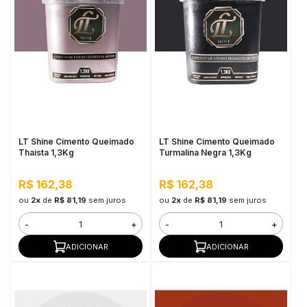
LT Shine Cimento Queimado
LT Shine Cimento Queimado
Thaista 1,3Kg
Turmalina Negra 1,3Kg
R$ 162,38
R$ 162,38
ou
2x
de
R$ 81,19
sem juros
ou
2x
de
R$ 81,19
sem juros
-
+
-
+
ADICIONAR
ADICIONAR