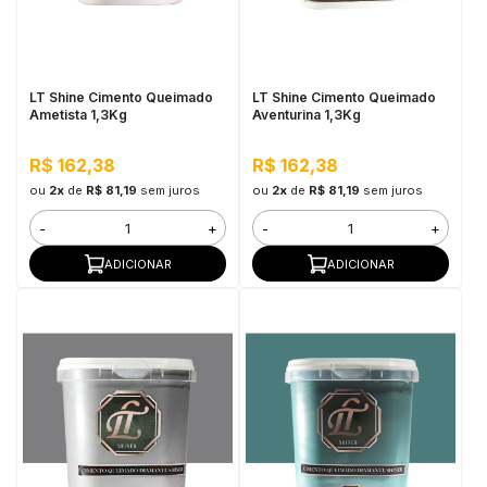
in Stone
toda a categoria
LT Shine Cimento Queimado
LT Shine Cimento Queimado
Ametista 1,3Kg
Aventurina 1,3Kg
R$ 162,38
R$ 162,38
ou
2x
de
R$ 81,19
sem juros
ou
2x
de
R$ 81,19
sem juros
-
+
-
+
ADICIONAR
ADICIONAR