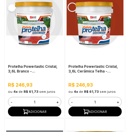
Protelha Powerlastic Cristal,
Protelha Powerlastic Cristal,
3,6L Branco -
3,6L Cerâmica Telha -
Impermeabilizante para telhas
Impermeabilizante para telhas
R$ 246,93
R$ 246,93
ou
4x
de
R$ 61,73
sem juros
ou
4x
de
R$ 61,73
sem juros
-
+
-
+
ADICIONAR
ADICIONAR