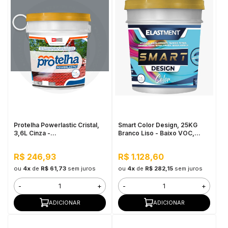
Protelha Powerlastic Cristal,
Smart Color Design, 25KG
3,6L Cinza -
Branco Liso - Baixo VOC,
Impermeabilizante para telhas
hidrorrepelente, excelente
resistência à sujidade
R$ 246,93
R$ 1.128,60
ou
4x
de
R$ 61,73
sem juros
ou
4x
de
R$ 282,15
sem juros
-
+
-
+
ADICIONAR
ADICIONAR