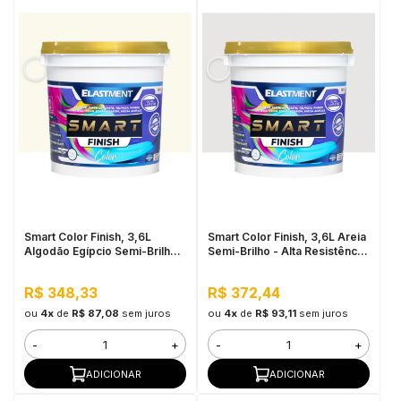
Smart Color Finish, 3,6L
Smart Color Finish, 3,6L Areia
Algodão Egípcio Semi-Brilho -
Semi-Brilho - Alta Resistência
Alta Resistência e
e Flexibilidade, Uso Interno e
Flexibilidade, Uso Interno e
Externo
R$ 348,33
R$ 372,44
Externo
ou
4x
de
R$ 87,08
sem juros
ou
4x
de
R$ 93,11
sem juros
-
+
-
+
ADICIONAR
ADICIONAR