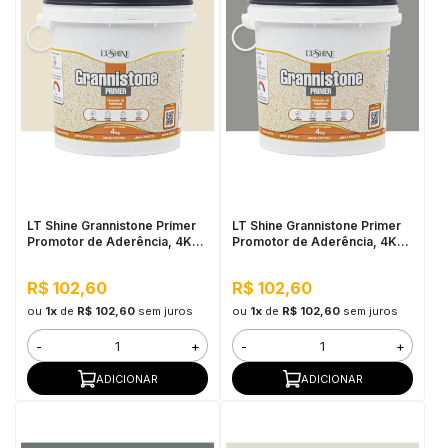
LT Shine Grannistone Primer
LT Shine Grannistone Primer
Promotor de Aderência, 4KG
Promotor de Aderência, 4KG
Bege - Pronto para Uso, Fácil
Cinza Claro - Pronto para Uso,
Aplicação
Fácil Aplicação
R$ 102,60
R$ 102,60
ou
1x
de
R$ 102,60
sem juros
ou
1x
de
R$ 102,60
sem juros
-
+
-
+
ADICIONAR
ADICIONAR