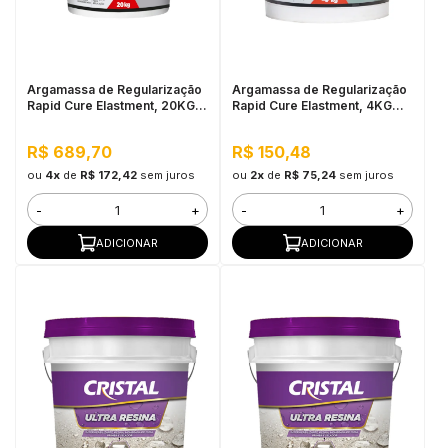
in Stone
toda a categoria
Argamassa de Regularização
Argamassa de Regularização
Rapid Cure Elastment, 20KG
Rapid Cure Elastment, 4KG
Cinza - Seca em até 2 Horas
Cinza - Seca em até 2 Horas
R$ 689,70
R$ 150,48
ou
4x
de
R$ 172,42
sem juros
ou
2x
de
R$ 75,24
sem juros
-
+
-
+
ADICIONAR
ADICIONAR