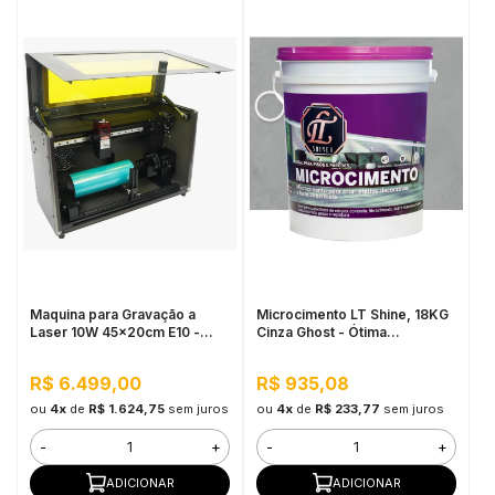
Maquina para Gravação a
Microcimento LT Shine, 18KG
Laser 10W 45x20cm E10 -
Cinza Ghost - Ótima
Mecolour
Aderência e Flexibilidade
R$ 6.499,00
R$ 935,08
ou
4x
de
R$ 1.624,75
sem juros
ou
4x
de
R$ 233,77
sem juros
-
+
-
+
ADICIONAR
ADICIONAR