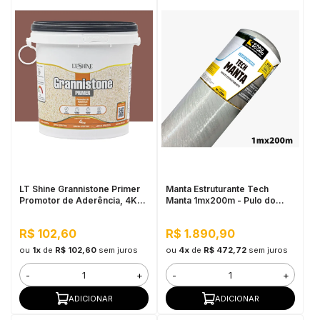
LT Shine Grannistone Primer
Manta Estruturante Tech
Promotor de Aderência, 4KG
Manta 1mx200m - Pulo do
Vermelho Blush - Pronto para
Gato
Uso, Fácil Aplicação
R$ 102,60
R$ 1.890,90
ou
1x
de
R$ 102,60
sem juros
ou
4x
de
R$ 472,72
sem juros
-
+
-
+
ADICIONAR
ADICIONAR