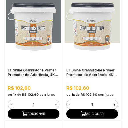
LT Shine Grannistone Primer
LT Shine Grannistone Primer
Promotor de Aderência, 4KG
Promotor de Aderência, 4KG
Cinza Escuro - Pronto para
Off White - Pronto para Uso,
Uso, Fácil Aplicação
Fácil Aplicação
R$ 102,60
R$ 102,60
ou
1x
de
R$ 102,60
sem juros
ou
1x
de
R$ 102,60
sem juros
-
+
-
+
ADICIONAR
ADICIONAR