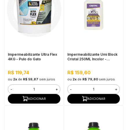
Impermeabilizante Ultra Flex
Impermeabilizante Umi Block
4KG - Pulo do Gato
Cristal 250ML Incolor -
Pequenos Reparos, Pronto
Para Uso
R$ 119,74
R$ 159,60
ou
2x
de
R$ 59,87
sem juros
ou
2x
de
R$ 79,80
sem juros
-
+
-
+
ADICIONAR
ADICIONAR