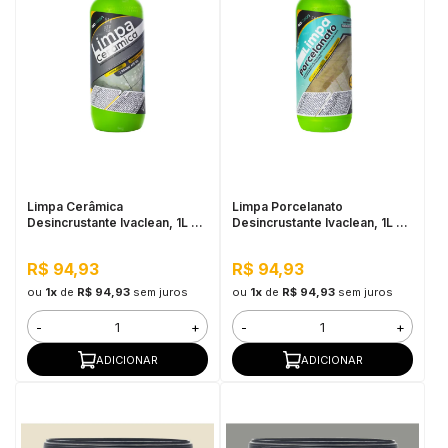
Limpa Cerâmica
Limpa Porcelanato
Desincrustante Ivaclean, 1L -
Desincrustante Ivaclean, 1L -
Limpeza Pesada
Limpeza Pesada, Alta
Perfomance
R$ 94,93
R$ 94,93
ou
1x
de
R$ 94,93
sem juros
ou
1x
de
R$ 94,93
sem juros
-
+
-
+
ADICIONAR
ADICIONAR