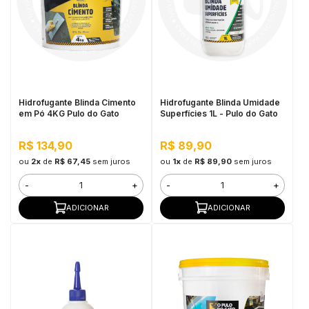
Hidrofugante Blinda Cimento
Hidrofugante Blinda Umidade
em Pó 4KG Pulo do Gato
Superfícies 1L - Pulo do Gato
R$ 134,90
R$ 89,90
ou
2x
de
R$ 67,45
sem juros
ou
1x
de
R$ 89,90
sem juros
-
+
-
+
ADICIONAR
ADICIONAR