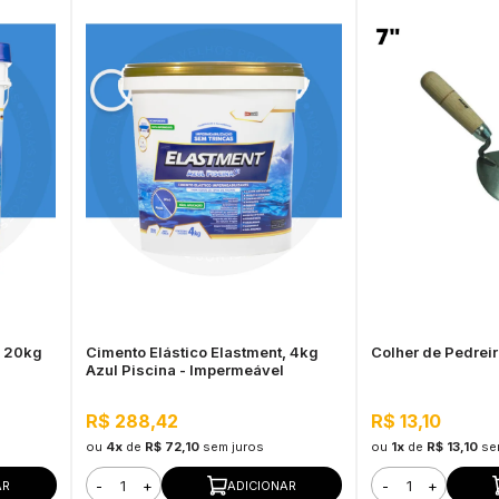
, 20kg
Cimento Elástico Elastment, 4kg
Colher de Pedrei
Azul Piscina - Impermeável
R$ 288,42
R$ 13,10
ou
4x
de
R$ 72,10
sem juros
ou
1x
de
R$ 13,10
se
-
+
-
+
AR
ADICIONAR