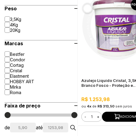
Peso
3,5Kg
4Kg
20Kg
Marcas
Bestfer
Condor
Cortag
Cristal
Elastment
Azulejo Liquido Cristal, 3,
HOBBY ART
Branco Fosco - Proteção e
Mirka
Impermeabilização
Roma
R$ 1.253,98
Faixa de preço
ou
4x
de
R$ 313,50
sem juros
-
+
ADICION
de
até