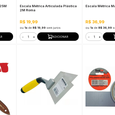
225M
Escala Métrica Articulada Plástica
Escala Métrica 
2M Roma
R$ 19,99
R$ 36,99
ou
1x
de
R$ 19,99
sem juros
ou
1x
de
R$ 36,99
s
-
+
-
+
AR
ADICIONAR