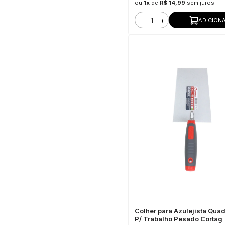
ou
1x
de
R$ 14,99
sem juros
-
+
ADICION
Colher para Azulejista Qua
P/ Trabalho Pesado Cortag