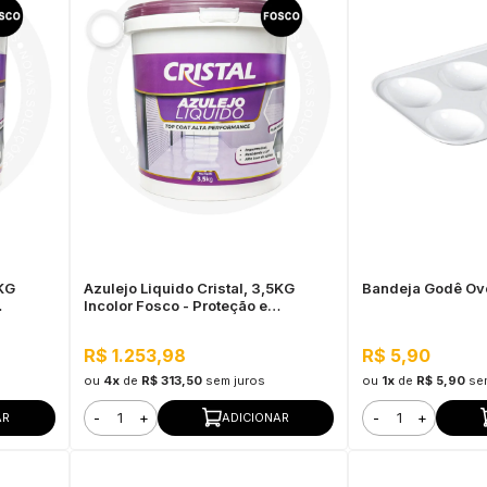
5KG
Azulejo Liquido Cristal, 3,5KG
Bandeja Godê Ov
Incolor Fosco - Proteção e
Impermeabilização
R$ 1.253,98
R$ 5,90
ou
4x
de
R$ 313,50
sem juros
ou
1x
de
R$ 5,90
se
-
+
-
+
AR
ADICIONAR