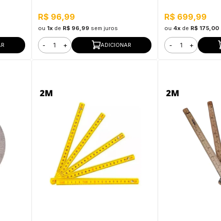
Tools
R$ 96,99
R$ 699,99
ou
1x
de
R$ 96,99
sem juros
ou
4x
de
R$ 175,00
-
+
-
+
AR
ADICIONAR