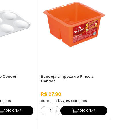
o Condor
Bandeja Limpeza de Pinceis
Condor
R$ 27,90
m juros
ou
1x
de
R$ 27,90
sem juros
-
+
ADICIONAR
ADICIONAR