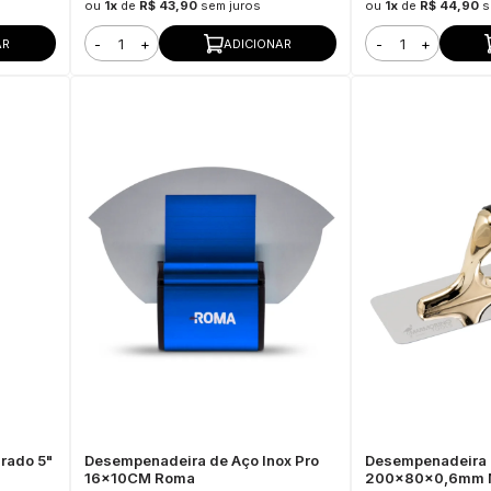
ou
1x
de
R$ 43,90
sem juros
ou
1x
de
R$ 44,90
s
-
+
-
+
AR
ADICIONAR
drado 5"
Desempenadeira de Aço Inox Pro
Desempenadeira E
16x10CM Roma
200x80x0,6mm M