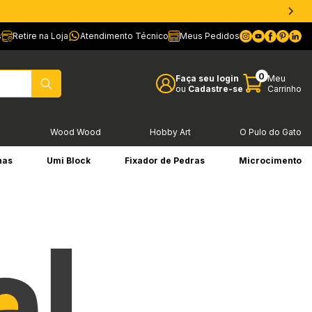
s
Retire na Loja
Atendimento Técnico
Meus Pedidos
0
Faça seu login
Meu
ou
Cadastre-se
Carrinho
l
Wood Wood
Hobby Art
O Pulo do Gato
has
Umi Block
Fixador de Pedras
Microcimento