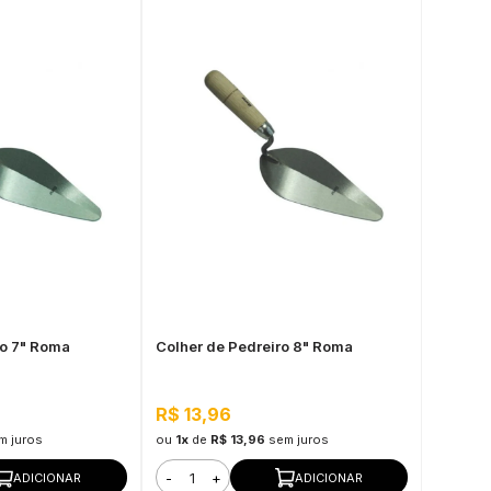
ro 7" Roma
Colher de Pedreiro 8" Roma
R$ 13,96
m juros
ou
1x
de
R$ 13,96
sem juros
-
+
ADICIONAR
ADICIONAR