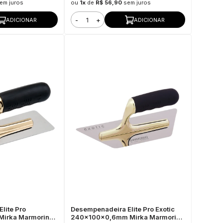
em juros
ou
1x
de
R$ 56,90
sem juros
-
+
ADICIONAR
ADICIONAR
lite Pro
Desempenadeira Elite Pro Exotic
irka Marmorino
240x100x0,6mm Mirka Marmorino