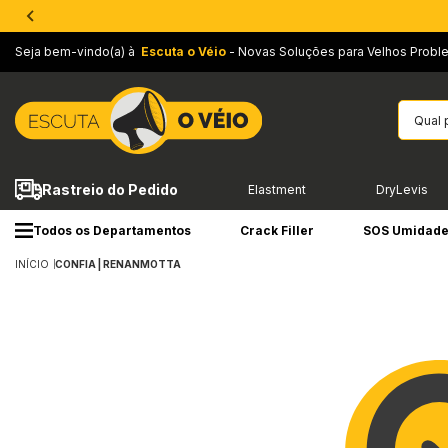
Seja bem-vindo(a) à
Escuta o Véio
- Novas Soluções para Velhos Probl
Rastreio do Pedido
Elastment
DryLevis
Todos os Departamentos
Crack Filler
SOS Umidad
INÍCIO
CONFIA | RENANMOTTA