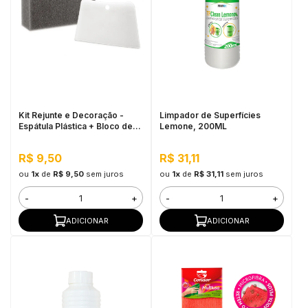
Kit Rejunte e Decoração -
Limpador de Superfícies
Espátula Plástica + Bloco de
Lemone, 200ML
Espuma
R$ 9,50
R$ 31,11
ou
1x
de
R$ 9,50
sem juros
ou
1x
de
R$ 31,11
sem juros
-
+
-
+
ADICIONAR
ADICIONAR