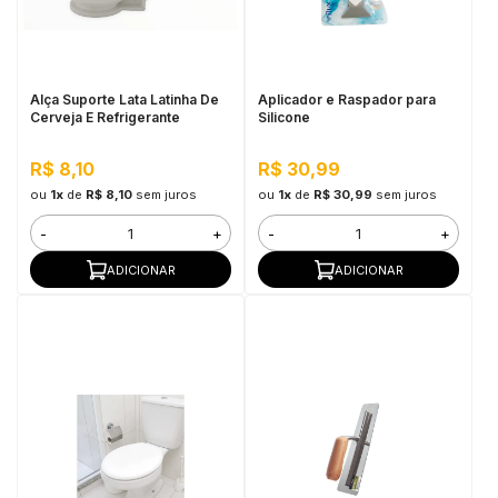
in Stone
toda a categoria
Alça Suporte Lata Latinha De
Aplicador e Raspador para
Cerveja E Refrigerante
Silicone
R$ 8,10
R$ 30,99
ou
1x
de
R$ 8,10
sem juros
ou
1x
de
R$ 30,99
sem juros
-
+
-
+
ADICIONAR
ADICIONAR