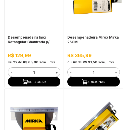
Desempenadeira Inox
Desempenadeira Mirox Mirka
Retangular Chanfrada p/
25CM
Efeitos Atlas
R$ 129,99
R$ 365,99
ou
2x
de
R$ 65,00
sem juros
ou
4x
de
R$ 91,50
sem juros
-
+
-
+
ADICIONAR
ADICIONAR