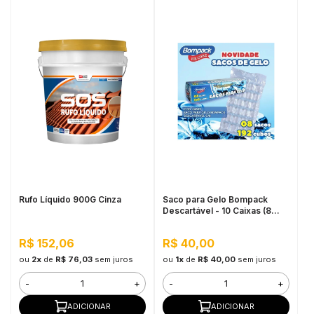
Rufo Líquido 900G Cinza
Saco para Gelo Bompack
Descartável - 10 Caixas (8
sacos de 192 cubos cada)
R$ 152,06
R$ 40,00
ou
2x
de
R$ 76,03
sem juros
ou
1x
de
R$ 40,00
sem juros
-
+
-
+
ADICIONAR
ADICIONAR