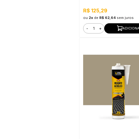
R$ 125,29
ou
2x
de
R$ 62,64
sem juros
-
+
ADICION