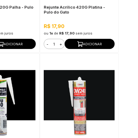
420G Palha - Pulo
Rejunte Acrílico 420G Platina -
Pulo do Gato
R$ 17,90
em juros
ou
1x
de
R$ 17,90
sem juros
-
+
ADICIONAR
ADICIONAR