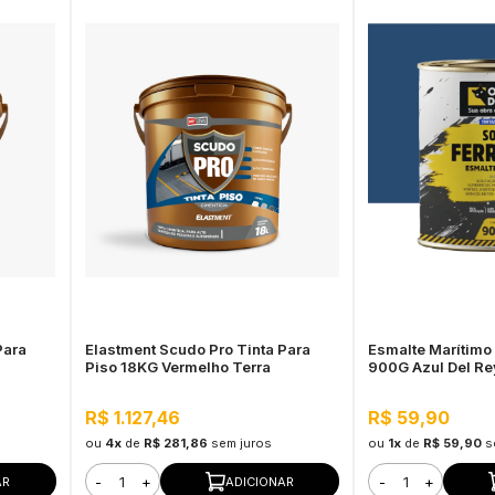
Para
Elastment Scudo Pro Tinta Para
Esmalte Marítimo
Piso 18KG Vermelho Terra
900G Azul Del Rey
R$ 1.127,46
R$ 59,90
ou
4x
de
R$ 281,86
sem juros
ou
1x
de
R$ 59,90
s
-
+
-
+
AR
ADICIONAR