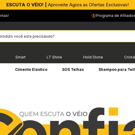
APROVEITE AGORA |
ESCUTA O VÉIO! |
Aproveite Agora as Ofertas Exclusivas!
PIX parcelado em até 4x sem Juros!*
emas!
Programa de Afiliado
Smart
LT Shine
Hold Stone
Crista
e
Cimento Elástico
SOS Telhas
Shampoo para Tel