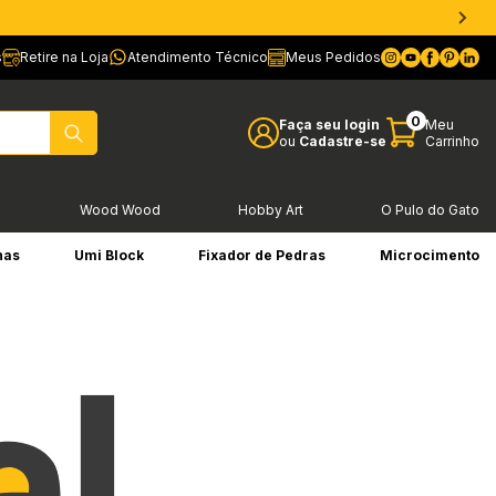
s
Retire na Loja
Atendimento Técnico
Meus Pedidos
0
Faça seu login
Meu
ou
Cadastre-se
Carrinho
l
Wood Wood
Hobby Art
O Pulo do Gato
has
Umi Block
Fixador de Pedras
Microcimento