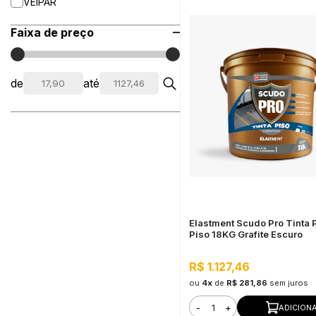
VEIPAR
Faixa de preço
de
até
Elastment Scudo Pro Tinta 
Piso 18KG Grafite Escuro
R$ 1.127,46
ou
4x
de
R$ 281,86
sem juros
-
+
ADICION