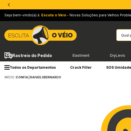
Seja bem-vindo(a) à
Escuta o Véio
- Novas Soluções para Velhos Probl
Rastreio do Pedido
Elastment
DryLevis
Todos os Departamentos
Crack Filler
SOS Umidad
INÍCIO
CONFIA | RAFAELSBERNARDO