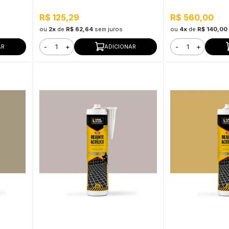
para Pisos 20,8KG
R$ 125,29
R$ 560,00
ou
2x
de
R$ 62,64
sem juros
ou
4x
de
R$ 140,00
-
+
-
+
AR
ADICIONAR