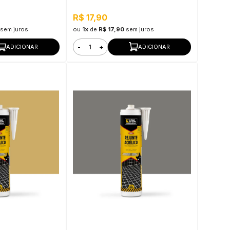
 Rutilo
R$ 17,90
sem juros
ou
1x
de
R$ 17,90
sem juros
-
+
ADICIONAR
ADICIONAR