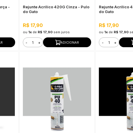
rça -
Rejunte Acrílico 420G Cinza - Pulo
Rejunte Acrílico 
do Gato
do Gato
R$ 17,90
R$ 17,90
ou
1x
de
R$ 17,90
sem juros
ou
1x
de
R$ 17,90
s
-
+
-
+
AR
ADICIONAR