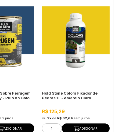
 Sobre Ferrugem
Hold Stone Colors Fixador de
 - Pulo do Gato
Pedras 1L - Amarelo Claro
R$ 125,29
em juros
ou
2x
de
R$ 62,64
sem juros
-
+
ADICIONAR
ADICIONAR