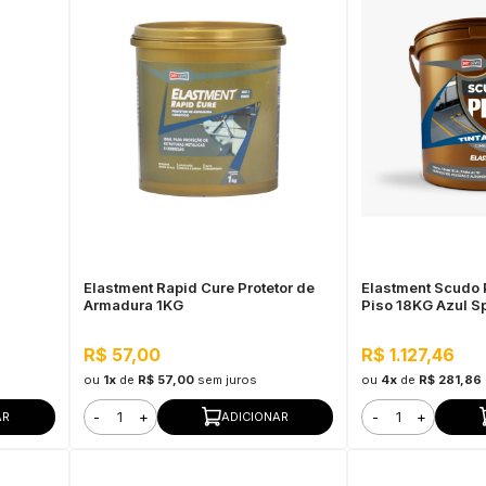
Elastment Rapid Cure Protetor de
Elastment Scudo 
Armadura 1KG
Piso 18KG Azul Sp
R$ 57,00
R$ 1.127,46
ou
1x
de
R$ 57,00
sem juros
ou
4x
de
R$ 281,86
-
+
-
+
AR
ADICIONAR