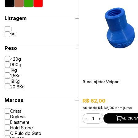
Litragem
1l
18l
Peso
420g
900g
1Kg
1,5Kg
18Kg
Bico Injetor Veipar
20,8Kg
Marcas
R$ 62,00
ou
1x
de
R$ 62,00
sem juros
Cristal
Drylevis
-
+
ADICION
Elastment
Hold Stone
O Pulo do Gato