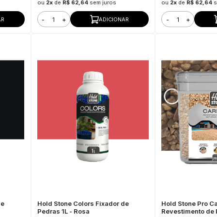
ou
2x
de
R$ 62,64
sem juros
ou
2x
de
R$ 62,64
s
-
+
-
+
AR
ADICIONAR
de
Hold Stone Colors Fixador de
Hold Stone Pro Ca
Pedras 1L - Rosa
Revestimento de 