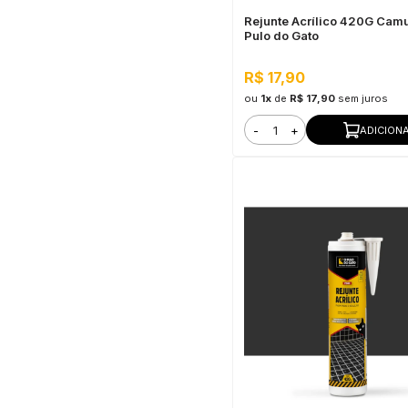
Rejunte Acrílico 420G Camu
Pulo do Gato
R$ 17,90
ou
1x
de
R$ 17,90
sem juros
-
+
ADICION