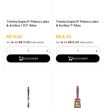
in Stone
toda a categoria
Trincha Dupla P/ Pintura Latex
Trincha Dupla P/ Pintura Latex
& Acrílica 1 1/2" Atlas
& Acrílica 1" Atlas
R$ 11,00
R$ 8,50
ou
1x
de
R$ 11,00
sem juros
ou
1x
de
R$ 8,50
sem juros
-
+
-
+
ADICIONAR
ADICIONAR