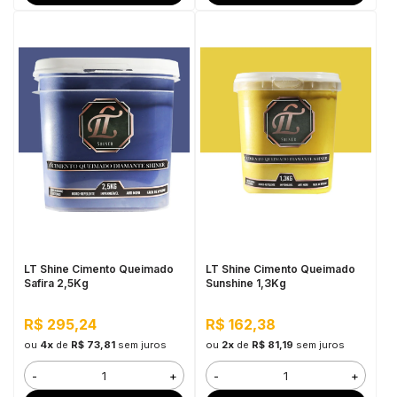
LT Shine Cimento Queimado
LT Shine Cimento Queimado
Safira 2,5Kg
Sunshine 1,3Kg
R$ 295,24
R$ 162,38
ou
4x
de
R$ 73,81
sem juros
ou
2x
de
R$ 81,19
sem juros
-
+
-
+