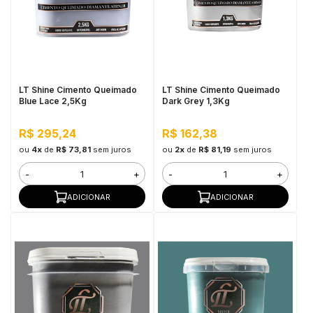
LT Shine Cimento Queimado
LT Shine Cimento Queimado
Blue Lace 2,5Kg
Dark Grey 1,3Kg
R$ 295,24
R$ 162,38
ou
4x
de
R$ 73,81
sem juros
ou
2x
de
R$ 81,19
sem juros
-
+
-
+
ADICIONAR
ADICIONAR