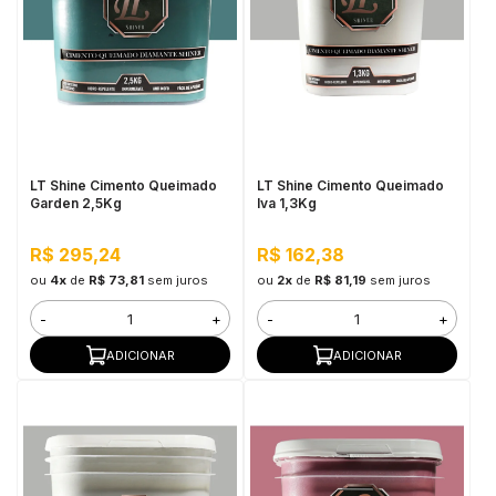
LT Shine Cimento Queimado
LT Shine Cimento Queimado
Garden 2,5Kg
Iva 1,3Kg
R$ 295,24
R$ 162,38
ou
4x
de
R$ 73,81
sem juros
ou
2x
de
R$ 81,19
sem juros
-
+
-
+
ADICIONAR
ADICIONAR