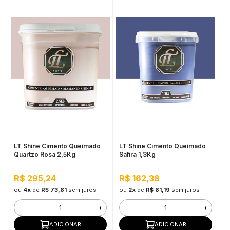
LT Shine Cimento Queimado
LT Shine Cimento Queimado
Quartzo Rosa 2,5Kg
Safira 1,3Kg
R$ 295,24
R$ 162,38
ou
4x
de
R$ 73,81
sem juros
ou
2x
de
R$ 81,19
sem juros
-
+
-
+
ADICIONAR
ADICIONAR