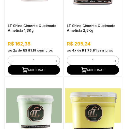
in Stone
toda a categoria
LT Shine Cimento Queimado
LT Shine Cimento Queimado
Ametista 1,3Kg
Ametista 2,5Kg
R$ 162,38
R$ 295,24
ou
2x
de
R$ 81,19
sem juros
ou
4x
de
R$ 73,81
sem juros
-
+
-
+
ADICIONAR
ADICIONAR