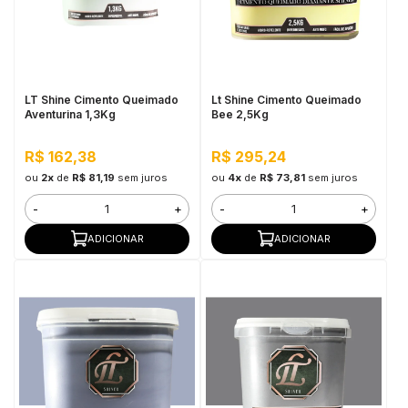
LT Shine Cimento Queimado
Lt Shine Cimento Queimado
Aventurina 1,3Kg
Bee 2,5Kg
R$ 162,38
R$ 295,24
ou
2x
de
R$ 81,19
sem juros
ou
4x
de
R$ 73,81
sem juros
-
+
-
+
ADICIONAR
ADICIONAR