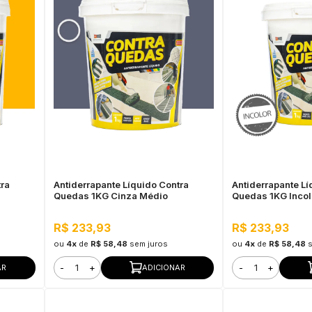
tra
Antiderrapante Líquido Contra
Antiderrapante Lí
Quedas 1KG Cinza Médio
Quedas 1KG Incol
R$ 233,93
R$ 233,93
ou
4x
de
R$ 58,48
sem juros
ou
4x
de
R$ 58,48
-
+
-
+
AR
ADICIONAR