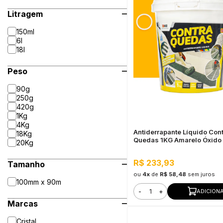
Litragem
150ml
6l
18l
Peso
90g
250g
420g
1Kg
4Kg
Antiderrapante Líquido Con
18Kg
Quedas 1KG Amarelo Óxido
20Kg
R$ 233,93
Tamanho
ou
4x
de
R$ 58,48
sem juros
100mm x 90m
-
+
ADICION
Marcas
Cristal