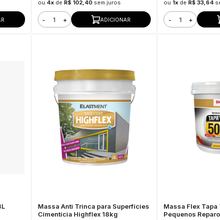
ou
4x
de
R$ 102,40
sem juros
ou
1x
de
R$ 33,64
s
-
+
-
+
AR
ADICIONAR
8L
Massa Anti Trinca para Superfícies
Massa Flex Tapa 
Cimentícia Highflex 18kg
Pequenos Reparos