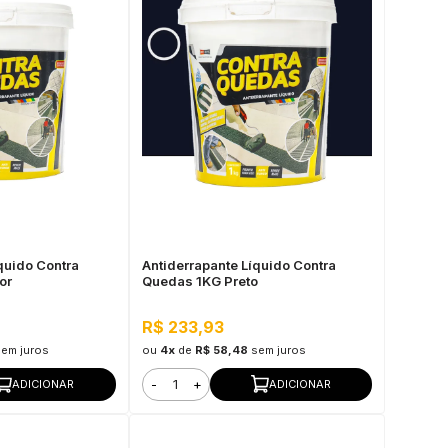
quido Contra
Antiderrapante Líquido Contra
or
Quedas 1KG Preto
R$ 233,93
sem juros
ou
4x
de
R$ 58,48
sem juros
-
+
ADICIONAR
ADICIONAR