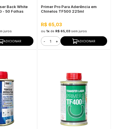
aser Back White
Primer Pro Para Aderência em
 - 50 Folhas
Chinelos TF500 225ml
R$ 65,03
m juros
ou
1x
de
R$ 65,03
sem juros
-
+
ADICIONAR
ADICIONAR