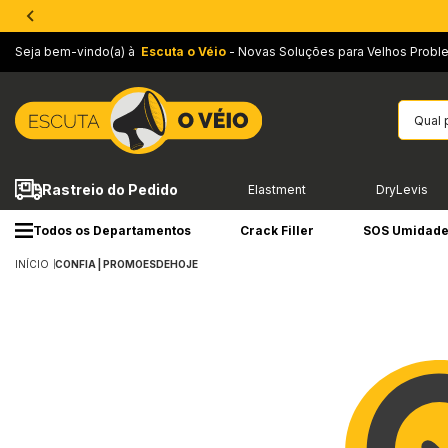
Seja bem-vindo(a) à
Escuta o Véio
- Novas Soluções para Velhos Probl
Rastreio do Pedido
Elastment
DryLevis
Todos os Departamentos
Crack Filler
SOS Umidad
INÍCIO
CONFIA | PROMOESDEHOJE