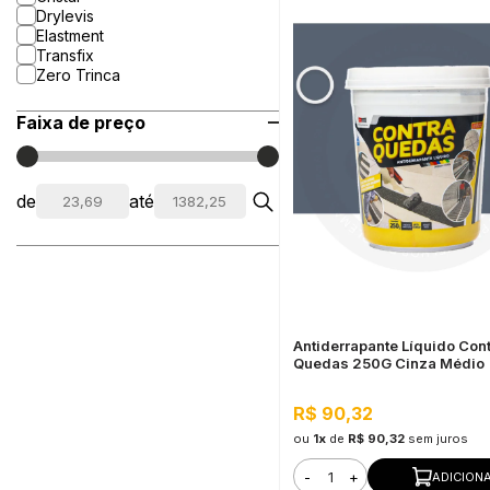
Drylevis
Elastment
Transfix
Zero Trinca
Faixa de preço
de
até
Antiderrapante Líquido Con
Quedas 250G Cinza Médio
R$ 90,32
ou
1x
de
R$ 90,32
sem juros
-
+
ADICION