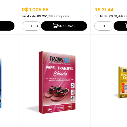
R$ 1.005,55
R$ 31,44
ou
4x
de
R$ 251,39
sem juros
ou
1x
de
R$ 31,44
s
-
+
-
+
AR
ADICIONAR