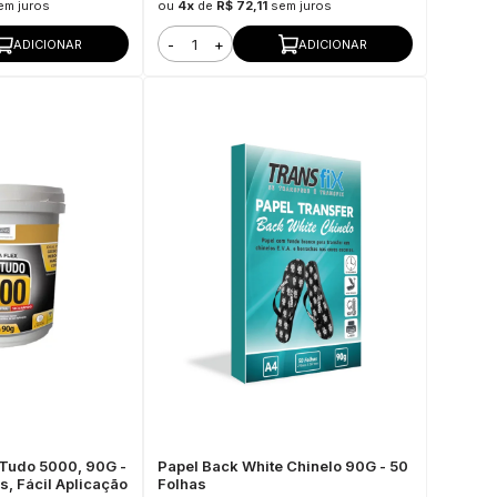
em juros
ou
4x
de
R$ 72,11
sem juros
-
+
ADICIONAR
ADICIONAR
Tudo 5000, 90G -
Papel Back White Chinelo 90G - 50
, Fácil Aplicação
Folhas