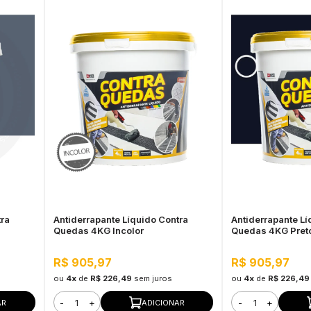
tra
Antiderrapante Líquido Contra
Antiderrapante Lí
Quedas 4KG Incolor
Quedas 4KG Pret
R$ 905,97
R$ 905,97
ou
4x
de
R$ 226,49
sem juros
ou
4x
de
R$ 226,49
-
+
-
+
AR
ADICIONAR