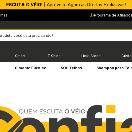
APROVEITE AGORA |
PIX parcelado em até 4x sem Juros!*
emas!
Programa de Afiliado
Smart
LT Shine
Hold Stone
Crista
e
Cimento Elástico
SOS Telhas
Shampoo para Tel