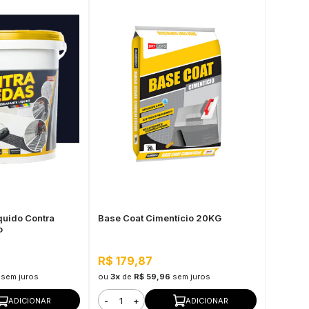
quido Contra
Base Coat Cimentício 20KG
o
R$ 179,87
sem juros
ou
3x
de
R$ 59,96
sem juros
-
+
ADICIONAR
ADICIONAR