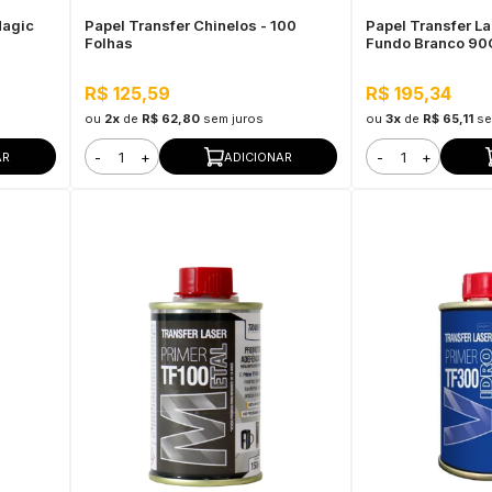
Magic
Papel Transfer Chinelos - 100
Papel Transfer L
Folhas
Fundo Branco 90G
R$ 125,59
R$ 195,34
ou
2x
de
R$ 62,80
sem juros
ou
3x
de
R$ 65,11
se
-
+
-
+
AR
ADICIONAR