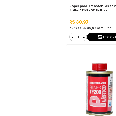
Papel para Transfer Laser 
Brilho 115G - 50 Folhas
R$ 80,97
ou
1x
de
R$ 80,97
sem juros
-
+
ADICION