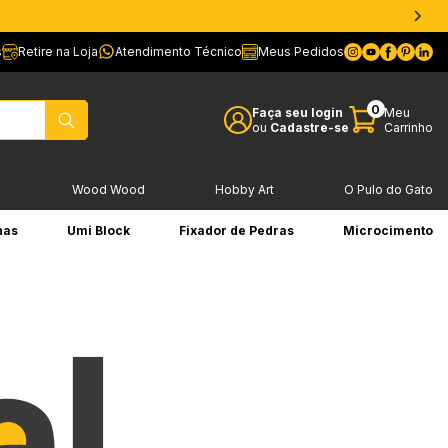
s
Retire na Loja
Atendimento Técnico
Meus Pedidos
0
Faça seu login
Meu
ou
Cadastre-se
Carrinho
l
Wood Wood
Hobby Art
O Pulo do Gato
has
Umi Block
Fixador de Pedras
Microcimento