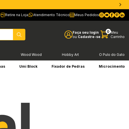
s
Retire na Loja
Atendimento Técnico
Meus Pedidos
0
Faça seu login
Meu
ou
Cadastre-se
Carrinho
l
Wood Wood
Hobby Art
O Pulo do Gato
has
Umi Block
Fixador de Pedras
Microcimento