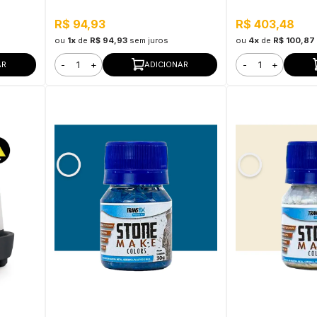
Baixo Odor
Baixo Odor
R$ 94,93
R$ 403,48
ou
1x
de
R$ 94,93
sem juros
ou
4x
de
R$ 100,87
-
+
-
+
AR
ADICIONAR