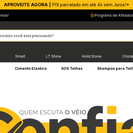
APROVEITE AGORA |
PIX parcelado em até 4x sem Juros!*
emas!
Programa de Afiliado
Smart
LT Shine
Hold Stone
Crista
e
Cimento Elástico
SOS Telhas
Shampoo para Tel