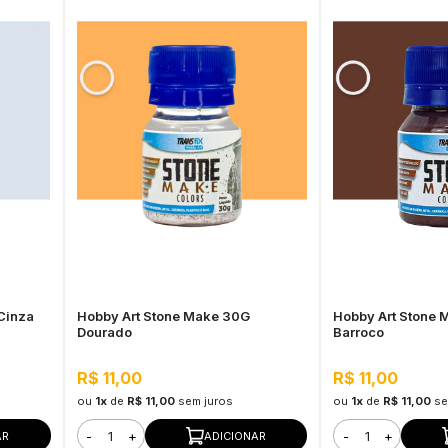
Cinza
Hobby Art Stone Make 30G
Hobby Art Stone
Dourado
Barroco
R$ 11,00
R$ 11,00
ou
1x
de
R$ 11,00
sem juros
ou
1x
de
R$ 11,00
se
-
+
-
+
AR
ADICIONAR