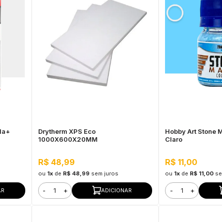
la+
Drytherm XPS Eco
Hobby Art Stone 
1000X600X20MM
Claro
s,
R$ 48,99
R$ 11,00
ou
1x
de
R$ 48,99
sem juros
ou
1x
de
R$ 11,00
se
-
+
-
+
AR
ADICIONAR