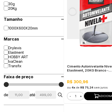
30g
20Kg
Tamanho
1000X600X20mm
Marcas
Drylevis
Elastment
HOBBY ART
IvaClean
Transfix
Cimento Autonivelante Nive
Elastment, 20KG Branco -
Nivelamento Fácil para Piso
Faixa de preço
Secagem Rápida
R$ 300,96
ou
4x
de
R$ 75,24
sem juros
de
até
-
+
ADICION