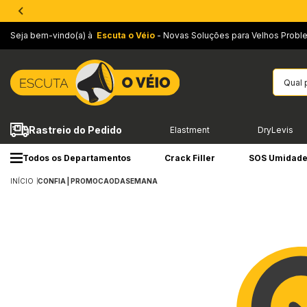
Seja bem-vindo(a) à
Escuta o Véio
- Novas Soluções para Velhos Probl
Rastreio do Pedido
Elastment
DryLevis
Todos os Departamentos
Crack Filler
SOS Umidad
INÍCIO
CONFIA | PROMOCAODASEMANA