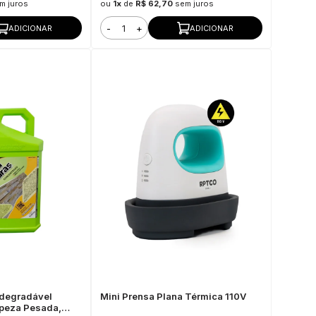
m juros
ou
1x
de
R$ 62,70
sem juros
-
+
ADICIONAR
ADICIONAR
odegradável
Mini Prensa Plana Térmica 110V
mpeza Pesada,