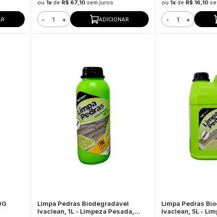
ou
1x
de
R$ 67,10
sem juros
ou
1x
de
R$ 16,10
se
-
+
-
+
AR
ADICIONAR
0G
Limpa Pedras Biodegradável
Limpa Pedras Bi
Ivaclean, 1L - Limpeza Pesada,
Ivaclean, 5L - Li