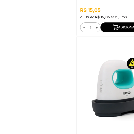
R$ 15,05
ou
1x
de
R$ 15,05
sem juros
-
+
ADICION