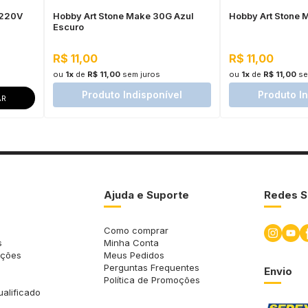
 220V
Hobby Art Stone Make 30G Azul
Hobby Art Stone
Escuro
R$ 11,00
R$ 11,00
ou
1x
de
R$ 11,00
sem juros
ou
1x
de
R$ 11,00
se
Produto Indisponível
Produto I
AR
Ajuda e Suporte
Redes S
Como comprar
s
Minha Conta
uções
Meus Pedidos
Perguntas Frequentes
Envio
Política de Promoções
ualificado