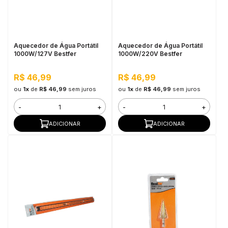
in Stone
toda a categoria
Aquecedor de Água Portátil
Aquecedor de Água Portátil
1000W/127V Bestfer
1000W/220V Bestfer
R$ 46,99
R$ 46,99
ou
1x
de
R$ 46,99
sem juros
ou
1x
de
R$ 46,99
sem juros
-
+
-
+
ADICIONAR
ADICIONAR