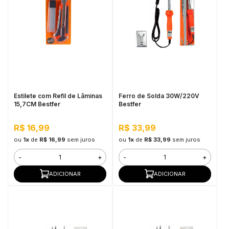
Estilete com Refil de Lâminas
Ferro de Solda 30W/220V
15,7CM Bestfer
Bestfer
R$ 16,99
R$ 33,99
ou
1x
de
R$ 16,99
sem juros
ou
1x
de
R$ 33,99
sem juros
-
+
-
+
ADICIONAR
ADICIONAR