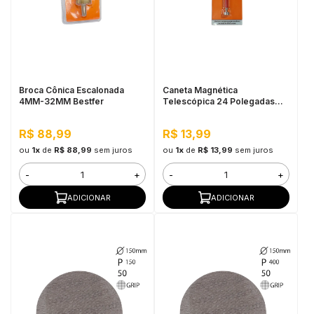
Broca Cônica Escalonada
Caneta Magnética
4MM-32MM Bestfer
Telescópica 24 Polegadas
Bestfer
R$ 88,99
R$ 13,99
ou
1x
de
R$ 88,99
sem juros
ou
1x
de
R$ 13,99
sem juros
-
+
-
+
ADICIONAR
ADICIONAR