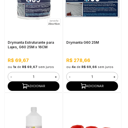
Drymanta Estruturante para
Drymanta G60 25M
Lajes, G60 25M x 16CM
R$ 69,67
R$ 278,66
ou
1x
de
R$ 69,67
sem juros
ou
4x
de
R$ 69,66
sem juros
-
+
-
+
ADICIONAR
ADICIONAR