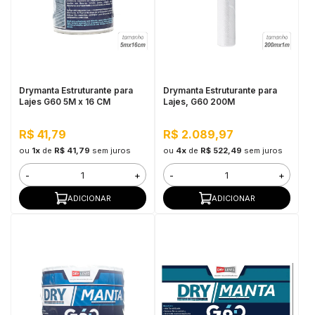
Drymanta Estruturante para
Drymanta Estruturante para
Lajes G60 5M x 16 CM
Lajes, G60 200M
R$ 41,79
R$ 2.089,97
ou
1x
de
R$ 41,79
sem juros
ou
4x
de
R$ 522,49
sem juros
-
+
-
+
ADICIONAR
ADICIONAR