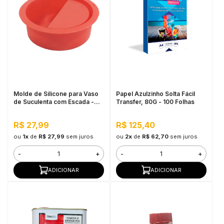
Molde de Silicone para Vaso
Papel Azulzinho Solta Fácil
de Suculenta com Escada -
Transfer, 80G - 100 Folhas
Cor Vermelho
R$ 27,99
R$ 125,40
ou
1x
de
R$ 27,99
sem juros
ou
2x
de
R$ 62,70
sem juros
-
+
-
+
ADICIONAR
ADICIONAR