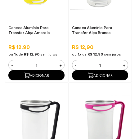
in Stone
toda a categoria
Caneca Alumínio Para
Caneca Alumínio Para
Transfer Alça Amarela
Transfer Alça Branca
R$ 12,90
R$ 12,90
ou
1x
de
R$ 12,90
sem juros
ou
1x
de
R$ 12,90
sem juros
-
+
-
+
ADICIONAR
ADICIONAR