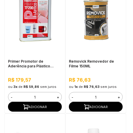
Primer Promotor de
Removick Removedor de
Aderência para Plástico
Filme 150ML
TF200 900ML
R$ 179,57
R$ 76,63
ou
3x
de
R$ 59,86
sem juros
ou
1x
de
R$ 76,63
sem juros
-
+
-
+
ADICIONAR
ADICIONAR