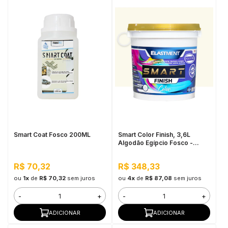
Smart Coat Fosco 200ML
Smart Color Finish, 3,6L
Algodão Egípcio Fosco -
Resistência à sujidade,
Permeável ao Valor, Baixo
R$ 70,32
R$ 348,33
VOC
ou
1x
de
R$ 70,32
sem juros
ou
4x
de
R$ 87,08
sem juros
-
+
-
+
ADICIONAR
ADICIONAR