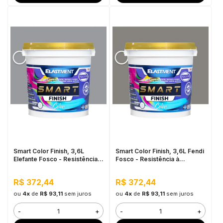
Smart Color Finish, 3,6L
Smart Color Finish, 3,6L Fendi
Elefante Fosco - Resistência à
Fosco - Resistência à
sujidade, Permeável ao Valor,
sujidade, Permeável ao Valor,
Baixo VOC
Baixo VOC
R$ 372,44
R$ 372,44
ou
4x
de
R$ 93,11
sem juros
ou
4x
de
R$ 93,11
sem juros
-
+
-
+