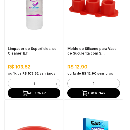
Limpador de Superfícies Iso
Molde de Silicone para Vaso
Cleaner 1LT
de Suculenta com 3
recipientes - Cor Vermelho
R$ 103,52
R$ 12,90
ou
1x
de
R$ 103,52
sem juros
ou
1x
de
R$ 12,90
sem juros
-
+
-
+
ADICIONAR
ADICIONAR