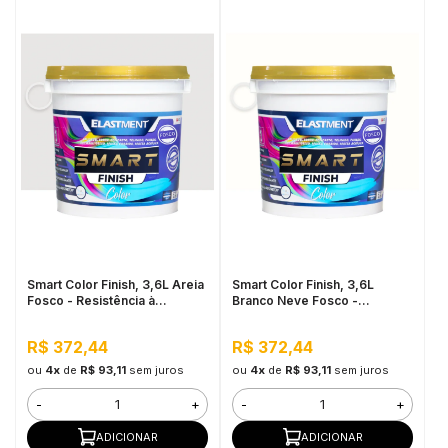
Smart Color Finish, 3,6L Areia
Smart Color Finish, 3,6L
Fosco - Resistência à
Branco Neve Fosco -
sujidade, Permeável ao Valor,
Resistência à sujidade,
Baixo VOC
Permeável ao Valor, Baixo
R$ 372,44
R$ 372,44
VOC
ou
4x
de
R$ 93,11
sem juros
ou
4x
de
R$ 93,11
sem juros
-
+
-
+
ADICIONAR
ADICIONAR