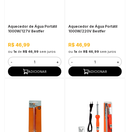
in Stone
toda a categoria
Aquecedor de Água Portátil
Aquecedor de Água Portátil
1000W/127V Bestfer
1000W/220V Bestfer
R$ 46,99
R$ 46,99
ou
1x
de
R$ 46,99
sem juros
ou
1x
de
R$ 46,99
sem juros
-
+
-
+
ADICIONAR
ADICIONAR