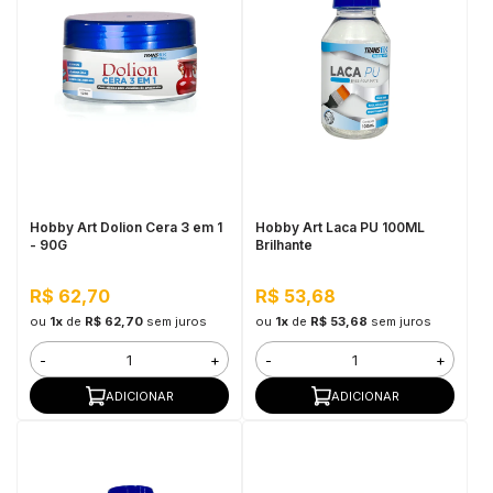
Hobby Art Dolion Cera 3 em 1
Hobby Art Laca PU 100ML
- 90G
Brilhante
R$ 62,70
R$ 53,68
ou
1x
de
R$ 62,70
sem juros
ou
1x
de
R$ 53,68
sem juros
-
+
-
+
ADICIONAR
ADICIONAR