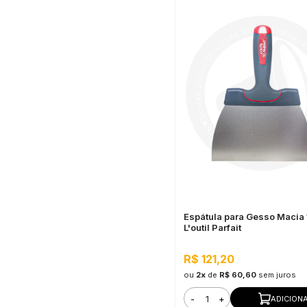
Espátula para Gesso Macia
L'outil Parfait
R$ 121,20
ou
2x
de
R$ 60,60
sem juros
-
+
ADICION