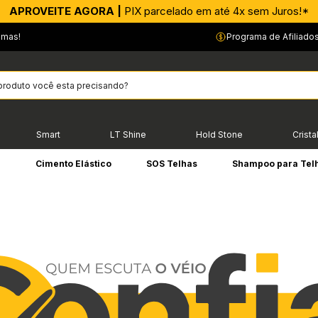
APROVEITE AGORA |
PIX parcelado em até 4x sem Juros!*
emas!
Programa de Afiliado
Smart
LT Shine
Hold Stone
Crista
e
Cimento Elástico
SOS Telhas
Shampoo para Tel