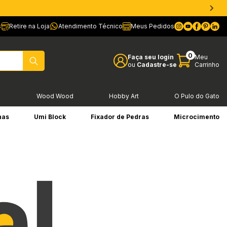
s
Retire na Loja
Atendimento Técnico
Meus Pedidos
0
Faça seu login
Meu
ou
Cadastre-se
Carrinho
l
Wood Wood
Hobby Art
O Pulo do Gato
has
Umi Block
Fixador de Pedras
Microcimento