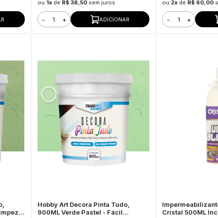
ou
1x
de
R$ 38,50
sem juros
ou
2x
de
R$ 60,00
-
+
-
+
AR
ADICIONAR
o,
Hobby Art Decora Pinta Tudo,
Impermeabilizant
Limpeza,
900ML Verde Pastel - Fácil
Cristal 500ML Inco