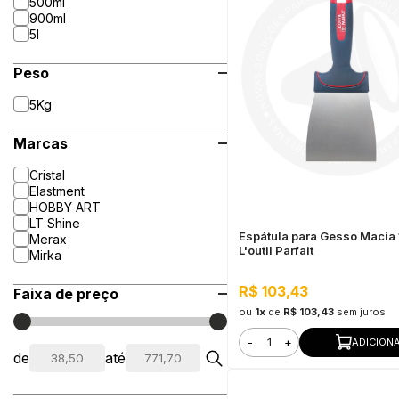
500ml
900ml
5l
Peso
5Kg
Marcas
Cristal
Elastment
HOBBY ART
LT Shine
Espátula para Gesso Macia
Merax
L'outil Parfait
Mirka
R$ 103,43
Faixa de preço
ou
1x
de
R$ 103,43
sem juros
-
+
ADICION
de
até