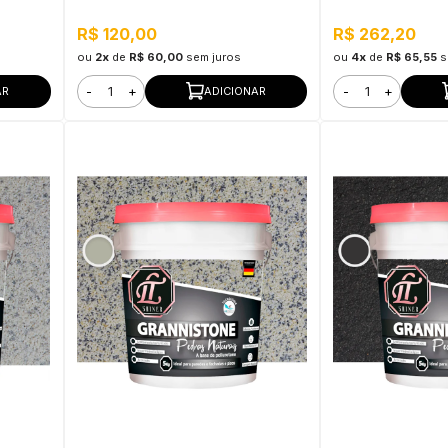
Limpeza, Secagem Rápida
Banheiros, Flexív
R$ 120,00
R$ 262,20
ou
2x
de
R$ 60,00
sem juros
ou
4x
de
R$ 65,55
s
-
+
-
+
AR
ADICIONAR