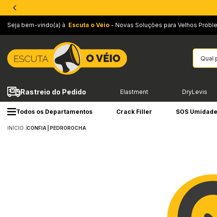
Seja bem-vindo(a) à
Escuta o Véio
- Novas Soluções para Velhos Probl
Rastreio do Pedido
Elastment
DryLevis
Todos os Departamentos
Crack Filler
SOS Umidad
INÍCIO
CONFIA | PEDROROCHA