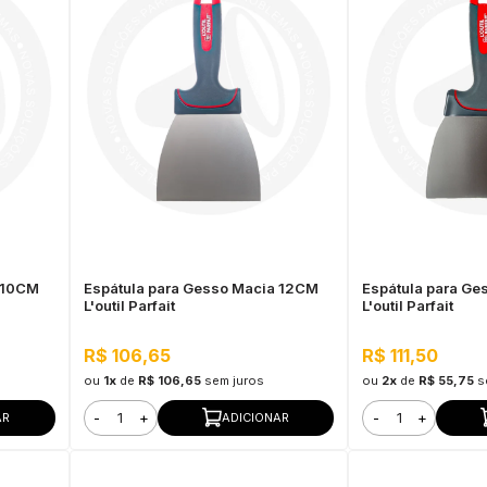
 10CM
Espátula para Gesso Macia 12CM
Espátula para G
L'outil Parfait
L'outil Parfait
R$ 106,65
R$ 111,50
ou
1x
de
R$ 106,65
sem juros
ou
2x
de
R$ 55,75
s
-
+
-
+
AR
ADICIONAR