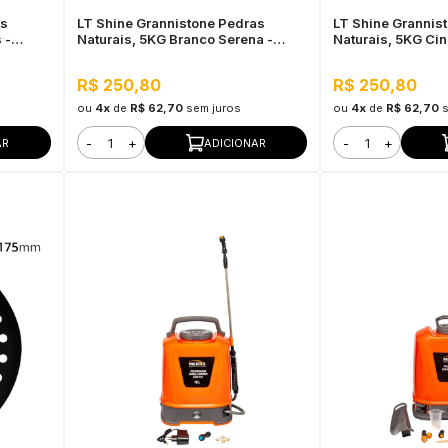
as
LT Shine Grannistone Pedras
LT Shine Grannis
 -
Naturais, 5KG Branco Serena -
Naturais, 5KG Cin
ofo
Impermeavel à Água, Antimofo
Impermeavel à Ág
R$ 250,80
R$ 250,80
ou
4x
de
R$ 62,70
sem juros
ou
4x
de
R$ 62,70
-
+
-
+
AR
ADICIONAR