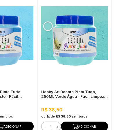
 Pinta Tudo
Hobby Art Decora Pinta Tudo,
te - Fácil
250ML Verde Água - Fácil Limpeza,
m Rápida
Secagem Rápida
R$ 38,50
em juros
ou
1x
de
R$ 38,50
sem juros
-
+
ADICIONAR
ADICIONAR