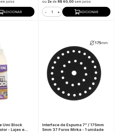
sem juros
ou
2x
de
R$ 60,00
sem juros
-
+
ADICIONAR
ADICIONAR
e Umi Block
Interface de Espuma 7” / 175mm
lor - Lajes e
5mm 37 Furos Mirka - 1 unidade