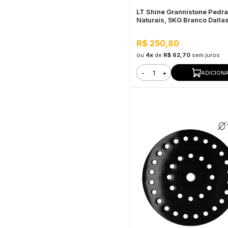
LT Shine Grannistone Pedr
Naturais, 5KG Branco Dallas
Impermeavel à Água, Antim
R$ 250,80
ou
4x
de
R$ 62,70
sem juros
-
+
ADICION