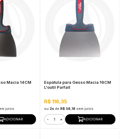
esso Macia 14CM
Espátula para Gesso Macia 16CM
L'outil Parfait
R$ 116,35
em juros
ou
2x
de
R$ 58,18
sem juros
-
+
ADICIONAR
ADICIONAR