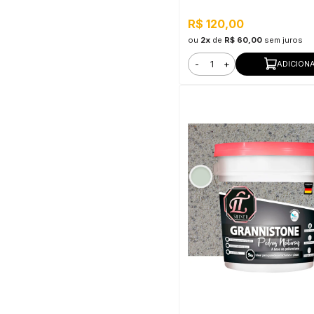
Secagem Rápida
R$ 120,00
ou
2x
de
R$ 60,00
sem juros
-
+
ADICION