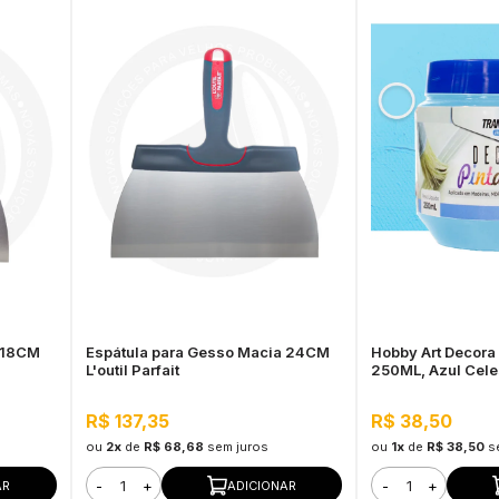
 18CM
Espátula para Gesso Macia 24CM
Hobby Art Decora
L'outil Parfait
250ML, Azul Celes
Limpeza, Secage
R$ 137,35
R$ 38,50
ou
2x
de
R$ 68,68
sem juros
ou
1x
de
R$ 38,50
s
-
+
-
+
AR
ADICIONAR