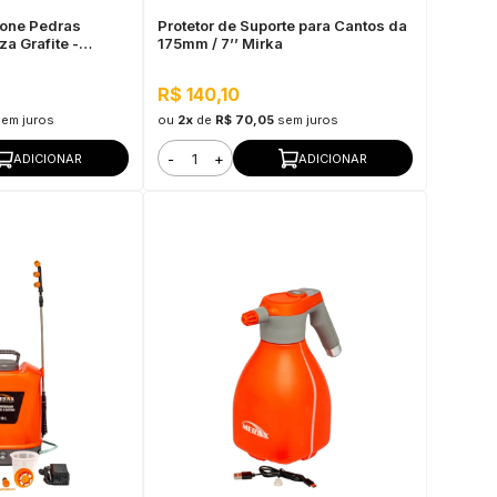
tone Pedras
Protetor de Suporte para Cantos da
za Grafite -
175mm / 7’’ Mirka
ua, Antimofo
R$ 140,10
sem juros
ou
2x
de
R$ 70,05
sem juros
-
+
ADICIONAR
ADICIONAR