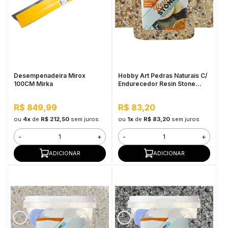
Desempenadeira Mirox
Hobby Art Pedras Naturais C/
100CM Mirka
Endurecedor Resin Stone
1,080kg Agra
R$ 849,99
R$ 83,20
ou
4x
de
R$ 212,50
sem juros
ou
1x
de
R$ 83,20
sem juros
-
+
-
+
ADICIONAR
ADICIONAR