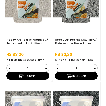
Hobby Art Pedras Naturais C/
Hobby Art Pedras Naturais C/
Endurecedor Resin Stone
Endurecedor Resin Stone
1,080kg Casa Blanca
1,080kg Nova York
R$ 83,20
R$ 83,20
ou
1x
de
R$ 83,20
sem juros
ou
1x
de
R$ 83,20
sem juros
-
+
-
+
ADICIONAR
ADICIONAR