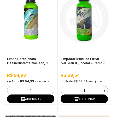
Limpa Porcelanato
Limpador Multiuso Fullvit
Desincrustante Ivaclean, 1L -
IvaClean 1L, Incolor - Remove
Limpeza Pesada, Alta
Tintas, Limpa Vidros e Placas
Perfomance
Solares
R$ 94,93
R$ 69,54
ou
1x
de
R$ 94,93
sem juros
ou
1x
de
R$ 69,54
sem juros
-
+
-
+
ADICIONAR
ADICIONAR