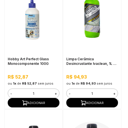
Hobby Art Perfect Glass
Limpa Cerâmica
Monocomponente 100G
Desincrustante Ivaclean, 1L -
Limpeza Pesada
R$ 52,87
R$ 94,93
ou
1x
de
R$ 52,87
sem juros
ou
1x
de
R$ 94,93
sem juros
-
+
-
+
ADICIONAR
ADICIONAR