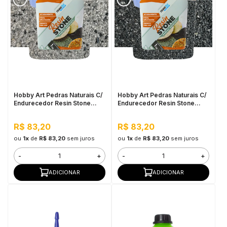
Hobby Art Pedras Naturais C/
Hobby Art Pedras Naturais C/
Endurecedor Resin Stone
Endurecedor Resin Stone
1,080kg São Paulo
1,080kg Vesúvio
R$ 83,20
R$ 83,20
ou
1x
de
R$ 83,20
sem juros
ou
1x
de
R$ 83,20
sem juros
-
+
-
+
ADICIONAR
ADICIONAR