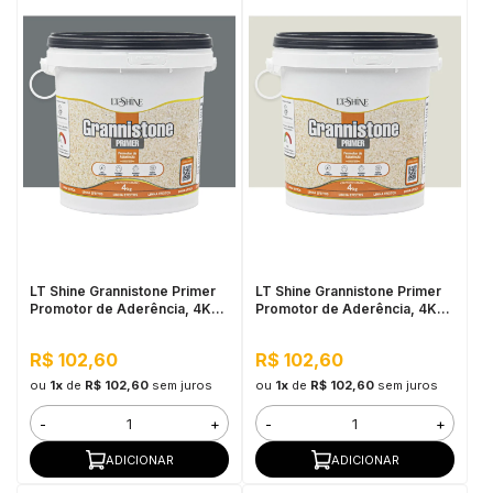
LT Shine Grannistone Primer
LT Shine Grannistone Primer
Promotor de Aderência, 4KG
Promotor de Aderência, 4KG
Cinza Escuro - Pronto para
Off White - Pronto para Uso,
Uso, Fácil Aplicação
Fácil Aplicação
R$ 102,60
R$ 102,60
ou
1x
de
R$ 102,60
sem juros
ou
1x
de
R$ 102,60
sem juros
-
+
-
+
ADICIONAR
ADICIONAR