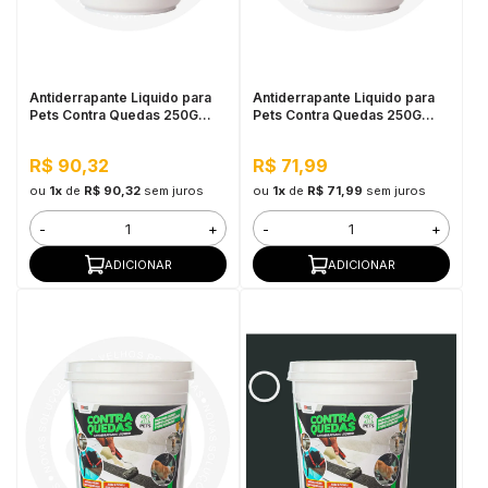
in Stone
toda a categoria
Antiderrapante Liquido para
Antiderrapante Liquido para
Pets Contra Quedas 250G
Pets Contra Quedas 250G
Amarelo Demarcação
Cinza Médio
R$ 90,32
R$ 71,99
ou
1x
de
R$ 90,32
sem juros
ou
1x
de
R$ 71,99
sem juros
-
+
-
+
ADICIONAR
ADICIONAR