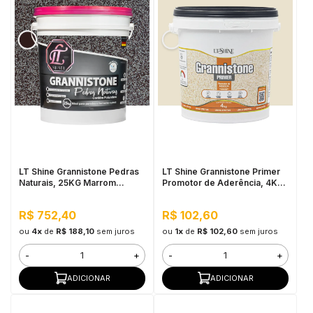
LT Shine Grannistone Pedras
LT Shine Grannistone Primer
Naturais, 25KG Marrom
Promotor de Aderência, 4KG
Imperial - Interno e Externo,
Bege - Pronto para Uso, Fácil
Pronto para Uso
Aplicação
R$ 752,40
R$ 102,60
ou
4x
de
R$ 188,10
sem juros
ou
1x
de
R$ 102,60
sem juros
-
+
-
+
ADICIONAR
ADICIONAR