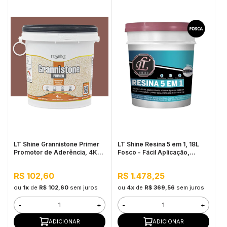
LT Shine Grannistone Primer
LT Shine Resina 5 em 1, 18L
Promotor de Aderência, 4KG
Fosco - Fácil Aplicação,
Vermelho Blush - Pronto para
Produto Multifunção
Uso, Fácil Aplicação
R$ 102,60
R$ 1.478,25
ou
1x
de
R$ 102,60
sem juros
ou
4x
de
R$ 369,56
sem juros
-
+
-
+
ADICIONAR
ADICIONAR