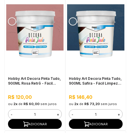
Hobby Art Decora Pinta Tudo,
Hobby Art Decora Pinta Tudo,
900ML Rosa Retrô - Fácil
900ML Safira - Fácil Limpeza,
Limpeza, Secagem Rápida
Secagem Rápida
R$ 120,00
R$ 146,40
ou
2x
de
R$ 60,00
sem juros
ou
2x
de
R$ 73,20
sem juros
-
+
-
+
ADICIONAR
ADICIONAR