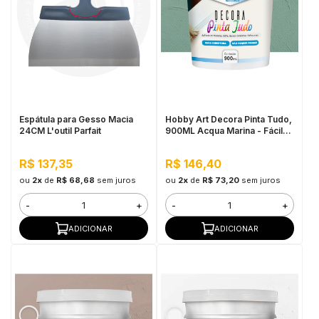
Espátula para Gesso Macia
Hobby Art Decora Pinta Tudo,
24CM L'outil Parfait
900ML Acqua Marina - Fácil
Limpeza, Secagem Rápida
R$ 137,35
R$ 146,40
ou
2x
de
R$ 68,68
sem juros
ou
2x
de
R$ 73,20
sem juros
-
+
-
+
ADICIONAR
ADICIONAR