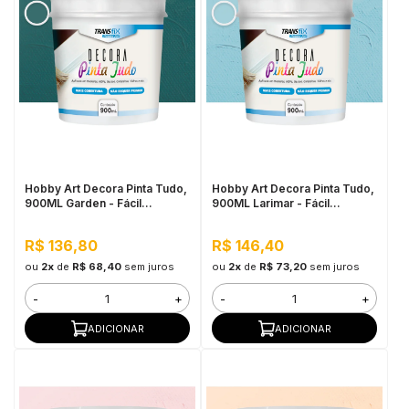
Hobby Art Decora Pinta Tudo,
Hobby Art Decora Pinta Tudo,
900ML Garden - Fácil
900ML Larimar - Fácil
Limpeza, Secagem Rápida
Limpeza, Secagem Rápida
R$ 136,80
R$ 146,40
ou
2x
de
R$ 68,40
sem juros
ou
2x
de
R$ 73,20
sem juros
-
+
-
+
ADICIONAR
ADICIONAR