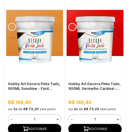
Hobby Art Decora Pinta Tudo,
Hobby Art Decora Pinta Tudo,
900ML Sunshine - Fácil
900ML Vermelho Cardinal -
Limpeza, Secagem Rápida
Fácil Limpeza, Secagem
Rápida
R$ 146,40
R$ 146,40
ou
2x
de
R$ 73,20
sem juros
ou
2x
de
R$ 73,20
sem juros
-
+
-
+
ADICIONAR
ADICIONAR