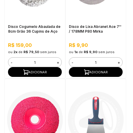
in Stone
toda a categoria
Disco Cogumelo Abaulada de
Disco de Lixa Abranet Ace 7''
8cm Grão 36 Cupins de Aço
/ 178MM P80 Mirka
R$ 159,00
R$ 9,90
ou
2x
de
R$ 79,50
sem juros
ou
1x
de
R$ 9,90
sem juros
-
+
-
+
ADICIONAR
ADICIONAR