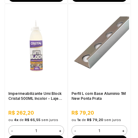
Impermeabilizante Umi Block
Perfil L com Base Aluminio 1M
Cristal 500ML Incolor - Lajes e
New Ponta Prata
Banheiros, Flexível
R$ 262,20
R$ 79,20
ou
4x
de
R$ 65,55
sem juros
ou
1x
de
R$ 79,20
sem juros
-
+
-
+