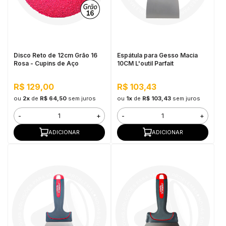
Disco Reto de 12cm Grão 16
Espátula para Gesso Macia
Rosa - Cupins de Aço
10CM L'outil Parfait
R$ 129,00
R$ 103,43
ou
2x
de
R$ 64,50
sem juros
ou
1x
de
R$ 103,43
sem juros
-
+
-
+
ADICIONAR
ADICIONAR