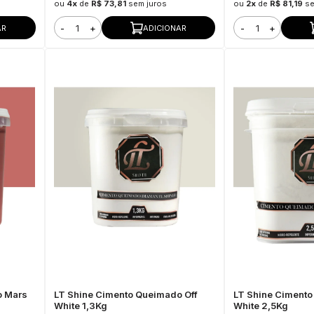
ou
4x
de
R$ 73,81
sem juros
ou
2x
de
R$ 81,19
se
-
+
-
+
AR
ADICIONAR
o Mars
LT Shine Cimento Queimado Off
LT Shine Cimento
White 1,3Kg
White 2,5Kg