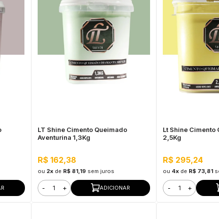
o
LT Shine Cimento Queimado
Lt Shine Cimento
Aventurina 1,3Kg
2,5Kg
R$ 162,38
R$ 295,24
ou
2x
de
R$ 81,19
sem juros
ou
4x
de
R$ 73,81
s
-
+
-
+
AR
ADICIONAR