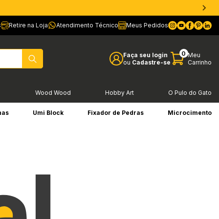
s
Retire na Loja
Atendimento Técnico
Meus Pedidos
0
Faça seu login
Meu
ou
Cadastre-se
Carrinho
l
Wood Wood
Hobby Art
O Pulo do Gato
has
Umi Block
Fixador de Pedras
Microcimento