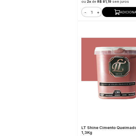
ou
2x
de
R$ 81,19
sem juros
-
+
ADICION
LT Shine Cimento Queimad
1,3Kg