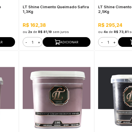
o
LT Shine Cimento Queimado Safira
LT Shine Cimento
1,3Kg
2,5Kg
R$ 162,38
R$ 295,24
ou
2x
de
R$ 81,19
sem juros
ou
4x
de
R$ 73,81
s
-
+
-
+
AR
ADICIONAR