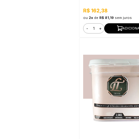
R$ 162,38
ou
2x
de
R$ 81,19
sem juros
-
+
ADICION