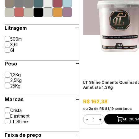
Litragem
500ml
3,6l
6l
Peso
1,3Kg
2,5Kg
LT Shine Cimento Queimad
25Kg
Ametista 1,3Kg
Marcas
R$ 162,38
ou
2x
de
R$ 81,19
sem juros
Cristal
Elastment
-
+
ADICION
LT Shine
Faixa de preço