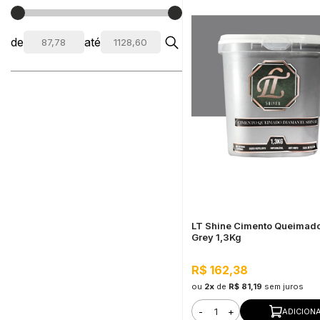
de
até
LT Shine Cimento Queimado
Grey 1,3Kg
R$ 162,38
ou
2x
de
R$ 81,19
sem juros
-
+
ADICION