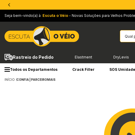
Seja bem-vindo(a) à
Escuta o Véio
- Novas Soluções para Velhos Probl
Rastreio do Pedido
Elastment
DryLevis
Todos os Departamentos
Crack Filler
SOS Umidad
INÍCIO
CONFIA | PARCEIROMAIS