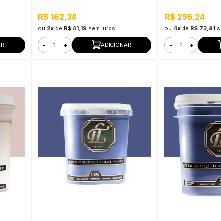
R$ 162,38
R$ 295,24
ou
2x
de
R$ 81,19
sem juros
ou
4x
de
R$ 73,81
s
-
+
-
+
AR
ADICIONAR