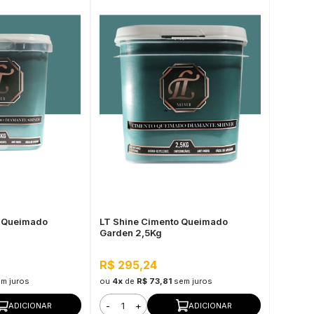
o Queimado
LT Shine Cimento Queimado
Garden 2,5Kg
R$ 295,24
m juros
ou
4x
de
R$ 73,81
sem juros
-
+
ADICIONAR
ADICIONAR