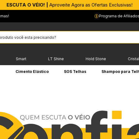
APROVEITE AGORA |
PIX parcelado em até 4x sem Juros!*
emas!
Programa de Afiliado
Smart
LT Shine
Hold Stone
Crista
e
Cimento Elástico
SOS Telhas
Shampoo para Tel