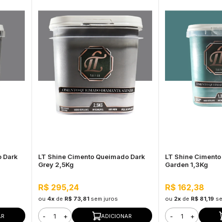
 Dark
LT Shine Cimento Queimado Dark
LT Shine Ciment
Grey 2,5Kg
Garden 1,3Kg
R$ 295,24
R$ 162,38
ou
4x
de
R$ 73,81
sem juros
ou
2x
de
R$ 81,19
se
-
+
-
+
AR
ADICIONAR