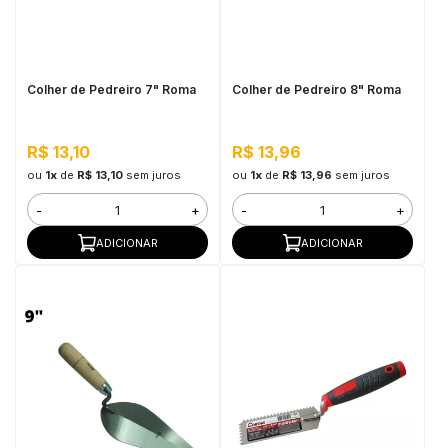
in Stone
toda a categoria
Colher de Pedreiro 7" Roma
Colher de Pedreiro 8" Roma
R$ 13,10
R$ 13,96
ou
1x
de
R$ 13,10
sem juros
ou
1x
de
R$ 13,96
sem juros
-
+
-
+
ADICIONAR
ADICIONAR