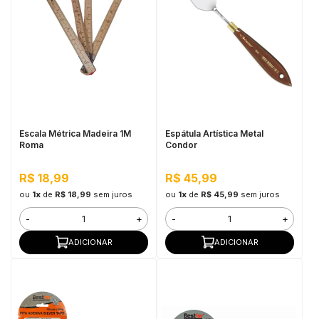
Escala Métrica Madeira 1M
Espátula Artística Metal
Roma
Condor
R$ 18,99
R$ 45,99
ou
1x
de
R$ 18,99
sem juros
ou
1x
de
R$ 45,99
sem juros
-
+
-
+
ADICIONAR
ADICIONAR