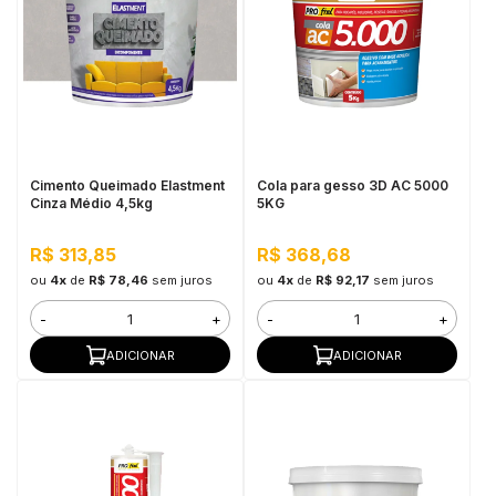
Cimento Queimado Elastment
Cola para gesso 3D AC 5000
Cinza Médio 4,5kg
5KG
R$ 313,85
R$ 368,68
ou
4x
de
R$ 78,46
sem juros
ou
4x
de
R$ 92,17
sem juros
-
+
-
+
ADICIONAR
ADICIONAR