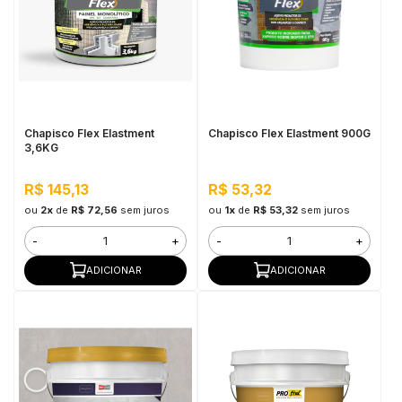
Chapisco Flex Elastment
Chapisco Flex Elastment 900G
3,6KG
R$ 145,13
R$ 53,32
ou
2x
de
R$ 72,56
sem juros
ou
1x
de
R$ 53,32
sem juros
-
+
-
+
ADICIONAR
ADICIONAR