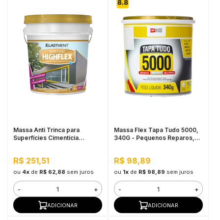
Massa Anti Trinca para
Massa Flex Tapa Tudo 5000,
Superfícies Cimentícia
340G - Pequenos Reparos,
Highflex 4kg
Fácil Aplicação
R$ 251,51
R$ 98,89
ou
4x
de
R$ 62,88
sem juros
ou
1x
de
R$ 98,89
sem juros
-
+
-
+
ADICIONAR
ADICIONAR