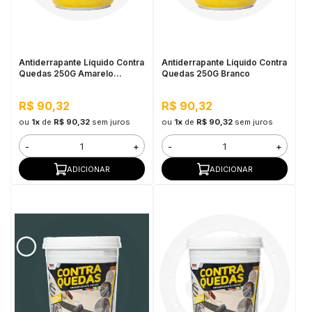
in Stone
toda a categoria
Antiderrapante Líquido Contra
Antiderrapante Líquido Contra
Quedas 250G Amarelo
Quedas 250G Branco
Demarcação
R$ 90,32
R$ 90,32
ou
1x
de
R$ 90,32
sem juros
ou
1x
de
R$ 90,32
sem juros
-
+
-
+
ADICIONAR
ADICIONAR