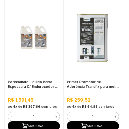
Porcelanato Liquido Baixa
Primer Promotor de
Espessura C/ Endurecedor Kit
Aderência Transfix para metal
5.4KG
TF100 900ML
R$ 1.591,45
R$ 259,52
ou
4x
de
R$ 397,86
sem juros
ou
4x
de
R$ 64,88
sem juros
-
+
-
+
ADICIONAR
ADICIONAR