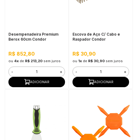
Desempenadeira Premium
Escova de Aço C/ Cabo e
Berox 60cm Condor
Raspador Condor
R$ 852,80
R$ 30,90
ou
4x
de
R$ 213,20
sem juros
ou
1x
de
R$ 30,90
sem juros
-
+
-
+
ADICIONAR
ADICIONAR