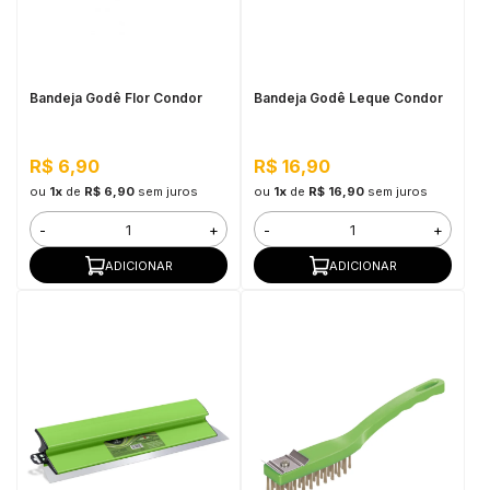
in Stone
toda a categoria
Bandeja Godê Flor Condor
Bandeja Godê Leque Condor
R$ 6,90
R$ 16,90
ou
1x
de
R$ 6,90
sem juros
ou
1x
de
R$ 16,90
sem juros
-
+
-
+
ADICIONAR
ADICIONAR