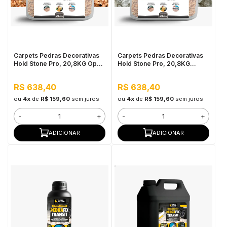
Carpets Pedras Decorativas
Carpets Pedras Decorativas
Hold Stone Pro, 20,8KG Opala
Hold Stone Pro, 20,8KG
Rosa - Revestimento
Quartzo - Revestimento
Bicomponente de Pedras
Bicomponente de Pedras
R$ 638,40
R$ 638,40
Naturais para Pisos
Naturais para Pisos
ou
4x
de
R$ 159,60
sem juros
ou
4x
de
R$ 159,60
sem juros
-
+
-
+
ADICIONAR
ADICIONAR