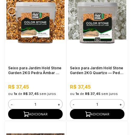
Seixo para Jardim Hold Stone
Seixo para Jardim Hold Stone
Garden 2KG Pedra Âmbar —
Garden 2KG Quartzo — Pedra
Pedra Natural Decorativa para
Natural Decorativa para
Vasos, Canteiros e Projetos
Vasos, Canteiros e Áreas
R$ 37,45
R$ 37,45
de Paisagismo
Externas
ou
1x
de
R$ 37,45
sem juros
ou
1x
de
R$ 37,45
sem juros
-
+
-
+
ADICIONAR
ADICIONAR