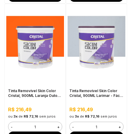
Tinta Removível Skin Color
Tinta Removível Skin Color
Cristal, 900ML Laranja Outono
Cristal, 900ML Larimar - Fácil
- Fácil de Aplicar, Pronto para
de Aplicar, Pronto para Uso
Uso
R$ 216,49
R$ 216,49
ou
3x
de
R$ 72,16
sem juros
ou
3x
de
R$ 72,16
sem juros
-
+
-
+