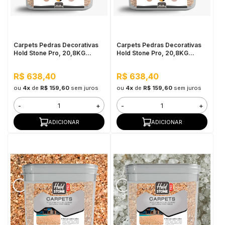
in Stone
toda a categoria
Carpets Pedras Decorativas
Carpets Pedras Decorativas
Hold Stone Pro, 20,8KG
Hold Stone Pro, 20,8KG
Âmbar - Revestimento
Jaspe Cinza - Revestimento
Bicomponente de Pedras
Bicomponente de Pedras
R$ 638,40
R$ 638,40
Naturais para Pisos
Naturais para Pisos
ou
4x
de
R$ 159,60
sem juros
ou
4x
de
R$ 159,60
sem juros
-
+
-
+
ADICIONAR
ADICIONAR