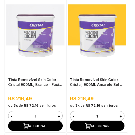
Tinta Removível Skin Color
Tinta Removível Skin Color
Cristal 900ML, Branco - Fácil
Cristal, 900ML Amarelo Sol -
de Aplicar, Pronto para Uso
Fácil de Aplicar, Pronto para
Uso
R$ 216,49
R$ 216,49
ou
3x
de
R$ 72,16
sem juros
ou
3x
de
R$ 72,16
sem juros
-
+
-
+
ADICIONAR
ADICIONAR