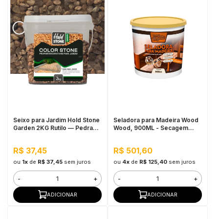
Seixo para Jardim Hold Stone
Seladora para Madeira Wood
Garden 2KG Rutilo — Pedra
Wood, 900ML - Secagem
Natural Multicolorida para
Rápida, Pronto para Uso
Vasos, Canteiros e
R$ 37,45
R$ 501,60
Paisagismo Decorativo
ou
1x
de
R$ 37,45
sem juros
ou
4x
de
R$ 125,40
sem juros
-
+
-
+
ADICIONAR
ADICIONAR