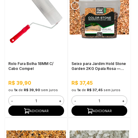
Rolo Fura Bolha 18MM C/
Seixo para Jardim Hold Stone
Cabo Compel
Garden 2KG Opala Rosa —
Pedra Natural Decorativa para
Vasos, Canteiros e
R$ 39,90
R$ 37,45
Decoração de Jardim
ou
1x
de
R$ 39,90
sem juros
ou
1x
de
R$ 37,45
sem juros
-
+
-
+
ADICIONAR
ADICIONAR