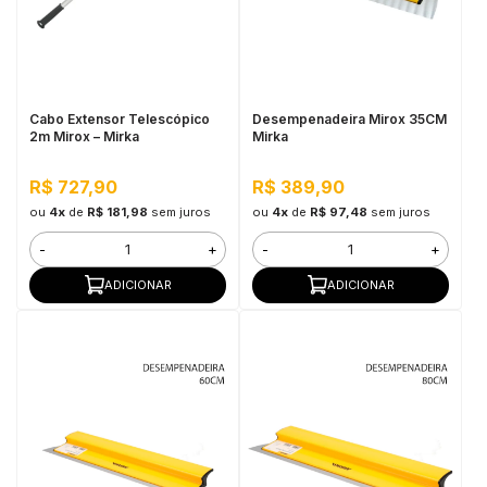
Cabo Extensor Telescópico
Desempenadeira Mirox 35CM
2m Mirox – Mirka
Mirka
R$ 727,90
R$ 389,90
ou
4x
de
R$ 181,98
sem juros
ou
4x
de
R$ 97,48
sem juros
-
+
-
+
ADICIONAR
ADICIONAR