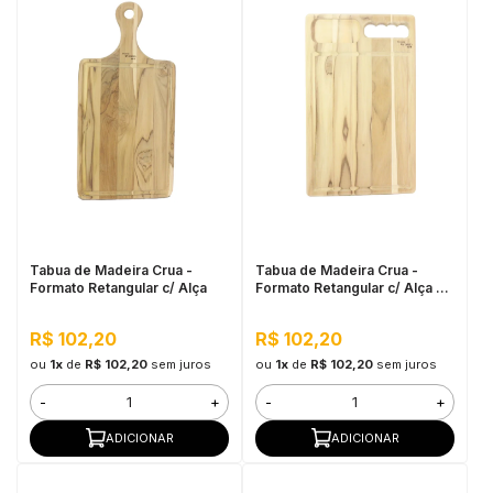
Tabua de Madeira Crua -
Tabua de Madeira Crua -
Formato Retangular c/ Alça
Formato Retangular c/ Alça e
Petisqueira 37x22,5cm
R$ 102,20
R$ 102,20
ou
1x
de
R$ 102,20
sem juros
ou
1x
de
R$ 102,20
sem juros
-
+
-
+
ADICIONAR
ADICIONAR