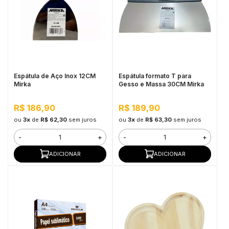
Espátula de Aço Inox 12CM
Espátula formato T para
Mirka
Gesso e Massa 30CM Mirka
R$ 186,90
R$ 189,90
ou
3x
de
R$ 62,30
sem juros
ou
3x
de
R$ 63,30
sem juros
-
+
-
+
ADICIONAR
ADICIONAR