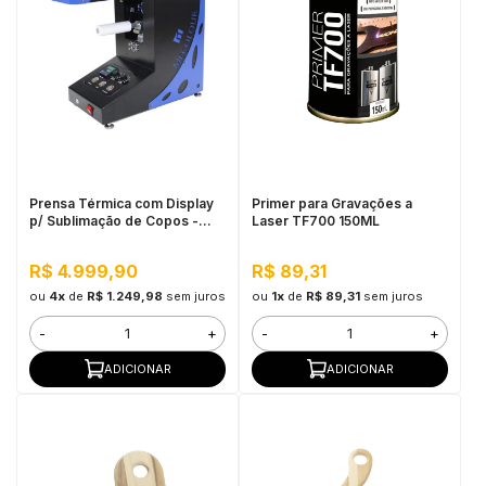
Prensa Térmica com Display
Primer para Gravações a
p/ Sublimação de Copos -
Laser TF700 150ML
Modelo Giro 220V 50/60HZ
Mecolour
R$ 4.999,90
R$ 89,31
ou
4x
de
R$ 1.249,98
sem juros
ou
1x
de
R$ 89,31
sem juros
-
+
-
+
ADICIONAR
ADICIONAR