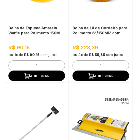
in Stone
toda a categoria
Boina de Espuma Amarela
Boina de Lã de Cordeiro para
Waffle para Polimento 150MM
Polimento 6"/150MM com
Mirka
Velcro Amarela Mirka
R$ 90,15
R$ 223,39
ou
1x
de
R$ 90,15
sem juros
ou
4x
de
R$ 55,85
sem juros
-
+
-
+
ADICIONAR
ADICIONAR