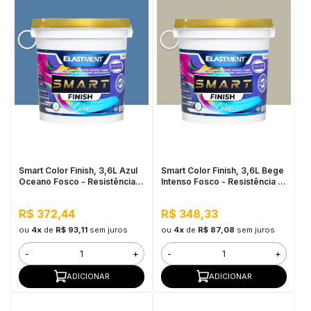
Smart Color Finish, 3,6L Azul
Smart Color Finish, 3,6L Bege
Oceano Fosco - Resistência à
Intenso Fosco - Resistência à
sujidade, Permeável ao Valor,
sujidade, Permeável ao Valor,
Baixo VOC
Baixo VOC
R$ 372,44
R$ 348,33
ou
4x
de
R$ 93,11
sem juros
ou
4x
de
R$ 87,08
sem juros
-
+
-
+
ADICIONAR
ADICIONAR