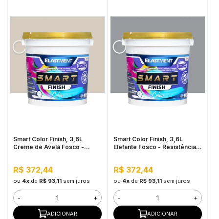
Smart Color Finish, 3,6L
Smart Color Finish, 3,6L
Creme de Avelã Fosco -
Elefante Fosco - Resistência à
Resistência à sujidade,
sujidade, Permeável ao Valor,
Permeável ao Valor, Baixo
Baixo VOC
R$ 372,44
R$ 372,44
VOC
ou
4x
de
R$ 93,11
sem juros
ou
4x
de
R$ 93,11
sem juros
-
+
-
+
ADICIONAR
ADICIONAR