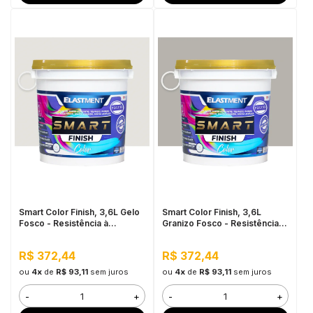
Smart Color Finish, 3,6L Gelo
Smart Color Finish, 3,6L
Fosco - Resistência à
Granizo Fosco - Resistência à
sujidade, Permeável ao Valor,
sujidade, Permeável ao Valor,
Baixo VOC
Baixo VOC
R$ 372,44
R$ 372,44
ou
4x
de
R$ 93,11
sem juros
ou
4x
de
R$ 93,11
sem juros
-
+
-
+