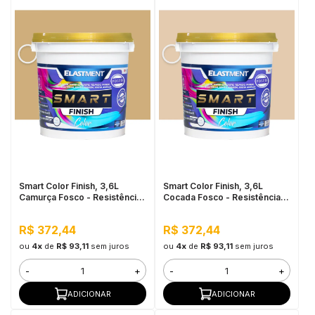
Smart Color Finish, 3,6L
Smart Color Finish, 3,6L
Camurça Fosco - Resistência
Cocada Fosco - Resistência à
à sujidade, Permeável ao
sujidade, Permeável ao Valor,
Valor, Baixo VOC
Baixo VOC
R$ 372,44
R$ 372,44
ou
4x
de
R$ 93,11
sem juros
ou
4x
de
R$ 93,11
sem juros
-
+
-
+
ADICIONAR
ADICIONAR