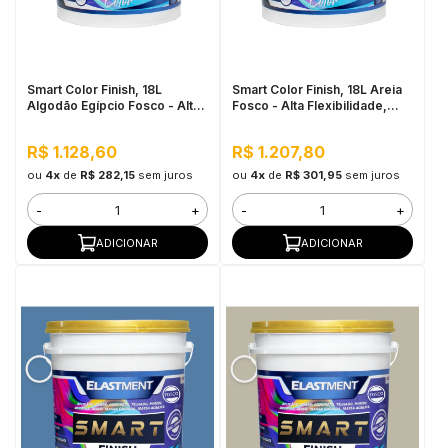
in Stone
toda a categoria
Smart Color Finish, 18L
Smart Color Finish, 18L Areia
Algodão Egípcio Fosco - Alta
Fosco - Alta Flexibilidade,
Flexibilidade, Baixo VOC, Uso
Baixo VOC, Uso Interno e
Interno e Externo
Externo
R$ 1.128,60
R$ 1.207,80
ou
4x
de
R$ 282,15
sem juros
ou
4x
de
R$ 301,95
sem juros
-
+
-
+
ADICIONAR
ADICIONAR