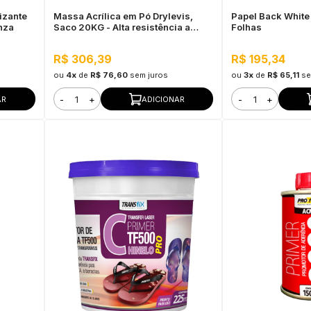
izante
Massa Acrílica em Pó Drylevis,
Papel Back White
nza
Saco 20KG - Alta resistência a
Folhas
água, Fácil aplicação
R$ 306,39
R$ 195,34
ou
4x
de
R$ 76,60
sem juros
ou
3x
de
R$ 65,11
se
-
+
-
+
AR
ADICIONAR