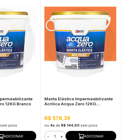
mpermeabilizante
Manta Elástica Impermeabilizante
ero 12KG Branco
Acrílica Acqua Zero 12KG
Cerâmica Telha
R$ 578,39
sem juros
ou
4x
de
R$ 144,60
sem juros
-
+
ADICIONAR
ADICIONAR