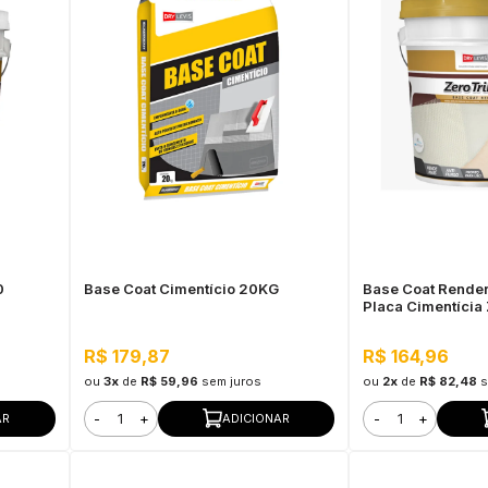
0
Base Coat Cimentício 20KG
Base Coat Render
Placa Cimentícia 
R$ 179,87
R$ 164,96
ou
3x
de
R$ 59,96
sem juros
ou
2x
de
R$ 82,48
s
-
+
-
+
AR
ADICIONAR