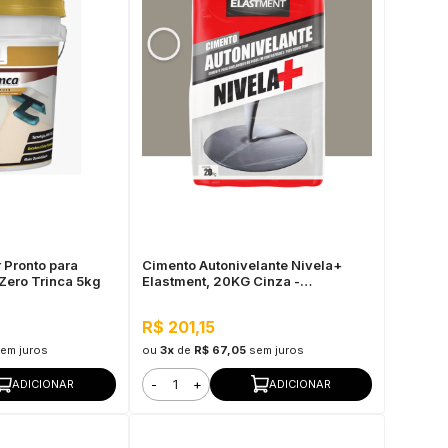
 Pronto para
Cimento Autonivelante Nivela+
Zero Trinca 5kg
Elastment, 20KG Cinza -
Nivelamento Fácil para Pisos,
Secagem Rápida
R$ 201,15
em juros
ou
3x
de
R$ 67,05
sem juros
-
+
ADICIONAR
ADICIONAR