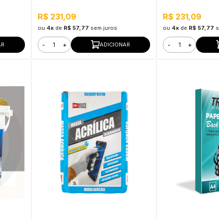
R$ 231,09
R$ 231,09
ou
4x
de
R$ 57,77
sem juros
ou
4x
de
R$ 57,77
s
-
+
-
+
AR
ADICIONAR