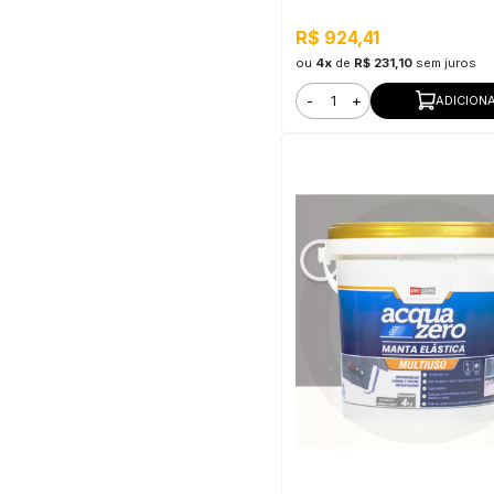
R$ 924,41
ou
4x
de
R$ 231,10
sem juros
-
+
ADICION