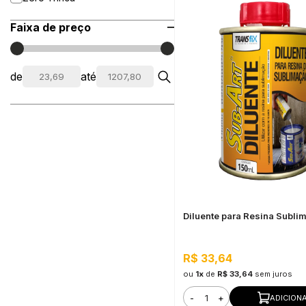
Faixa de preço
de
até
Diluente para Resina Subli
R$ 33,64
ou
1x
de
R$ 33,64
sem juros
-
+
ADICION