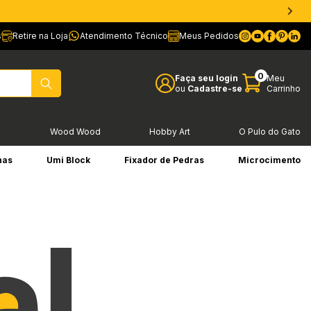
s
Retire na Loja
Atendimento Técnico
Meus Pedidos
0
Faça seu login
Meu
ou
Cadastre-se
Carrinho
l
Wood Wood
Hobby Art
O Pulo do Gato
has
Umi Block
Fixador de Pedras
Microcimento