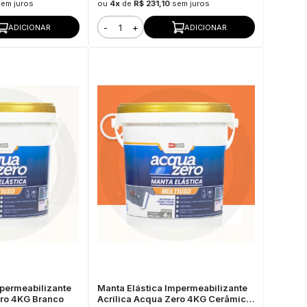
sem juros
ou
4x
de
R$ 231,10
sem juros
-
+
ADICIONAR
ADICIONAR
mpermeabilizante
Manta Elástica Impermeabilizante
ero 4KG Branco
Acrílica Acqua Zero 4KG Cerâmica