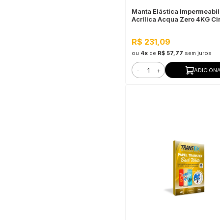
Manta Elástica Impermeabil
Acrílica Acqua Zero 4KG Ci
R$ 231,09
ou
4x
de
R$ 57,77
sem juros
-
+
ADICION