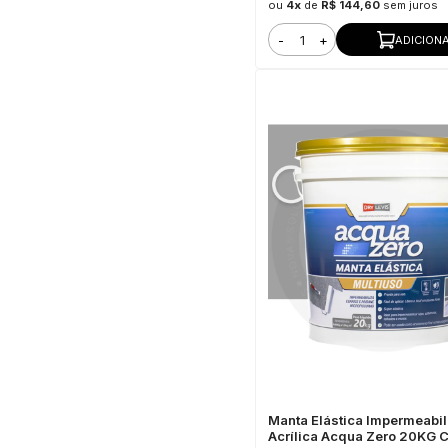
ou
4x
de
R$ 144,60
sem juros
-
+
ADICION
Manta Elástica Impermeabil
Acrílica Acqua Zero 20KG 