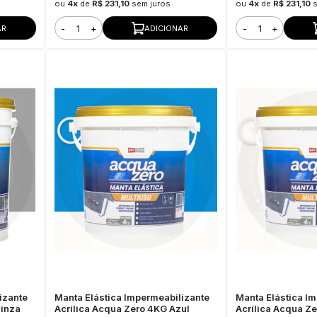
ou
4x
de
R$ 231,10
sem juros
ou
4x
de
R$ 231,10
-
+
-
+
AR
ADICIONAR
izante
Manta Elástica Impermeabilizante
Manta Elástica I
Cinza
Acrílica Acqua Zero 4KG Azul
Acrílica Acqua Z