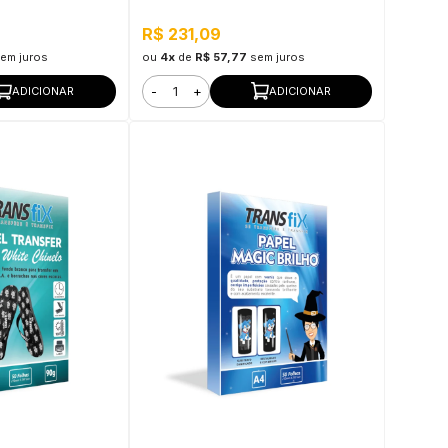
Telha
R$ 231,09
em juros
ou
4x
de
R$ 57,77
sem juros
-
+
ADICIONAR
ADICIONAR