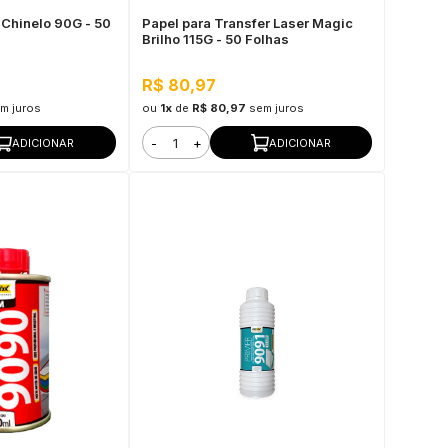
 Chinelo 90G - 50
Papel para Transfer Laser Magic
Brilho 115G - 50 Folhas
R$ 80,97
m juros
ou
1x
de
R$ 80,97
sem juros
-
+
ADICIONAR
ADICIONAR