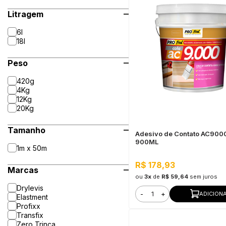
Litragem
6l
18l
Peso
420g
4Kg
12Kg
20Kg
Tamanho
Adesivo de Contato AC900
900ML
1m x 50m
R$ 178,93
Marcas
ou
3x
de
R$ 59,64
sem juros
Drylevis
-
+
ADICION
Elastment
Profixx
Transfix
Zero Trinca