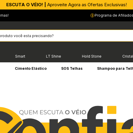
APROVEITE AGORA |
ESCUTA O VÉIO! |
Aproveite Agora as Ofertas Exclusivas!
PIX parcelado em até 4x sem Juros!*
emas!
Programa de Afiliado
Smart
LT Shine
Hold Stone
Crista
e
Cimento Elástico
SOS Telhas
Shampoo para Tel