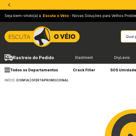
Seja bem-vindo(a) à
Escuta o Véio
- Novas Soluções para Velhos Probl
Rastreio do Pedido
Elastment
DryLevis
Todos os Departamentos
Crack Filler
SOS Umidad
INÍCIO
CONFIA | OFERTAPROMOCIONAL