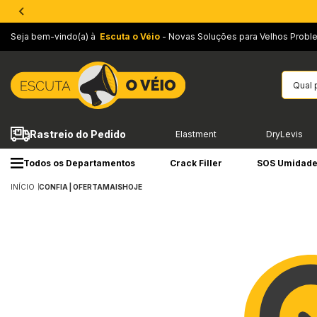
Seja bem-vindo(a) à
Escuta o Véio
- Novas Soluções para Velhos Probl
Rastreio do Pedido
Elastment
DryLevis
Todos os Departamentos
Crack Filler
SOS Umidad
INÍCIO
CONFIA | OFERTAMAISHOJE