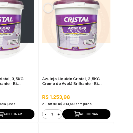
ristal, 3,5KG
Azulejo Liquido Cristal, 3,5KG
ante - Bi
Creme de Avelã Brilhante - Bi
permeável
Componente e Impermeável
R$ 1.253,98
sem juros
ou
4x
de
R$ 313,50
sem juros
-
+
ADICIONAR
ADICIONAR