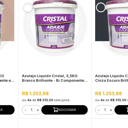
5KG
Azulejo Liquido Cristal, 3,5KG
Azulejo Liquido C
ente e
Branco Brilhante - Bi Componente e
Cinza Escuro Brilh
Impermeável
Componente e Im
R$ 1.253,98
R$ 1.253,98
ou
4x
de
R$ 313,50
sem juros
ou
4x
de
R$ 313,50
-
+
-
+
AR
ADICIONAR