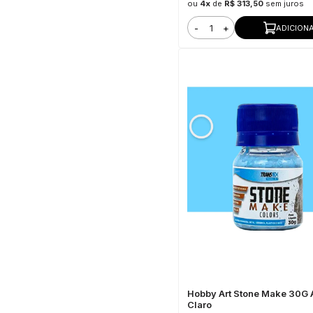
ou
4x
de
R$ 313,50
sem juros
-
+
ADICION
Hobby Art Stone Make 30G 
Claro