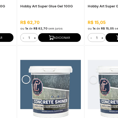
20G
Hobby Art Super Glue Gel 100G
Hobby Art Super 
R$ 62,70
R$ 15,05
ou
1x
de
R$ 62,70
sem juros
ou
1x
de
R$ 15,05
se
-
+
-
+
AR
ADICIONAR