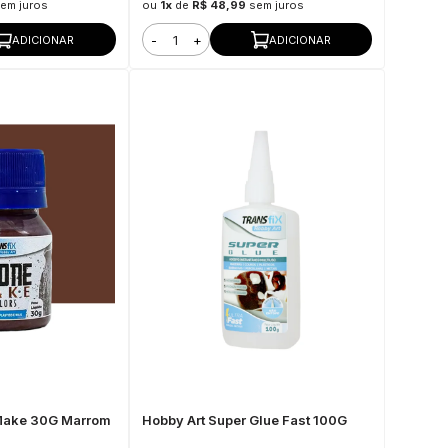
em juros
ou
1x
de
R$ 48,99
sem juros
-
+
ADICIONAR
ADICIONAR
 Make 30G Marrom
Hobby Art Super Glue Fast 100G