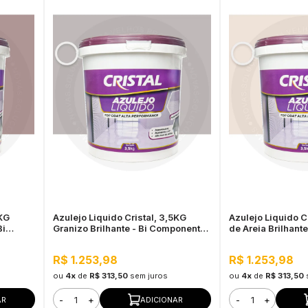
5KG
Azulejo Liquido Cristal, 3,5KG
Azulejo Liquido C
Bi
Granizo Brilhante - Bi Componente
de Areia Brilhant
l
e Impermeável
e Impermeável
R$ 1.253,98
R$ 1.253,98
ou
4x
de
R$ 313,50
sem juros
ou
4x
de
R$ 313,50
-
+
-
+
AR
ADICIONAR