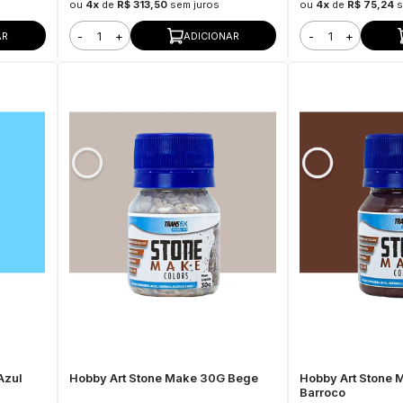
ou
4x
de
R$ 313,50
sem juros
ou
4x
de
R$ 75,24
s
-
+
-
+
AR
ADICIONAR
Azul
Hobby Art Stone Make 30G Bege
Hobby Art Stone
Barroco