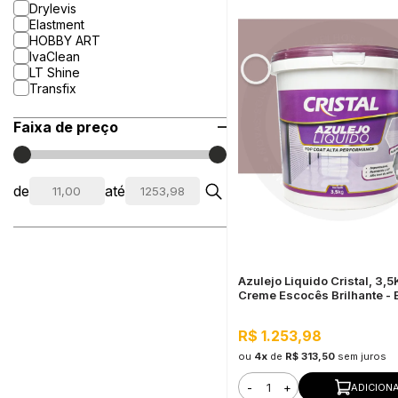
Drylevis
Elastment
HOBBY ART
IvaClean
LT Shine
Transfix
Faixa de preço
de
até
Azulejo Liquido Cristal, 3,
Creme Escocês Brilhante - 
Componente e Impermeáve
R$ 1.253,98
ou
4x
de
R$ 313,50
sem juros
-
+
ADICION