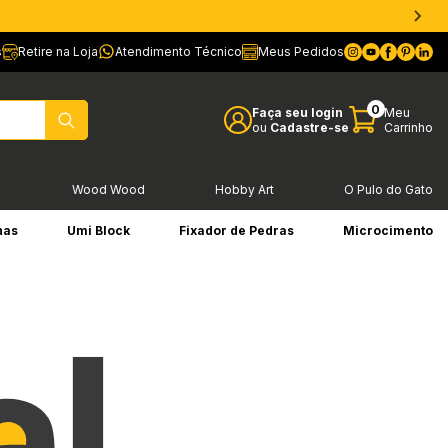
s
Retire na Loja
Atendimento Técnico
Meus Pedidos
0
Faça seu login
Meu
ou
Cadastre-se
Carrinho
l
Wood Wood
Hobby Art
O Pulo do Gato
has
Umi Block
Fixador de Pedras
Microcimento