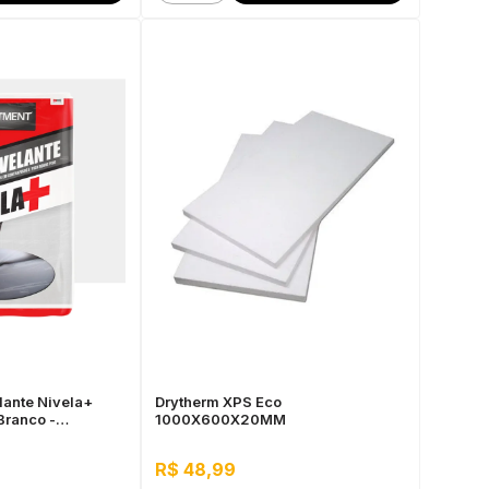
lante Nivela+
Drytherm XPS Eco
Branco -
1000X600X20MM
 para Pisos,
R$ 48,99