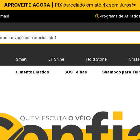
APROVEITE AGORA |
PIX parcelado em até 4x sem Juros!*
emas!
Programa de Afiliado
Smart
LT Shine
Hold Stone
Crista
e
Cimento Elástico
SOS Telhas
Shampoo para Tel