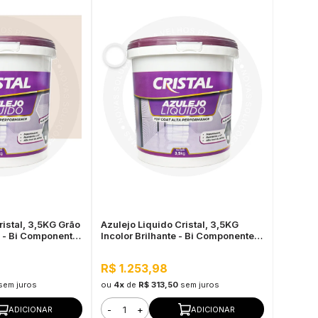
ristal, 3,5KG Grão
Azulejo Liquido Cristal, 3,5KG
e - Bi Componente
Incolor Brilhante - Bi Componente e
Impermeável
R$ 1.253,98
sem juros
ou
4x
de
R$ 313,50
sem juros
-
+
ADICIONAR
ADICIONAR