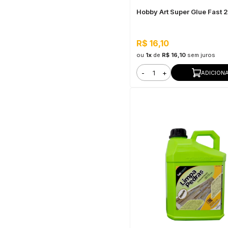
Hobby Art Super Glue Fast 
R$ 16,10
ou
1x
de
R$ 16,10
sem juros
-
+
ADICION