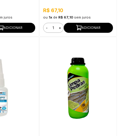
R$ 67,10
m juros
ou
1x
de
R$ 67,10
sem juros
-
+
ADICIONAR
ADICIONAR