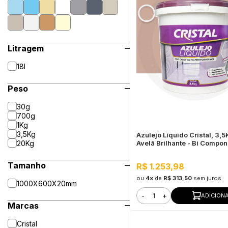
Litragem
18l
Peso
30g
700g
1Kg
3,5Kg
Azulejo Liquido Cristal, 3,
20Kg
Avelã Brilhante - Bi Compon
Impermeável
Tamanho
R$ 1.253,98
ou
4x
de
R$ 313,50
sem juros
1000X600X20mm
-
+
ADICION
Marcas
Cristal