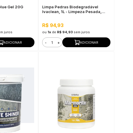
Glue Gel 20G
Limpa Pedras Biodegradável
Ivaclean, 1L - Limpeza Pesada,
Baixo Odor
R$ 94,93
m juros
ou
1x
de
R$ 94,93
sem juros
-
+
ADICIONAR
ADICIONAR