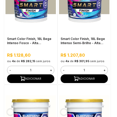
Smart Color Finish, 18L Bege
Smart Color Finish, 18L Bege
Intenso Fosco - Alta
Intenso Semi-Brilho - Alta
Flexibilidade, Baixo VOC, Uso
Cobertura e Flexibilidade,
Interno e Externo
Permeável ao vapor
R$ 1.128,60
R$ 1.207,80
ou
4x
de
R$ 282,15
sem juros
ou
4x
de
R$ 301,95
sem juros
-
+
-
+
ADICIONAR
ADICIONAR