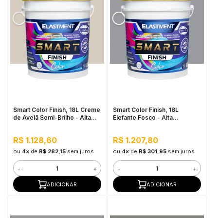
Smart Color Finish, 18L Creme
Smart Color Finish, 18L
de Avelã Semi-Brilho - Alta
Elefante Fosco - Alta
Cobertura e Flexibilidade,
Flexibilidade, Baixo VOC, Uso
Permeável ao vapor
Interno e Externo
R$ 1.128,60
R$ 1.207,80
ou
4x
de
R$ 282,15
sem juros
ou
4x
de
R$ 301,95
sem juros
-
+
-
+
ADICIONAR
ADICIONAR