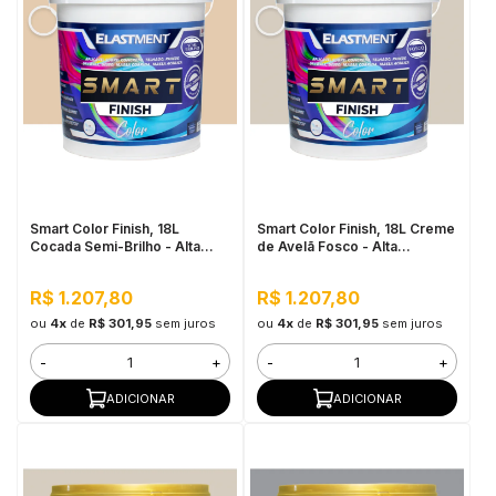
Smart Color Finish, 18L
Smart Color Finish, 18L Creme
Cocada Semi-Brilho - Alta
de Avelã Fosco - Alta
Cobertura e Flexibilidade,
Flexibilidade, Baixo VOC, Uso
Permeável ao vapor
Interno e Externo
R$ 1.207,80
R$ 1.207,80
ou
4x
de
R$ 301,95
sem juros
ou
4x
de
R$ 301,95
sem juros
-
+
-
+
ADICIONAR
ADICIONAR