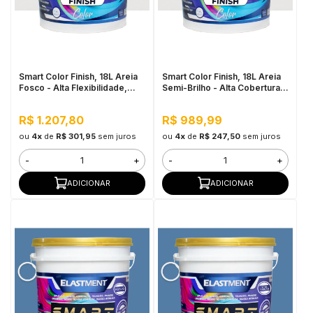
Smart Color Finish, 18L Areia
Smart Color Finish, 18L Areia
Fosco - Alta Flexibilidade,
Semi-Brilho - Alta Cobertura e
Baixo VOC, Uso Interno e
Flexibilidade, Permeável ao
Externo
vapor
R$ 1.207,80
R$ 989,99
ou
4x
de
R$ 301,95
sem juros
ou
4x
de
R$ 247,50
sem juros
-
+
-
+
ADICIONAR
ADICIONAR