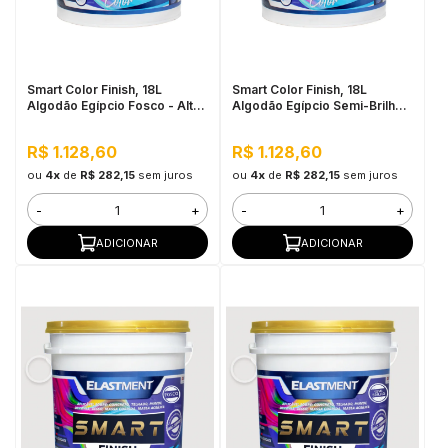
in Stone
toda a categoria
Smart Color Finish, 18L
Smart Color Finish, 18L
Algodão Egípcio Fosco - Alta
Algodão Egípcio Semi-Brilho -
Flexibilidade, Baixo VOC, Uso
Alta Cobertura e Flexibilidade,
Interno e Externo
Permeável ao vapor
R$ 1.128,60
R$ 1.128,60
ou
4x
de
R$ 282,15
sem juros
ou
4x
de
R$ 282,15
sem juros
-
+
-
+
ADICIONAR
ADICIONAR