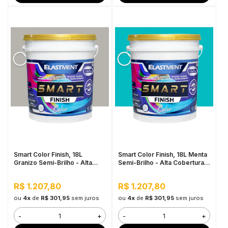
Smart Color Finish, 18L
Smart Color Finish, 18L Menta
Granizo Semi-Brilho - Alta
Semi-Brilho - Alta Cobertura e
Cobertura e Flexibilidade,
Flexibilidade, Permeável ao
Permeável ao vapor
vapor
R$ 1.207,80
R$ 1.207,80
ou
4x
de
R$ 301,95
sem juros
ou
4x
de
R$ 301,95
sem juros
-
+
-
+