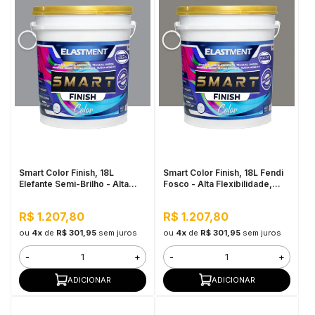
Smart Color Finish, 18L
Smart Color Finish, 18L Fendi
Elefante Semi-Brilho - Alta
Fosco - Alta Flexibilidade,
Cobertura e Flexibilidade,
Baixo VOC, Uso Interno e
Permeável ao vapor
Externo
R$ 1.207,80
R$ 1.207,80
ou
4x
de
R$ 301,95
sem juros
ou
4x
de
R$ 301,95
sem juros
-
+
-
+
ADICIONAR
ADICIONAR