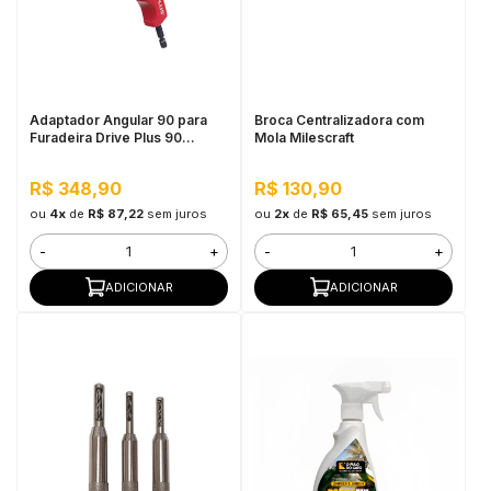
Adaptador Angular 90 para
Broca Centralizadora com
Furadeira Drive Plus 90
Mola Milescraft
Milescraft
R$ 348,90
R$ 130,90
ou
4x
de
R$ 87,22
sem juros
ou
2x
de
R$ 65,45
sem juros
-
+
-
+
ADICIONAR
ADICIONAR