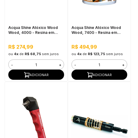
in Stone
toda a categoria
Acqua Shine Atóxico Wood
Acqua Shine Atóxico Wood
Wood, 400G - Resina em
Wood, 740G - Resina em
Pasta
Pasta
R$ 274,99
R$ 494,99
ou
4x
de
R$ 68,75
sem juros
ou
4x
de
R$ 123,75
sem juros
-
+
-
+
ADICIONAR
ADICIONAR