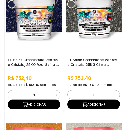
LT Shine Grannistone Pedras
LT Shine Grannistone Pedras
e Cristais, 25KG Azul Safira -
e Cristais, 25KG Cinza
Interno e Externo, Anti
Hematita - Interno e Externo,
Sujidade
Anti Sujidade
R$ 752,40
R$ 752,40
ou
4x
de
R$ 188,10
sem juros
ou
4x
de
R$ 188,10
sem juros
-
+
-
+
ADICIONAR
ADICIONAR