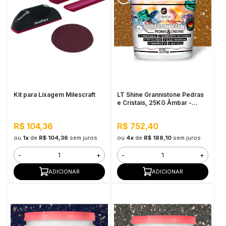
Kit para Lixagem Milescraft
LT Shine Grannistone Pedras
e Cristais, 25KG Âmbar -
Interno e Externo, Anti
Sujidade
R$ 104,36
R$ 752,40
ou
1x
de
R$ 104,36
sem juros
ou
4x
de
R$ 188,10
sem juros
-
+
-
+
ADICIONAR
ADICIONAR