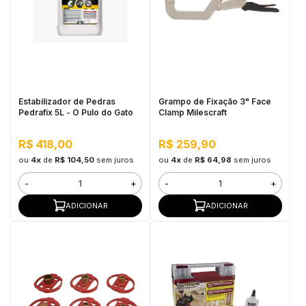
Estabilizador de Pedras
Grampo de Fixação 3" Face
Pedrafix 5L - O Pulo do Gato
Clamp Milescraft
R$ 418,00
R$ 259,90
ou
4x
de
R$ 104,50
sem juros
ou
4x
de
R$ 64,98
sem juros
-
+
-
+
ADICIONAR
ADICIONAR