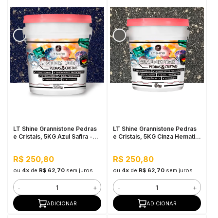
LT Shine Grannistone Pedras
LT Shine Grannistone Pedras
e Cristais, 5KG Azul Safira -
e Cristais, 5KG Cinza Hematita
Impermeável, Anti Mofo
- Impermeável, Anti Mofo
R$ 250,80
R$ 250,80
ou
4x
de
R$ 62,70
sem juros
ou
4x
de
R$ 62,70
sem juros
-
+
-
+
ADICIONAR
ADICIONAR