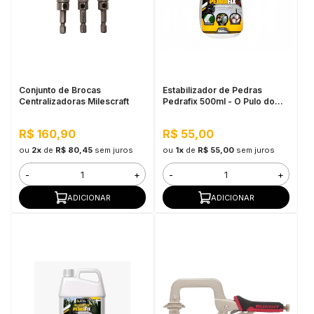
Conjunto de Brocas
Estabilizador de Pedras
Centralizadoras Milescraft
Pedrafix 500ml - O Pulo do
Gato
R$ 160,90
R$ 55,00
ou
2x
de
R$ 80,45
sem juros
ou
1x
de
R$ 55,00
sem juros
-
+
-
+
ADICIONAR
ADICIONAR