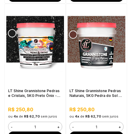
LT Shine Grannistone Pedras
LT Shine Grannistone Pedras
e Cristais, 5KG Preto Ônix -
Naturais, 5KG Pedra do Sol -
Impermeável, Anti Mofo
Impermeavel à Água,
Antimofo
R$ 250,80
R$ 250,80
ou
4x
de
R$ 62,70
sem juros
ou
4x
de
R$ 62,70
sem juros
-
+
-
+