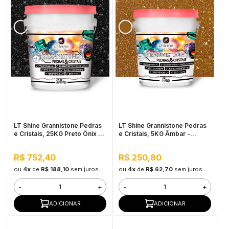
LT Shine Grannistone Pedras
LT Shine Grannistone Pedras
e Cristais, 25KG Preto Ônix -
e Cristais, 5KG Âmbar -
Interno e Externo, Anti
Impermeável, Anti Mofo
Sujidade
R$ 752,40
R$ 250,80
ou
4x
de
R$ 188,10
sem juros
ou
4x
de
R$ 62,70
sem juros
-
+
-
+
ADICIONAR
ADICIONAR