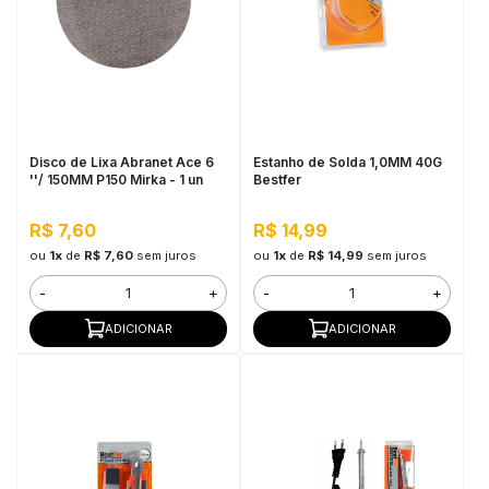
Disco de Lixa Abranet Ace 6
Estanho de Solda 1,0MM 40G
''/ 150MM P150 Mirka - 1 un
Bestfer
R$ 7,60
R$ 14,99
ou
1x
de
R$ 7,60
sem juros
ou
1x
de
R$ 14,99
sem juros
-
+
-
+
ADICIONAR
ADICIONAR