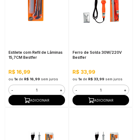
Estilete com Refil de Lâminas
Ferro de Solda 30W/220V
15,7CM Bestfer
Bestfer
R$ 16,99
R$ 33,99
ou
1x
de
R$ 16,99
sem juros
ou
1x
de
R$ 33,99
sem juros
-
+
-
+
ADICIONAR
ADICIONAR