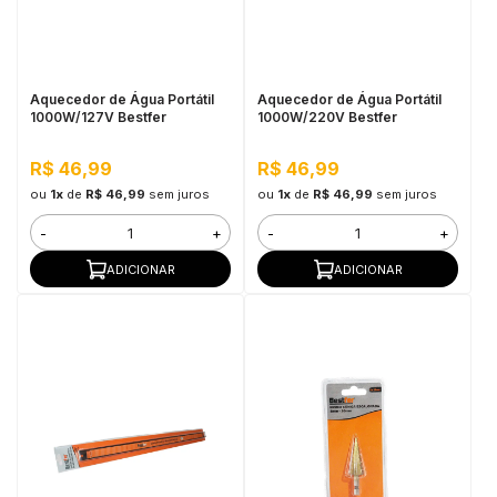
in Stone
toda a categoria
Aquecedor de Água Portátil
Aquecedor de Água Portátil
1000W/127V Bestfer
1000W/220V Bestfer
R$ 46,99
R$ 46,99
ou
1x
de
R$ 46,99
sem juros
ou
1x
de
R$ 46,99
sem juros
-
+
-
+
ADICIONAR
ADICIONAR