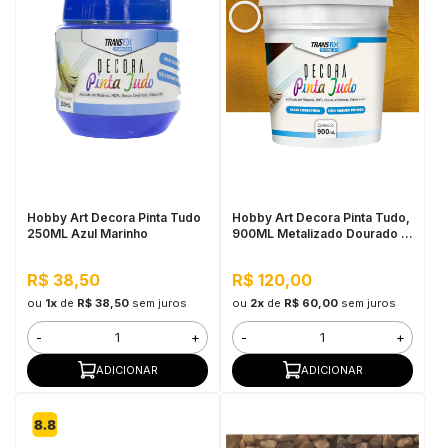
Hobby Art Decora Pinta Tudo
Hobby Art Decora Pinta Tudo,
250ML Azul Marinho
900ML Metalizado Dourado -
Fácil Limpeza, Secagem
Rápida
R$ 38,50
R$ 120,00
ou
1x
de
R$ 38,50
sem juros
ou
2x
de
R$ 60,00
sem juros
-
+
-
+
ADICIONAR
ADICIONAR