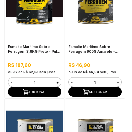
Esmalte Marítimo Sobre
Esmalte Marítimo Sobre
Ferrugem 3,6KG Preto - Pulo
Ferrugem 900G Amarelo -
do Gato
Pulo do Gato
R$ 187,60
R$ 46,90
ou
3x
de
R$ 62,53
sem juros
ou
1x
de
R$ 46,90
sem juros
-
+
-
+
ADICIONAR
ADICIONAR