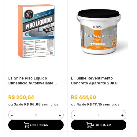
LT Shine Piso Liquido
LT Shine Revestimento
Cimentício Autonivelante
Concreto Aparente 20KG
20KG Off White
R$ 200,64
R$ 444,60
ou
3x
de
R$ 66,88
sem juros
ou
4x
de
R$ 111,15
sem juros
-
+
-
+
ADICIONAR
ADICIONAR