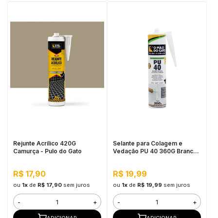
Rejunte Acrílico 420G
Selante para Colagem e
Camurça - Pulo do Gato
Vedação PU 40 360G Branco
- Pulo do Gato
R$ 17,90
R$ 19,99
ou
1x
de
R$ 17,90
sem juros
ou
1x
de
R$ 19,99
sem juros
-
+
-
+
ADICIONAR
ADICIONAR