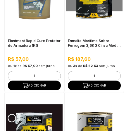
in Stone
toda a categoria
Elastment Rapid Cure Protetor
Esmalte Marítimo Sobre
de Armadura 1KG
Ferrugem 3,6KG Cinza Médio
- Pulo do Gato
R$ 57,00
R$ 187,60
ou
1x
de
R$ 57,00
sem juros
ou
3x
de
R$ 62,53
sem juros
-
+
-
+
ADICIONAR
ADICIONAR