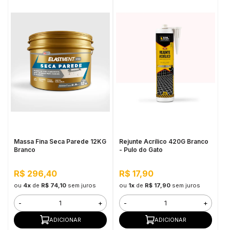
Massa Fina Seca Parede 12KG
Rejunte Acrílico 420G Branco
Branco
- Pulo do Gato
R$ 296,40
R$ 17,90
ou
4x
de
R$ 74,10
sem juros
ou
1x
de
R$ 17,90
sem juros
-
+
-
+
ADICIONAR
ADICIONAR