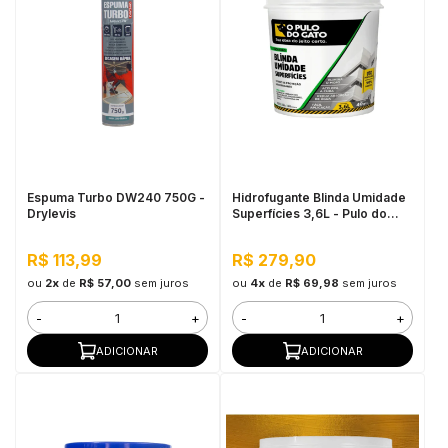
Espuma Turbo DW240 750G -
Hidrofugante Blinda Umidade
Drylevis
Superfícies 3,6L - Pulo do
Gato
R$ 113,99
R$ 279,90
ou
2x
de
R$ 57,00
sem juros
ou
4x
de
R$ 69,98
sem juros
-
+
-
+
ADICIONAR
ADICIONAR