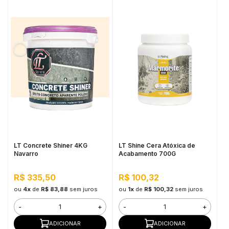
LT Concrete Shiner 4KG
LT Shine Cera Atóxica de
Navarro
Acabamento 700G
R$ 335,50
R$ 100,32
ou
4x
de
R$ 83,88
sem juros
ou
1x
de
R$ 100,32
sem juros
-
+
-
+
ADICIONAR
ADICIONAR