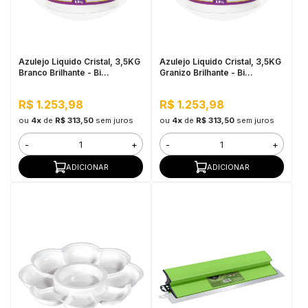
in Stone
toda a categoria
Azulejo Liquido Cristal, 3,5KG
Azulejo Liquido Cristal, 3,5KG
Branco Brilhante - Bi
Granizo Brilhante - Bi
Componente e Impermeável
Componente e Impermeável
R$ 1.253,98
R$ 1.253,98
ou
4x
de
R$ 313,50
sem juros
ou
4x
de
R$ 313,50
sem juros
-
+
-
+
ADICIONAR
ADICIONAR