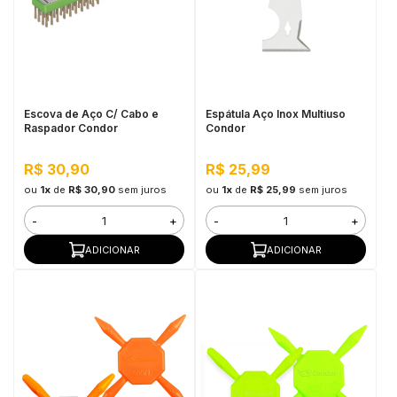
Escova de Aço C/ Cabo e
Espátula Aço Inox Multiuso
Raspador Condor
Condor
R$ 30,90
R$ 25,99
ou
1x
de
R$ 30,90
sem juros
ou
1x
de
R$ 25,99
sem juros
-
+
-
+
ADICIONAR
ADICIONAR