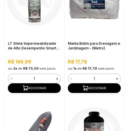
LT Shine Impermeabilizante
Manta Bidim para Drenagem e
de Alto Desempenho Smart
Jardinagem - (Metro)
Block 500ML
R$ 149,99
R$ 17,78
ou
2x
de
R$ 75,00
sem juros
ou
1x
de
R$ 17,78
sem juros
-
+
-
+
ADICIONAR
ADICIONAR