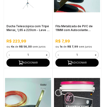
Ducha Telescópica com Tripé
Fita Metalizada de PVC de
Merax, 1,65 a 220cm - Leve e
11MM com Autocolante
Resistente
Dourado - Por Metro
R$ 223,99
R$ 7,99
ou
4x
de
R$ 56,00
sem juros
ou
1x
de
R$ 7,99
sem juros
-
+
-
+
ADICIONAR
ADICIONAR