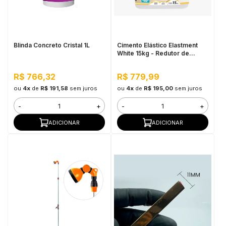
in Stone
toda a categoria
Blinda Concreto Cristal 1L
Cimento Elástico Elastment
White 15kg - Redutor de
Temperatura
R$ 766,32
R$ 779,99
ou
4x
de
R$ 191,58
sem juros
ou
4x
de
R$ 195,00
sem juros
-
+
-
+
ADICIONAR
ADICIONAR