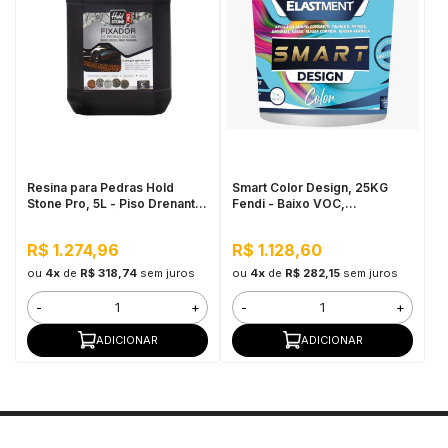
Resina para Pedras Hold
Smart Color Design, 25KG
Stone Pro, 5L - Piso Drenante
Fendi - Baixo VOC,
para Grandes Áreas Externas
hidrorrepelente, excelente
resistência à sujidade
R$ 1.274,96
R$ 1.128,60
ou
4x
de
R$ 318,74
sem juros
ou
4x
de
R$ 282,15
sem juros
-
+
-
+
ADICIONAR
ADICIONAR