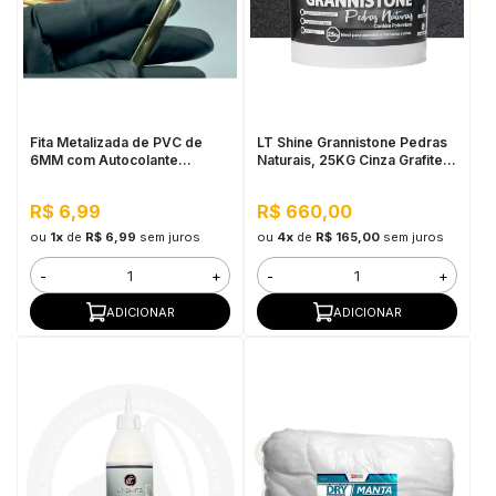
Fita Metalizada de PVC de
LT Shine Grannistone Pedras
6MM com Autocolante
Naturais, 25KG Cinza Grafite -
Dourado - Por Metro
Interno e Externo, Pronto para
Uso
R$ 6,99
R$ 660,00
ou
1x
de
R$ 6,99
sem juros
ou
4x
de
R$ 165,00
sem juros
-
+
-
+
ADICIONAR
ADICIONAR