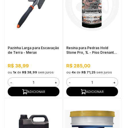
Pazinha Larga para Escavação
Resina para Pedras Hold
de Terra - Merax
Stone Pro, 1L - Piso Drenante
para Jardins, Calçadas e
Estacionamentos
R$ 38,99
R$ 285,00
ou
1x
de
R$ 38,99
sem juros
ou
4x
de
R$ 71,25
sem juros
-
+
-
+
ADICIONAR
ADICIONAR