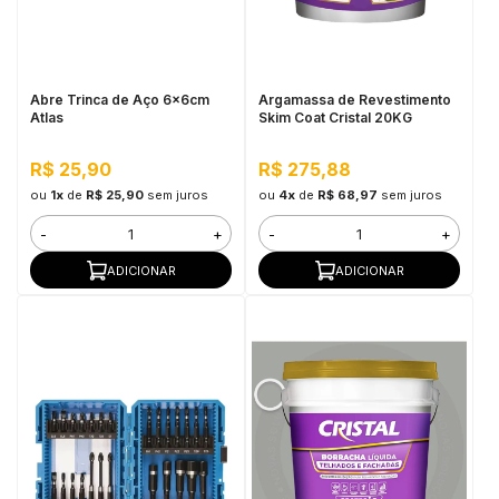
in Stone
toda a categoria
Abre Trinca de Aço 6x6cm
Argamassa de Revestimento
Atlas
Skim Coat Cristal 20KG
R$ 25,90
R$ 275,88
ou
1x
de
R$ 25,90
sem juros
ou
4x
de
R$ 68,97
sem juros
-
+
-
+
ADICIONAR
ADICIONAR