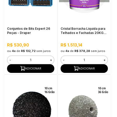
Conjuntos de Bits Expert 26
Cristal Borracha Liquida para
Peças - Draper
Telhados e Fachadas 20KG
Elefante
R$ 530,90
R$ 1.513,14
ou
4x
de
R$ 132,72
sem juros
ou
4x
de
R$ 378,28
sem juros
-
+
-
+
ADICIONAR
ADICIONAR