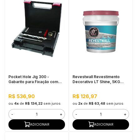
Pocket Hole Jig 300 -
Revestwall Revestimento
Gabarito para Fixação com
Decorativo LT Shine, 5KG
Acessórios e Maleta
Bege - Baixa Absorção de
Milescraft
Água, Secagem Rápida
R$ 536,90
R$ 126,97
ou
4x
de
R$ 134,22
sem juros
ou
2x
de
R$ 63,48
sem juros
-
+
-
+
ADICIONAR
ADICIONAR