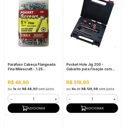
Parafuso Cabeça Flangeada
Pocket Hole Jig 200 -
Fina Milescraft - 1.25
Gabarito para Fixação com
Polegada
acessórios e Maleta
Milescraft
R$ 48,90
R$ 519,90
ou
1x
de
R$ 48,90
sem juros
ou
4x
de
R$ 129,98
sem juros
-
+
-
+
ADICIONAR
ADICIONAR