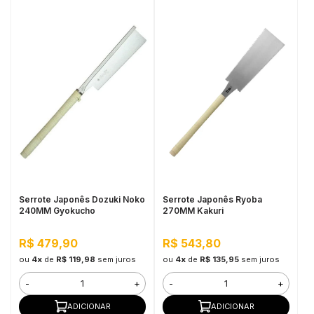
Serrote Japonês Dozuki Noko
Serrote Japonês Ryoba
240MM Gyokucho
270MM Kakuri
R$ 479,90
R$ 543,80
ou
4x
de
R$ 119,98
sem juros
ou
4x
de
R$ 135,95
sem juros
-
+
-
+
ADICIONAR
ADICIONAR