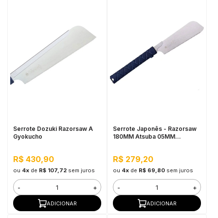
Serrote Dozuki Razorsaw A
Serrote Japonês - Razorsaw
Gyokucho
180MM Atsuba 05MM
Gyokucho
R$ 430,90
R$ 279,20
ou
4x
de
R$ 107,72
sem juros
ou
4x
de
R$ 69,80
sem juros
-
+
-
+
ADICIONAR
ADICIONAR