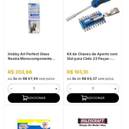
Hobby Art Perfect Glass
Kit de Chaves de Aperto com
Resina Monocomponente
Slot para Cinto 23 Peças -
500G
Draper
R$ 203,98
R$ 193,10
ou
3x
de
R$ 67,99
sem juros
ou
3x
de
R$ 64,37
sem juros
-
+
-
+
ADICIONAR
ADICIONAR