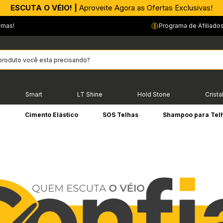
APROVEITE AGORA |
ESCUTA O VÉIO! |
Aproveite Agora as Ofertas Exclusivas!
PIX parcelado em até 4x sem Juros!*
emas!
Programa de Afiliado
Smart
LT Shine
Hold Stone
Crista
e
Cimento Elástico
SOS Telhas
Shampoo para Tel