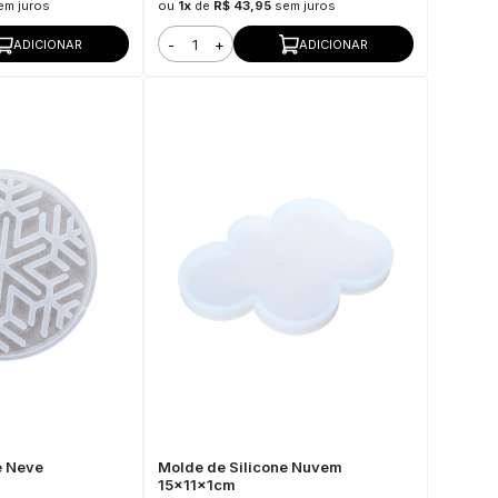
em juros
ou
1x
de
R$ 43,95
sem juros
-
+
ADICIONAR
ADICIONAR
e Neve
Molde de Silicone Nuvem
15x11x1cm