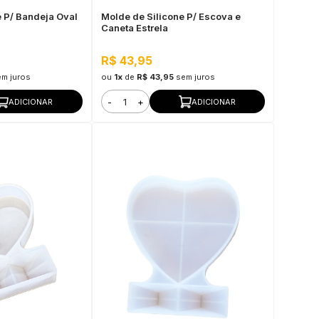
e P/ Bandeja Oval
Molde de Silicone P/ Escova e
Caneta Estrela
R$ 43,95
em juros
ou
1x
de
R$ 43,95
sem juros
-
+
ADICIONAR
ADICIONAR