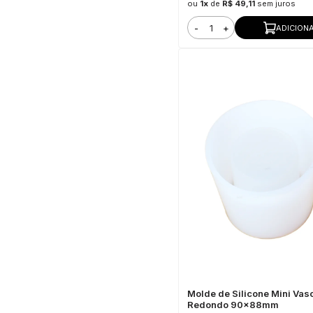
ou
1x
de
R$ 49,11
sem juros
-
+
ADICION
Molde de Silicone Mini Vas
Redondo 90x88mm