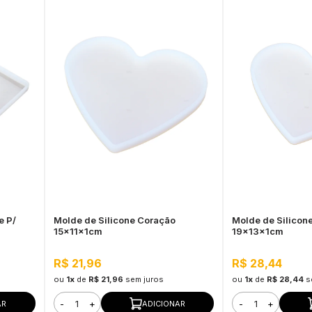
e P/
Molde de Silicone Coração
Molde de Silicon
15x11x1cm
19x13x1cm
R$ 21,96
R$ 28,44
ou
1x
de
R$ 21,96
sem juros
ou
1x
de
R$ 28,44
s
-
+
-
+
AR
ADICIONAR