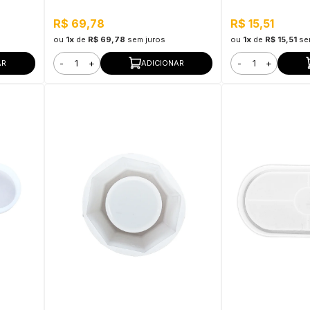
R$ 69,78
R$ 15,51
ou
1x
de
R$ 69,78
sem juros
ou
1x
de
R$ 15,51
se
-
+
-
+
AR
ADICIONAR