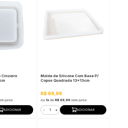
 Cinzeiro
Molde de Silicone Com Base P/
3cm
Copos Quadrada 13x13cm
R$ 69,99
em juros
ou
1x
de
R$ 69,99
sem juros
-
+
ADICIONAR
ADICIONAR