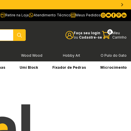
s
Retire na Loja
Atendimento Técnico
Meus Pedidos
0
Faça seu login
Meu
ou
Cadastre-se
Carrinho
l
Wood Wood
Hobby Art
O Pulo do Gato
has
Umi Block
Fixador de Pedras
Microcimento