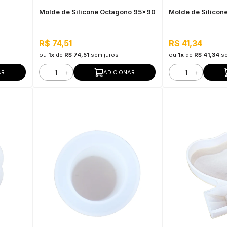
Molde de Silicone Octagono 95x90
Molde de Silicon
R$ 74,51
R$ 41,34
ou
1x
de
R$ 74,51
sem juros
ou
1x
de
R$ 41,34
s
-
+
-
+
AR
ADICIONAR