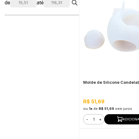
de
até
Molde de Silicone Candela
R$ 51,69
ou
1x
de
R$ 51,69
sem juros
-
+
ADICION