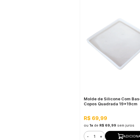
Molde de Silicone Com Bas
Copos Quadrada 19x19cm
R$ 69,99
ou
1x
de
R$ 69,99
sem juros
-
+
ADICION