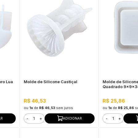
bro Lua
Molde de Silicone Castiçal
Molde de Silicone
Quadrado 9x9x
R$ 46,53
R$ 25,86
ou
1x
de
R$ 46,53
sem juros
ou
1x
de
R$ 25,86
s
-
+
-
+
AR
ADICIONAR