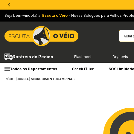
Seja bem-vindo(a) à
Escuta o Véio
- Novas Soluções para Velhos Probl
Rastreio do Pedido
Elastment
DryLevis
Todos os Departamentos
Crack Filler
SOS Umidad
INÍCIO
CONFIA | MICROCIMENTOCAMPINAS