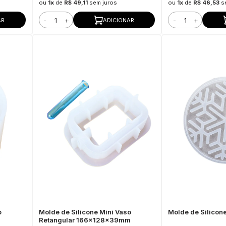
ou
1x
de
R$ 49,11
sem juros
ou
1x
de
R$ 46,53
s
-
+
-
+
AR
ADICIONAR
o
Molde de Silicone Mini Vaso
Molde de Silicon
Retangular 166x128x39mm