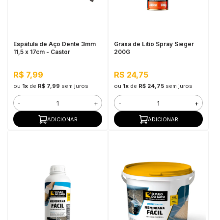
in Stone
toda a categoria
Espátula de Aço Dente 3mm
Graxa de Litio Spray Sieger
11,5 x 17cm - Castor
200G
R$ 7,99
R$ 24,75
ou
1x
de
R$ 7,99
sem juros
ou
1x
de
R$ 24,75
sem juros
-
+
-
+
ADICIONAR
ADICIONAR