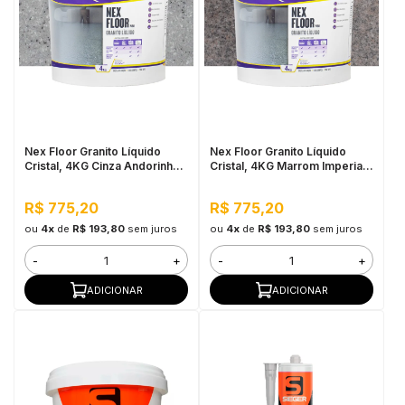
Nex Floor Granito Líquido
Nex Floor Granito Líquido
Cristal, 4KG Cinza Andorinha -
Cristal, 4KG Marrom Imperial -
Autonivelante e Uso Interno
Autonivelante e Uso Interno
R$ 775,20
R$ 775,20
ou
4x
de
R$ 193,80
sem juros
ou
4x
de
R$ 193,80
sem juros
-
+
-
+
ADICIONAR
ADICIONAR