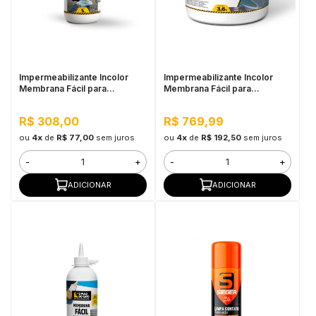
Impermeabilizante Incolor
Impermeabilizante Incolor
Membrana Fácil para
Membrana Fácil para
Pequenos Reparos 1L - Pulo
Pequenos Reparos 3,6L -
do Gato
Pulo do Gato
R$ 308,00
R$ 769,99
ou
4x
de
R$ 77,00
sem juros
ou
4x
de
R$ 192,50
sem juros
-
+
-
+
ADICIONAR
ADICIONAR