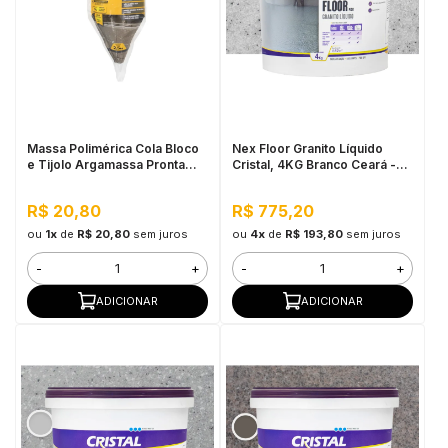
Massa Polimérica Cola Bloco
Nex Floor Granito Líquido
e Tijolo Argamassa Pronta
Cristal, 4KG Branco Ceará -
Para Assentamento Tech
Autonivelante e Uso Interno
2,5kg - Pulo do Gato
R$ 20,80
R$ 775,20
ou
1x
de
R$ 20,80
sem juros
ou
4x
de
R$ 193,80
sem juros
-
+
-
+
ADICIONAR
ADICIONAR