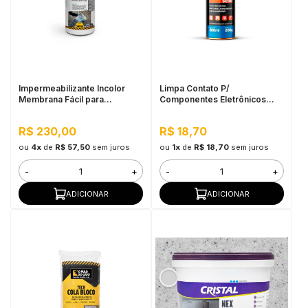
Impermeabilizante Incolor
Limpa Contato P/
Membrana Fácil para
Componentes Eletrônicos
Pequenos Reparos 500ML -
Sieger 200G
Pulo do Gato
R$ 230,00
R$ 18,70
ou
4x
de
R$ 57,50
sem juros
ou
1x
de
R$ 18,70
sem juros
-
+
-
+
ADICIONAR
ADICIONAR