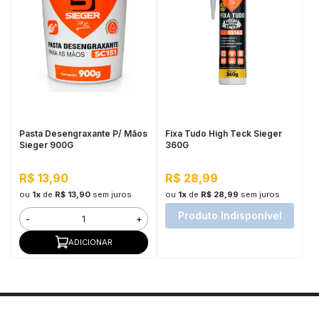
Pasta Desengraxante P/ Mãos
Fixa Tudo High Teck Sieger
Sieger 900G
360G
R$ 13,90
R$ 28,99
ou
1x
de
R$ 13,90
sem juros
ou
1x
de
R$ 28,99
sem juros
Produto Indisponível
-
+
ADICIONAR