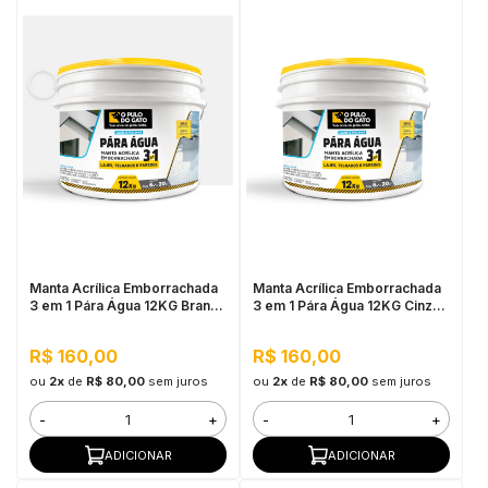
Manta Acrílica Emborrachada
Manta Acrílica Emborrachada
3 em 1 Pára Água 12KG Branco
3 em 1 Pára Água 12KG Cinza -
- Pulo do Gato
Pulo do Gato
R$ 160,00
R$ 160,00
ou
2x
de
R$ 80,00
sem juros
ou
2x
de
R$ 80,00
sem juros
-
+
-
+
ADICIONAR
ADICIONAR