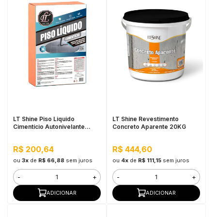
LT Shine Piso Liquido
LT Shine Revestimento
Cimentício Autonivelante
Concreto Aparente 20KG
20KG Off White
R$ 200,64
R$ 444,60
ou
3x
de
R$ 66,88
sem juros
ou
4x
de
R$ 111,15
sem juros
-
+
-
+
ADICIONAR
ADICIONAR