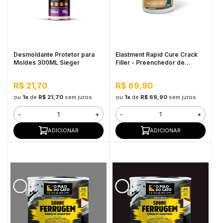
Desmoldante Protetor para
Elastment Rapid Cure Crack
Moldes 300ML Sieger
Filler - Preenchedor de
Trincas de Concreto em Pó
700G Branco
R$ 21,70
R$ 69,90
ou
1x
de
R$ 21,70
sem juros
ou
1x
de
R$ 69,90
sem juros
-
+
-
+
ADICIONAR
ADICIONAR