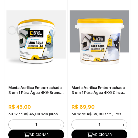
Manta Acrílica Emborrachada
Manta Acrílica Emborrachada
3 em 1 Pára Água 4KG Branco
3 em 1 Pára Água 4KG Cinza -
- Pulo do Gato
Pulo do Gato
R$ 45,00
R$ 69,90
ou
1x
de
R$ 45,00
sem juros
ou
1x
de
R$ 69,90
sem juros
-
+
-
+
ADICIONAR
ADICIONAR