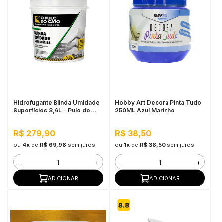
Hidrofugante Blinda Umidade
Hobby Art Decora Pinta Tudo
Superfícies 3,6L - Pulo do
250ML Azul Marinho
Gato
R$ 279,90
R$ 38,50
ou
4x
de
R$ 69,98
sem juros
ou
1x
de
R$ 38,50
sem juros
-
+
-
+
ADICIONAR
ADICIONAR