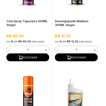
in Stone
toda a categoria
Cola Spray Tapeceiro 500ML
Desengripante Multiuso
Sieger
300ML Sieger
R$ 40,50
R$ 12,25
ou
1x
de
R$ 40,50
sem juros
ou
1x
de
R$ 12,25
sem juros
-
+
-
+
ADICIONAR
ADICIONAR