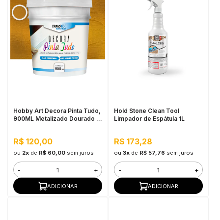
Hobby Art Decora Pinta Tudo,
Hold Stone Clean Tool
900ML Metalizado Dourado -
Limpador de Espátula 1L
Fácil Limpeza, Secagem
Rápida
R$ 120,00
R$ 173,28
ou
2x
de
R$ 60,00
sem juros
ou
3x
de
R$ 57,76
sem juros
-
+
-
+
ADICIONAR
ADICIONAR