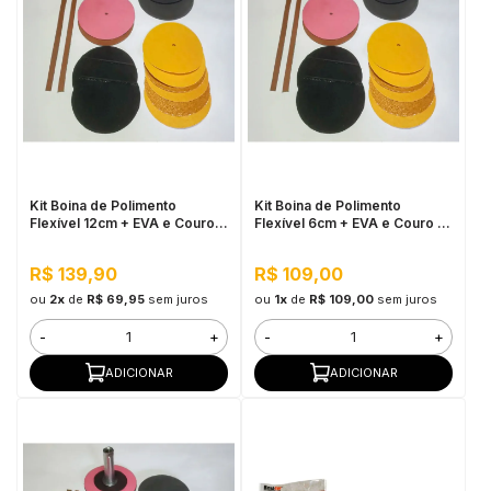
Kit Boina de Polimento
Kit Boina de Polimento
Flexível 12cm + EVA e Couro -
Flexível 6cm + EVA e Couro -
Cupins de Aço
Cupins de Aço
R$ 139,90
R$ 109,00
ou
2x
de
R$ 69,95
sem juros
ou
1x
de
R$ 109,00
sem juros
-
+
-
+
ADICIONAR
ADICIONAR