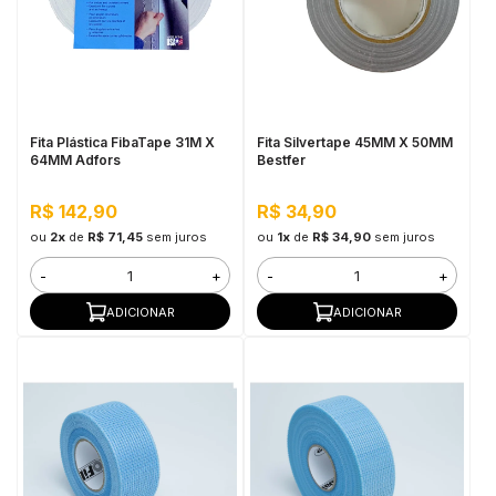
Fita Plástica FibaTape 31M X
Fita Silvertape 45MM X 50MM
64MM Adfors
Bestfer
R$ 142,90
R$ 34,90
ou
2x
de
R$ 71,45
sem juros
ou
1x
de
R$ 34,90
sem juros
-
+
-
+
ADICIONAR
ADICIONAR