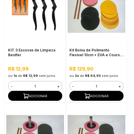
KIT 3 Escovas de Limpeza
Kit Boina de Polimento
Bestfer
Flexível 10cm + EVA e Couro -
Cupins de Aço
R$ 12,99
R$ 129,90
ou
1x
de
R$ 12,99
sem juros
ou
2x
de
R$ 64,95
sem juros
-
+
-
+
ADICIONAR
ADICIONAR