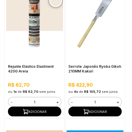
Rejunte Elástico Elastment
Serrote Japonês Ryoba Gikoh
420G Areia
210MM Kakuri
R$ 62,70
R$ 422,90
ou
1x
de
R$ 62,70
sem juros
ou
4x
de
R$ 105,72
sem juros
-
+
-
+
ADICIONAR
ADICIONAR