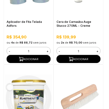
in Stone
toda a categoria
Aplicador de Fita Telada
Cera de Carnaúba Auge
Adfors
Stucco 270ML - Creme
R$ 354,90
R$ 139,99
ou
4x
de
R$ 88,72
sem juros
ou
2x
de
R$ 70,00
sem juros
-
+
-
+
ADICIONAR
ADICIONAR