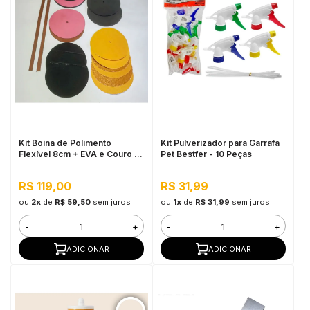
Kit Boina de Polimento
Kit Pulverizador para Garrafa
Flexível 8cm + EVA e Couro -
Pet Bestfer - 10 Peças
Cupins de Aço
R$ 119,00
R$ 31,99
ou
2x
de
R$ 59,50
sem juros
ou
1x
de
R$ 31,99
sem juros
-
+
-
+
ADICIONAR
ADICIONAR