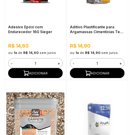
in Stone
toda a categoria
Adesivo Epóxi com
Aditivo Plastificante para
Endurecedor 16G Sieger
Argamassas Cimentícias Tech
Liga 900ML Pulo do Gato
R$ 14,60
R$ 14,90
ou
1x
de
R$ 14,60
sem juros
ou
1x
de
R$ 14,90
sem juros
-
+
-
+
ADICIONAR
ADICIONAR