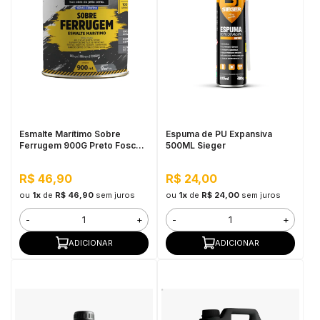
Esmalte Marítimo Sobre
Espuma de PU Expansiva
Ferrugem 900G Preto Fosco -
500ML Sieger
Pulo do Gato
R$ 46,90
R$ 24,00
ou
1x
de
R$ 46,90
sem juros
ou
1x
de
R$ 24,00
sem juros
-
+
-
+
ADICIONAR
ADICIONAR