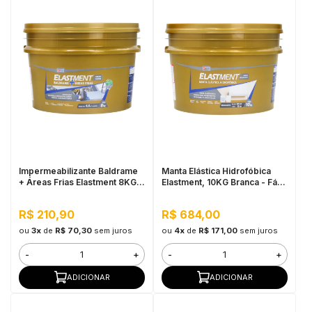
Impermeabilizante Baldrame
Manta Elástica Hidrofóbica
+ Áreas Frias Elastment 8KG
Elastment, 10KG Branca - Fácil
Cinza - Membrana Flexível
Aplicação, Alta Elasticidade
Bicomponente, Pressão
R$ 210,90
R$ 684,00
Positiva e Negativa
ou
3x
de
R$ 70,30
sem juros
ou
4x
de
R$ 171,00
sem juros
-
+
-
+
ADICIONAR
ADICIONAR