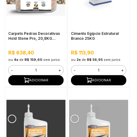
Carpets Pedras Decorativas
Cimento Egípcio Estrutural
Hold Stone Pro, 20,8KG
Branco 25KG
Jaspe Cinza - Revestimento
Bicomponente de Pedras
R$ 638,40
R$ 113,90
Naturais para Pisos
ou
4x
de
R$ 159,60
sem juros
ou
2x
de
R$ 56,95
sem juros
-
+
-
+
ADICIONAR
ADICIONAR