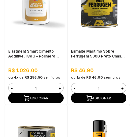
Elastment Smart Cimento
Esmalte Marítimo Sobre
Additive, 18KG - Polímero
Ferrugem 900G Preto Chassis
Acrílico Elastomérico
SB - Pulo do Gato
R$ 1.026,00
R$ 46,90
ou
4x
de
R$ 256,50
sem juros
ou
1x
de
R$ 46,90
sem juros
-
+
-
+
ADICIONAR
ADICIONAR