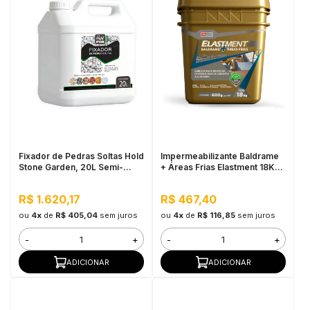
Fixador de Pedras Soltas Hold
Impermeabilizante Baldrame
Stone Garden, 20L Semi-
+ Áreas Frias Elastment 18KG
Brilho - Alta Fixação e
Cinza - Membrana Flexível
Durabilidade
Bicomponente, Pressão
R$ 1.620,17
R$ 467,40
Positiva e Negativa
ou
4x
de
R$ 405,04
sem juros
ou
4x
de
R$ 116,85
sem juros
-
+
-
+
ADICIONAR
ADICIONAR