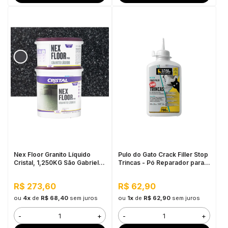
Nex Floor Granito Líquido
Pulo do Gato Crack Filler Stop
Cristal, 1,250KG São Gabriel -
Trincas - Pó Reparador para
Fácil Aplicação e Alta
Rachaduras de Alvenaria
Resistência
700G Asfalto
R$ 273,60
R$ 62,90
ou
4x
de
R$ 68,40
sem juros
ou
1x
de
R$ 62,90
sem juros
-
+
-
+