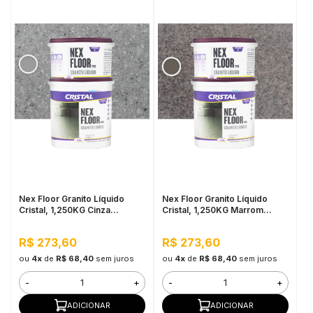
Nex Floor Granito Líquido
Nex Floor Granito Líquido
Cristal, 1,250KG Cinza
Cristal, 1,250KG Marrom
Corumbá - Fácil Aplicação e
Imperial - Fácil Aplicação e
Alta Resistência
Alta Resistência
R$ 273,60
R$ 273,60
ou
4x
de
R$ 68,40
sem juros
ou
4x
de
R$ 68,40
sem juros
-
+
-
+
ADICIONAR
ADICIONAR