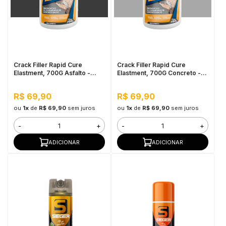
Crack Filler Rapid Cure
Crack Filler Rapid Cure
Elastment, 700G Asfalto -
Elastment, 700G Concreto -
Preenchedor de Trincas de
Preenchedor de Trincas de
Concreto em Pó
Concreto em Pó
R$ 69,90
R$ 69,90
ou
1x
de
R$ 69,90
sem juros
ou
1x
de
R$ 69,90
sem juros
-
+
-
+
ADICIONAR
ADICIONAR