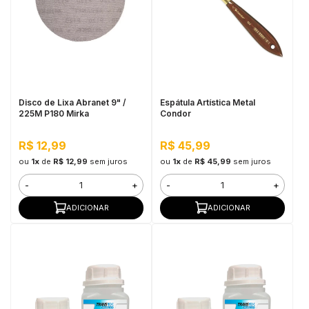
Disco de Lixa Abranet 9" /
Espátula Artística Metal
225M P180 Mirka
Condor
R$ 12,99
R$ 45,99
ou
1x
de
R$ 12,99
sem juros
ou
1x
de
R$ 45,99
sem juros
-
+
-
+
ADICIONAR
ADICIONAR