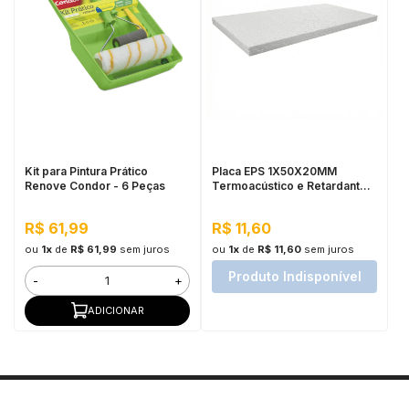
Kit para Pintura Prático
Placa EPS 1X50X20MM
Renove Condor - 6 Peças
Termoacústico e Retardante
de Chamas
R$ 61,99
R$ 11,60
ou
1x
de
R$ 61,99
sem juros
ou
1x
de
R$ 11,60
sem juros
Produto Indisponível
-
+
ADICIONAR