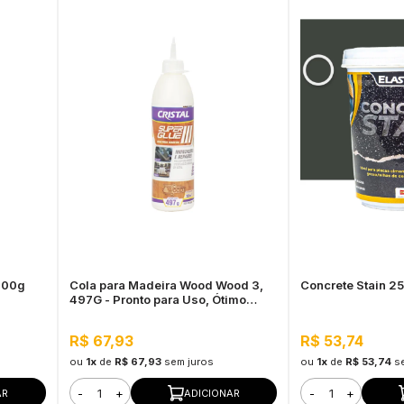
 400g
Cola para Madeira Wood Wood 3,
Concrete Stain 2
497G - Pronto para Uso, Ótimo
Rendimento
R$ 67,93
R$ 53,74
ou
1x
de
R$ 67,93
sem juros
ou
1x
de
R$ 53,74
s
-
+
-
+
AR
ADICIONAR