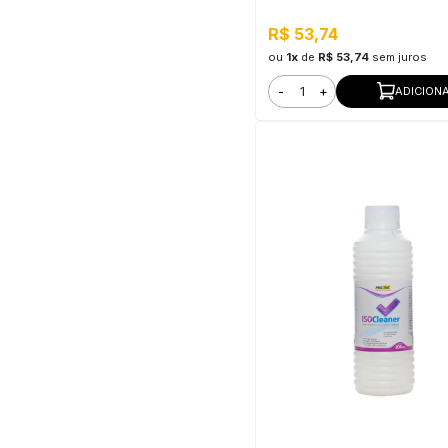
R$ 53,74
ou
1x
de
R$ 53,74
sem juros
-
+
ADICION