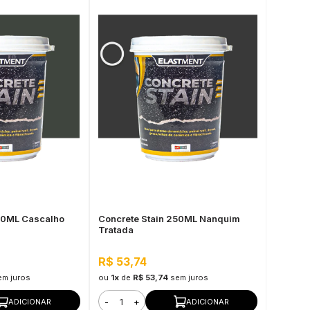
50ML Cascalho
Concrete Stain 250ML Nanquim
Tratada
R$ 53,74
em juros
ou
1x
de
R$ 53,74
sem juros
-
+
ADICIONAR
ADICIONAR