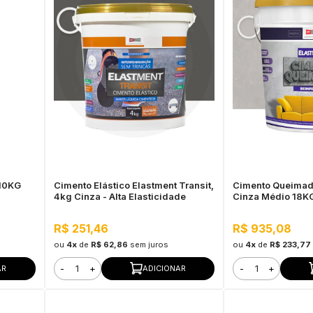
10KG
Cimento Elástico Elastment Transit,
Cimento Queimad
4kg Cinza - Alta Elasticidade
Cinza Médio 18K
R$ 251,46
R$ 935,08
ou
4x
de
R$ 62,86
sem juros
ou
4x
de
R$ 233,77
-
+
-
+
AR
ADICIONAR