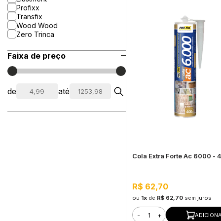
Profixx
Transfix
Wood Wood
Zero Trinca
Faixa de preço
de
até
Cola Extra Forte Ac 6000 -
R$ 62,70
ou
1x
de
R$ 62,70
sem juros
-
+
ADICION