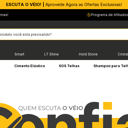
APROVEITE AGORA |
ESCUTA O VÉIO! |
Aproveite Agora as Ofertas Exclusivas!
PIX parcelado em até 4x sem Juros!*
emas!
Programa de Afiliado
Smart
LT Shine
Hold Stone
Crista
e
Cimento Elástico
SOS Telhas
Shampoo para Tel