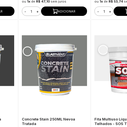
ou
1x
de
R$ 47,10
sem juros
ou
1x
de
R$ 53,74
s
-
+
-
+
AR
ADICIONAR
a
Concrete Stain 250ML Nevoa
Fita Multiuso Líq
Tratada
Telhados - SOS 