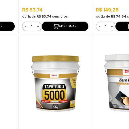
Branco
R$ 53,74
R$ 149,28
ou
1x
de
R$ 53,74
sem juros
ou
2x
de
R$ 74,64
s
-
+
-
+
AR
ADICIONAR