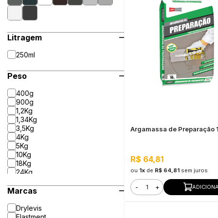
Litragem
250ml
Peso
400g
900g
1,2Kg
1,34Kg
3,5Kg
Argamassa de Preparação 
4Kg
5Kg
10Kg
R$ 64,81
18Kg
ou
1x
de
R$ 64,81
sem juros
24Kg
25Kg
-
+
ADICION
Marcas
Drylevis
Elastment