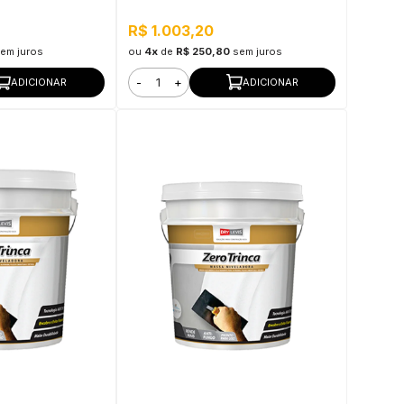
R$ 1.003,20
em juros
ou
4x
de
R$ 250,80
sem juros
-
+
ADICIONAR
ADICIONAR