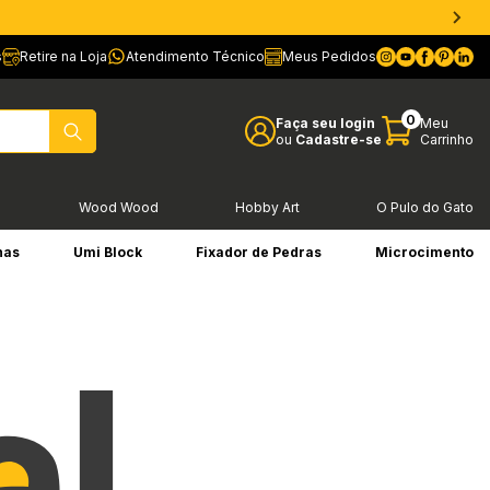
s
Retire na Loja
Atendimento Técnico
Meus Pedidos
0
Faça seu login
Meu
ou
Cadastre-se
Carrinho
l
Wood Wood
Hobby Art
O Pulo do Gato
has
Umi Block
Fixador de Pedras
Microcimento