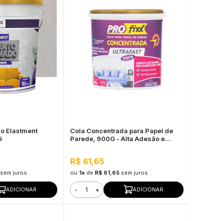
o Elastment
Cola Concentrada para Papel de
G
Parede, 900G - Alta Adesão e
Baixo Tempo de Secagem
R$ 61,65
sem juros
ou
1x
de
R$ 61,65
sem juros
-
+
ADICIONAR
ADICIONAR