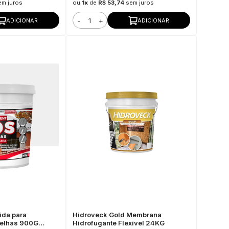
em juros
ou
1x
de
R$ 53,74
sem juros
-
+
ADICIONAR
ADICIONAR
uida para
Hidroveck Gold Membrana
Telhas 900G
Hidrofugante Flexível 24KG