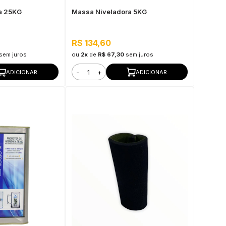
a 25KG
Massa Niveladora 5KG
R$ 134,60
sem juros
ou
2x
de
R$ 67,30
sem juros
-
+
ADICIONAR
ADICIONAR