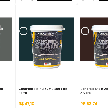
to
Concrete Stain 250ML Barra de
Concrete Stain 2
Ferro
Árvore
R$ 47,10
R$ 53,74