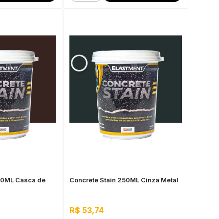
50ML Casca de
Concrete Stain 250ML Cinza Metal
R$ 53,74