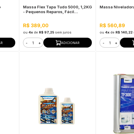
o
Massa Flex Tapa Tudo 5000, 1,2KG
Massa Nivelador
- Pequenos Reparos, Fácil
Aplicação
R$ 389,00
R$ 560,89
ou
4x
de
R$ 97,25
sem juros
ou
4x
de
R$ 140,22
-
+
-
+
AR
ADICIONAR