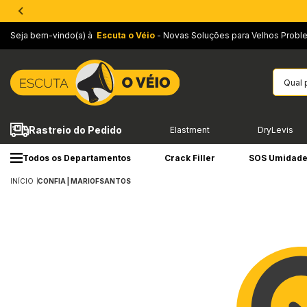
Seja bem-vindo(a) à
Escuta o Véio
- Novas Soluções para Velhos Probl
Rastreio do Pedido
Elastment
DryLevis
Todos os Departamentos
Crack Filler
SOS Umidad
INÍCIO
CONFIA | MARIOFSANTOS