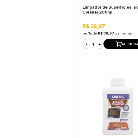
Limpador de Superfícies Is
Cleaner 200ml
R$ 38,97
ou
1x
de
R$ 38,97
sem juros
-
+
ADICION