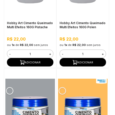
in Stone
toda a categoria
Hobby Art Cimento Queimado
Hobby Art Cimento Queimado
Multi Efeitos 160G Pistache
Multi Efeitos 160G Polen
R$ 22,00
R$ 22,00
ou
1x
de
R$ 22,00
sem juros
ou
1x
de
R$ 22,00
sem juros
-
+
-
+
ADICIONAR
ADICIONAR