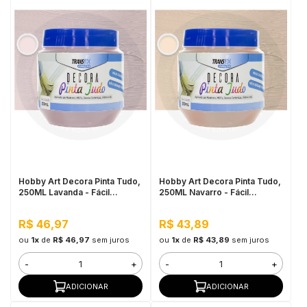
Hobby Art Decora Pinta Tudo,
Hobby Art Decora Pinta Tudo,
250ML Lavanda - Fácil
250ML Navarro - Fácil
Limpeza, Secagem Rápida
Limpeza, Secagem Rápida
R$ 46,97
R$ 43,89
ou
1x
de
R$ 46,97
sem juros
ou
1x
de
R$ 43,89
sem juros
-
+
-
+
ADICIONAR
ADICIONAR