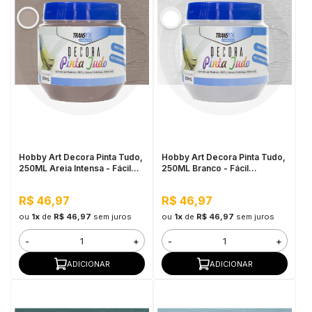
Hobby Art Decora Pinta Tudo,
Hobby Art Decora Pinta Tudo,
250ML Areia Intensa - Fácil
250ML Branco - Fácil
Limpeza, Secagem Rápida
Limpeza, Secagem Rápida
R$ 46,97
R$ 46,97
ou
1x
de
R$ 46,97
sem juros
ou
1x
de
R$ 46,97
sem juros
-
+
-
+
ADICIONAR
ADICIONAR