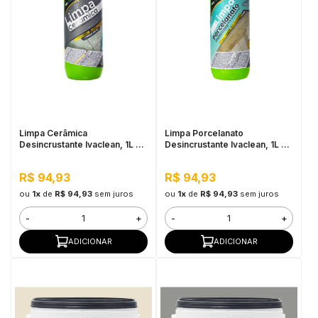
Limpa Cerâmica
Limpa Porcelanato
Desincrustante Ivaclean, 1L -
Desincrustante Ivaclean, 1L -
Limpeza Pesada
Limpeza Pesada, Alta
Perfomance
R$ 94,93
R$ 94,93
ou
1x
de
R$ 94,93
sem juros
ou
1x
de
R$ 94,93
sem juros
-
+
-
+
ADICIONAR
ADICIONAR