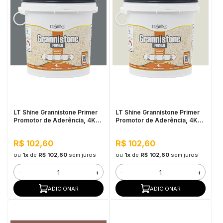
LT Shine Grannistone Primer
LT Shine Grannistone Primer
Promotor de Aderência, 4KG
Promotor de Aderência, 4KG
Cinza Escuro - Pronto para
Off White - Pronto para Uso,
Uso, Fácil Aplicação
Fácil Aplicação
R$ 102,60
R$ 102,60
ou
1x
de
R$ 102,60
sem juros
ou
1x
de
R$ 102,60
sem juros
-
+
-
+
ADICIONAR
ADICIONAR