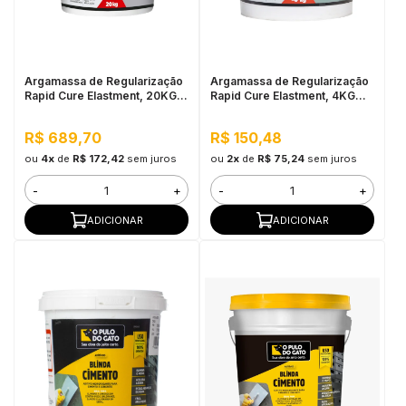
in Stone
toda a categoria
Argamassa de Regularização
Argamassa de Regularização
Rapid Cure Elastment, 20KG
Rapid Cure Elastment, 4KG
Cinza - Seca em até 2 Horas
Cinza - Seca em até 2 Horas
R$ 689,70
R$ 150,48
ou
4x
de
R$ 172,42
sem juros
ou
2x
de
R$ 75,24
sem juros
-
+
-
+
ADICIONAR
ADICIONAR