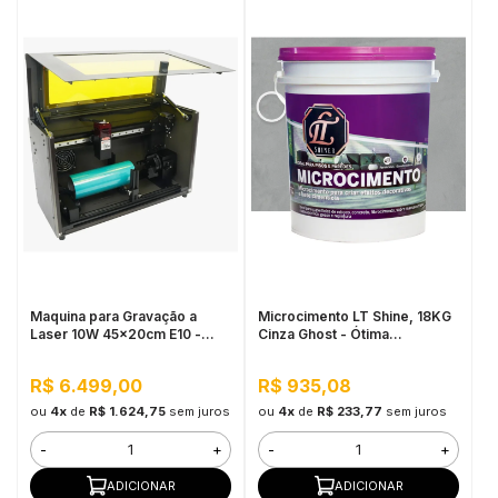
Maquina para Gravação a
Microcimento LT Shine, 18KG
Laser 10W 45x20cm E10 -
Cinza Ghost - Ótima
Mecolour
Aderência e Flexibilidade
R$ 6.499,00
R$ 935,08
ou
4x
de
R$ 1.624,75
sem juros
ou
4x
de
R$ 233,77
sem juros
-
+
-
+
ADICIONAR
ADICIONAR