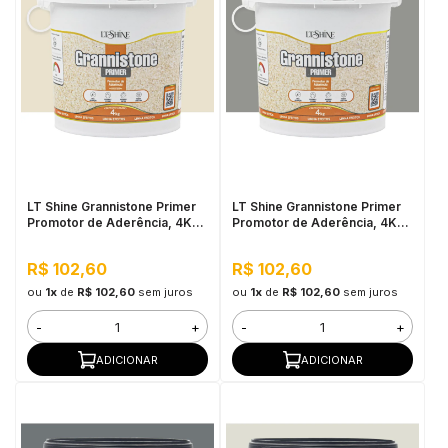
LT Shine Grannistone Primer
LT Shine Grannistone Primer
Promotor de Aderência, 4KG
Promotor de Aderência, 4KG
Bege - Pronto para Uso, Fácil
Cinza Claro - Pronto para Uso,
Aplicação
Fácil Aplicação
R$ 102,60
R$ 102,60
ou
1x
de
R$ 102,60
sem juros
ou
1x
de
R$ 102,60
sem juros
-
+
-
+
ADICIONAR
ADICIONAR