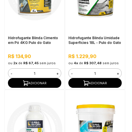
Hidrofugante Blinda Cimento
Hidrofugante Blinda Umidade
em Pó 4KG Pulo do Gato
Superfícies 18L - Pulo do Gato
R$ 134,90
R$ 1.229,90
ou
2x
de
R$ 67,45
sem juros
ou
4x
de
R$ 307,48
sem juros
-
+
-
+
ADICIONAR
ADICIONAR