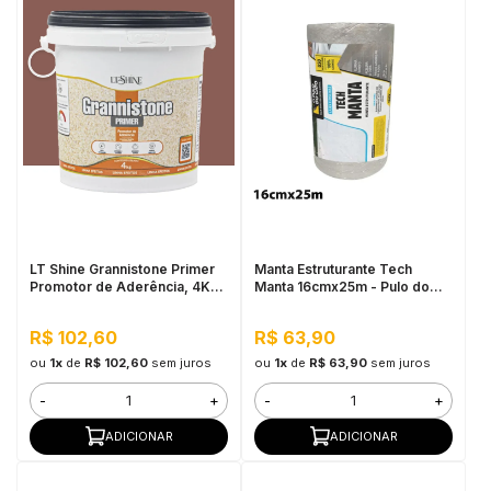
LT Shine Grannistone Primer
Manta Estruturante Tech
Promotor de Aderência, 4KG
Manta 16cmx25m - Pulo do
Vermelho Blush - Pronto para
Gato
Uso, Fácil Aplicação
R$ 102,60
R$ 63,90
ou
1x
de
R$ 102,60
sem juros
ou
1x
de
R$ 63,90
sem juros
-
+
-
+
ADICIONAR
ADICIONAR