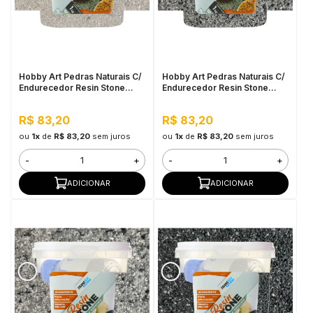
Hobby Art Pedras Naturais C/
Hobby Art Pedras Naturais C/
Endurecedor Resin Stone
Endurecedor Resin Stone
1,080kg Casa Blanca
1,080kg Nova York
R$ 83,20
R$ 83,20
ou
1x
de
R$ 83,20
sem juros
ou
1x
de
R$ 83,20
sem juros
-
+
-
+
ADICIONAR
ADICIONAR