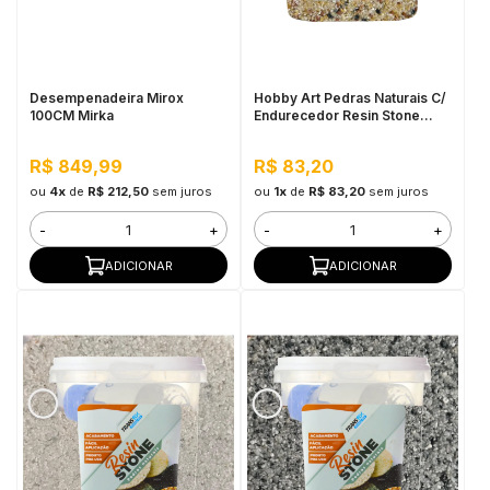
in Stone
toda a categoria
Desempenadeira Mirox
Hobby Art Pedras Naturais C/
100CM Mirka
Endurecedor Resin Stone
1,080kg Agra
R$ 849,99
R$ 83,20
ou
4x
de
R$ 212,50
sem juros
ou
1x
de
R$ 83,20
sem juros
-
+
-
+
ADICIONAR
ADICIONAR