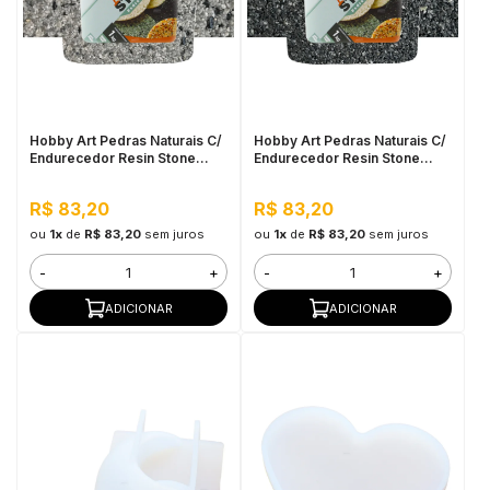
Hobby Art Pedras Naturais C/
Hobby Art Pedras Naturais C/
Endurecedor Resin Stone
Endurecedor Resin Stone
1,080kg São Paulo
1,080kg Vesúvio
R$ 83,20
R$ 83,20
ou
1x
de
R$ 83,20
sem juros
ou
1x
de
R$ 83,20
sem juros
-
+
-
+
ADICIONAR
ADICIONAR