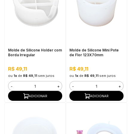
Molde de Silicone Holder com
Molde de Silicone Mini Pote
Borda Irregular
de Flor 123X70mm
R$ 49,11
R$ 49,11
ou
1x
de
R$ 49,11
sem juros
ou
1x
de
R$ 49,11
sem juros
-
+
-
+
ADICIONAR
ADICIONAR