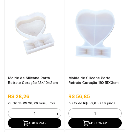
Molde de Silicone Porta
Molde de Silicone Porta
Retrato Coração 13x10x2cm
Retrato Coração 19X15X3cm
R$ 28,26
R$ 56,85
ou
1x
de
R$ 28,26
sem juros
ou
1x
de
R$ 56,85
sem juros
-
+
-
+
ADICIONAR
ADICIONAR