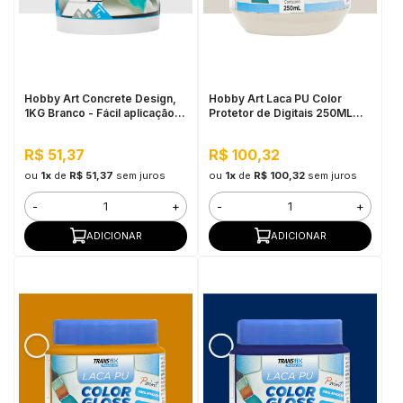
Hobby Art Concrete Design,
Hobby Art Laca PU Color
1KG Branco - Fácil aplicação,
Protetor de Digitais 250ML
Secagem rápida
Algodão Egípcio
R$ 51,37
R$ 100,32
ou
1x
de
R$ 51,37
sem juros
ou
1x
de
R$ 100,32
sem juros
-
+
-
+
ADICIONAR
ADICIONAR