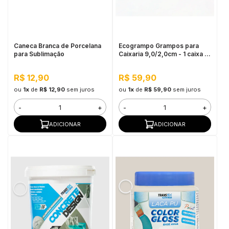
in Stone
toda a categoria
Caneca Branca de Porcelana
Ecogrampo Grampos para
para Sublimação
Caixaria 9,0/2,0cm - 1 caixa c/
40 unidades
R$ 12,90
R$ 59,90
ou
1x
de
R$ 12,90
sem juros
ou
1x
de
R$ 59,90
sem juros
-
+
-
+
ADICIONAR
ADICIONAR