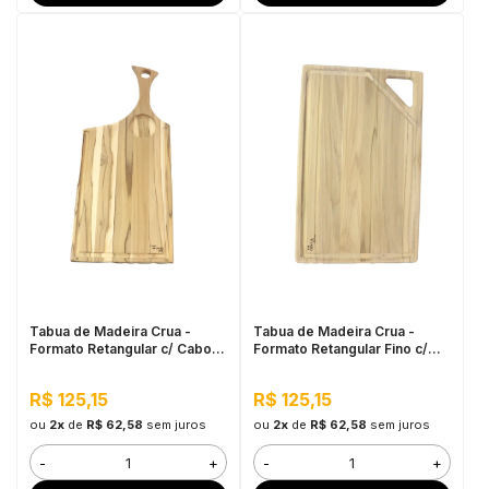
Tabua de Madeira Crua -
Tabua de Madeira Crua -
Formato Retangular c/ Cabo e
Formato Retangular Fino c/
Petisqueira
Alça
R$ 125,15
R$ 125,15
ou
2x
de
R$ 62,58
sem juros
ou
2x
de
R$ 62,58
sem juros
-
+
-
+