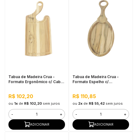
Tabua de Madeira Crua -
Tabua de Madeira Crua -
Formato Ergonômico c/ Cabo
Formato Espelho c/
45x20cm
Petisqueira
R$ 102,20
R$ 110,85
ou
1x
de
R$ 102,20
sem juros
ou
2x
de
R$ 55,42
sem juros
-
+
-
+
ADICIONAR
ADICIONAR