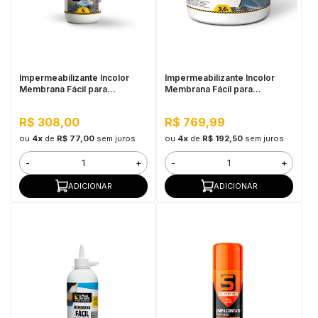
Impermeabilizante Incolor
Impermeabilizante Incolor
Membrana Fácil para
Membrana Fácil para
Pequenos Reparos 1L - Pulo
Pequenos Reparos 3,6L -
do Gato
Pulo do Gato
R$ 308,00
R$ 769,99
ou
4x
de
R$ 77,00
sem juros
ou
4x
de
R$ 192,50
sem juros
-
+
-
+
ADICIONAR
ADICIONAR