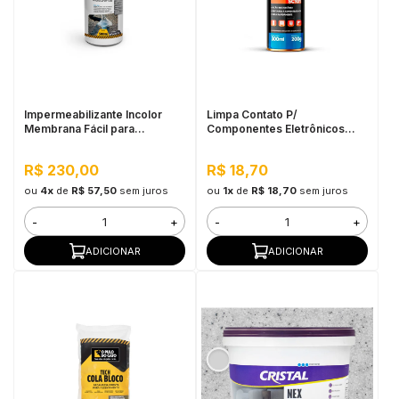
Impermeabilizante Incolor
Limpa Contato P/
Membrana Fácil para
Componentes Eletrônicos
Pequenos Reparos 500ML -
Sieger 200G
Pulo do Gato
R$ 230,00
R$ 18,70
ou
4x
de
R$ 57,50
sem juros
ou
1x
de
R$ 18,70
sem juros
-
+
-
+
ADICIONAR
ADICIONAR