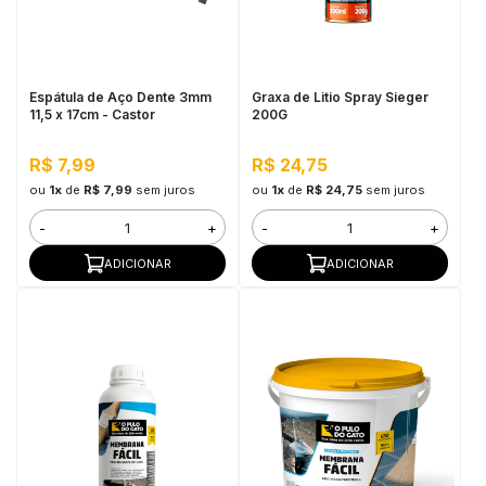
in Stone
toda a categoria
Espátula de Aço Dente 3mm
Graxa de Litio Spray Sieger
11,5 x 17cm - Castor
200G
R$ 7,99
R$ 24,75
ou
1x
de
R$ 7,99
sem juros
ou
1x
de
R$ 24,75
sem juros
-
+
-
+
ADICIONAR
ADICIONAR