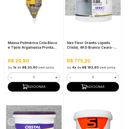
Massa Polimérica Cola Bloco
Nex Floor Granito Líquido
e Tijolo Argamassa Pronta
Cristal, 4KG Branco Ceará -
Para Assentamento Tech
Autonivelante e Uso Interno
2,5kg - Pulo do Gato
R$ 20,80
R$ 775,20
ou
1x
de
R$ 20,80
sem juros
ou
4x
de
R$ 193,80
sem juros
-
+
-
+
ADICIONAR
ADICIONAR