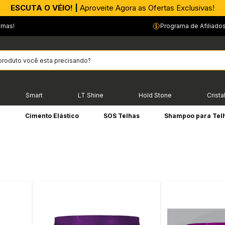
APROVEITE AGORA |
ESCUTA O VÉIO! |
Aproveite Agora as Ofertas Exclusivas!
PIX parcelado em até 4x sem Juros!*
emas!
Programa de Afiliado
Smart
LT Shine
Hold Stone
Crista
e
Cimento Elástico
SOS Telhas
Shampoo para Tel