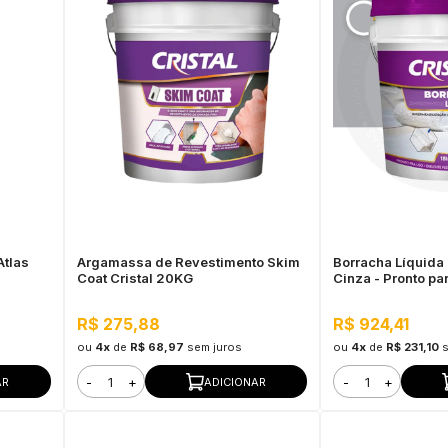
Atlas
Argamassa de Revestimento Skim
Borracha Líquida 
Coat Cristal 20KG
Cinza - Pronto pa
Flexibilidade
R$ 275,88
R$ 924,41
ou
4x
de
R$ 68,97
sem juros
ou
4x
de
R$ 231,10
-
+
-
+
AR
ADICIONAR