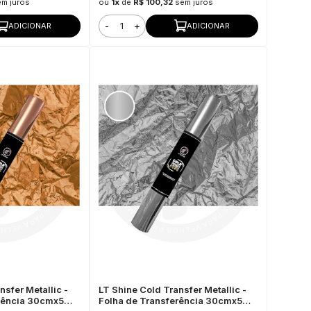
em juros
ou
1x
de
R$ 100,32
sem juros
-
+
ADICIONAR
ADICIONAR
nsfer Metallic -
LT Shine Cold Transfer Metallic -
erência 30cmx5m
Folha de Transferência 30cmx5m