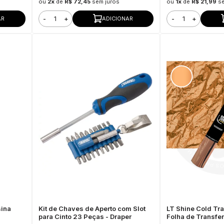
ou
2x
de
R$ 72,45
sem juros
ou
1x
de
R$ 21,99
s
-
+
-
+
AR
ADICIONAR
sina
Kit de Chaves de Aperto com Slot
LT Shine Cold Tra
para Cinto 23 Peças - Draper
Folha de Transf