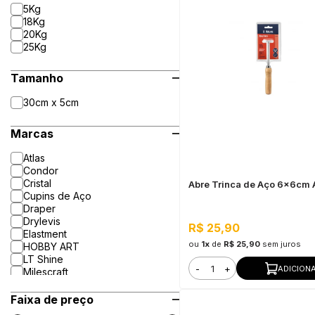
5Kg
18Kg
20Kg
25Kg
Tamanho
30cm x 5cm
Marcas
Atlas
Condor
Cristal
Abre Trinca de Aço 6x6cm 
Cupins de Aço
Draper
Drylevis
R$ 25,90
Elastment
ou
1x
de
R$ 25,90
sem juros
HOBBY ART
LT Shine
-
+
ADICION
Milescraft
Mirka
Roma
Faixa de preço