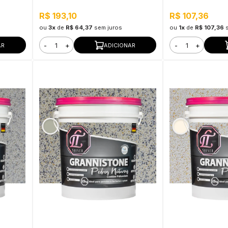
Bronze
R$ 193,10
R$ 107,36
ou
3x
de
R$ 64,37
sem juros
ou
1x
de
R$ 107,36
-
+
-
+
AR
ADICIONAR