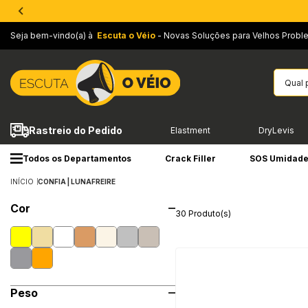
Seja bem-vindo(a) à
Escuta o Véio
- Novas Soluções para Velhos Probl
Rastreio do Pedido
Elastment
DryLevis
Todos os Departamentos
Crack Filler
SOS Umidad
INÍCIO
CONFIA | LUNAFREIRE
Cor
30 Produto(s)
Peso