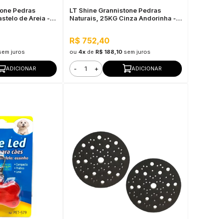
tone Pedras
LT Shine Grannistone Pedras
stelo de Areia -
Naturais, 25KG Cinza Andorinha -
 Pronto para Uso
Interno e Externo, Pronto para Uso
R$ 752,40
sem juros
ou
4x
de
R$ 188,10
sem juros
-
+
ADICIONAR
ADICIONAR