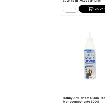
ou
2x
de
R$ 70,32
sem juros
-
+
ADICION
Hobby Art Perfect Glass Re
Monocomponente 500G