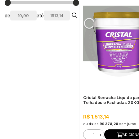
de
até
Cristal Borracha Liquida pa
Telhados e Fachadas 20K
Elefante
R$ 1.513,14
ou
4x
de
R$ 378,28
sem juros
-
+
ADICION