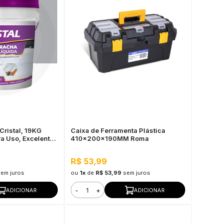
Cristal, 19KG
Caixa de Ferramenta Plástica
ra Uso, Excelente
410x200x190MM Roma
R$ 53,99
sem juros
ou
1x
de
R$ 53,99
sem juros
-
+
ADICIONAR
ADICIONAR