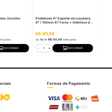
Cães Ossinho
Protetores P/ Suporte de Lixadeira
6" / 150mm 67 Furos + Interface de
Espuma 6” / 150mm 10mm Mirka
R$ 101,99
em juros
ou
1x
de
R$ 101,99
sem juros
-
+
ADICIONAR
ADICIONAR
ociais
Formas de Pagamento