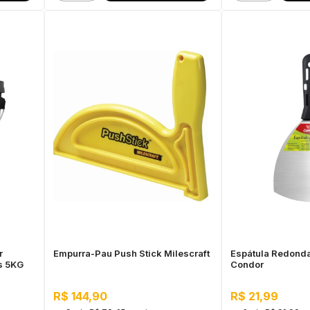
r
Empurra-Pau Push Stick Milescraft
Espátula Redonda
es 5KG
Condor
R$ 144,90
R$ 21,99