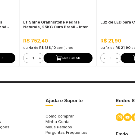
as
LT Shine Grannistone Pedras
Luz de LED para 
mbá -
Naturais, 25KG Ouro Brasil - Interno
ra Uso
e Externo, Pronto para Uso
R$ 752,40
R$ 21,90
ou
4x
de
R$ 188,10
sem juros
ou
1x
de
R$ 21,90
s
-
+
-
+
AR
ADICIONAR
Ajuda e Suporte
Redes S
Como comprar
s
Minha Conta
uções
Meus Pedidos
Perguntas Frequentes
Envio