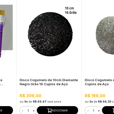
ra
Disco Cogumelo de 10cm Diamante
Disco Cogumelo 
G
Negro Grão 16 Cupins de Aço
Cupins de Aço
R$ 209,00
R$ 199,00
ou
3x
de
R$ 69,67
sem juros
ou
3x
de
R$ 66,33
s
-
+
-
+
AR
ADICIONAR