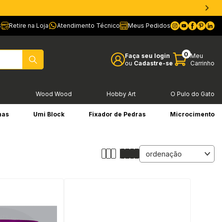
s
Retire na Loja
Atendimento Técnico
Meus Pedidos
0
Faça seu login
Meu
ou
Cadastre-se
Carrinho
l
Wood Wood
Hobby Art
O Pulo do Gato
has
Umi Block
Fixador de Pedras
Microcimento