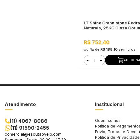
LT Shine Grannistone Pedr
Naturais, 25KG Cinza Coru
Interno e Externo, Pronto pa
R$ 752,40
ou
4x
de
R$ 188,10
sem juros
-
+
ADICION
Atendimento
Institucional
(11) 4067-8086
Quem somos
Política de Pagamento
(11) 91590-2455
Envio, Trocas e Devol
comercial@escutaoveio.com
Política de Privacidade
Segunda - Sexta: 08:00 ~ 17:30