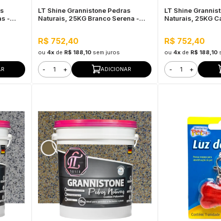
as
LT Shine Grannistone Pedras
LT Shine Grannis
s -
Naturais, 25KG Branco Serena -
Naturais, 25KG Ca
ra Uso
Interno e Externo, Pronto para Uso
Interno e Externo,
R$ 752,40
R$ 752,40
ou
4x
de
R$ 188,10
sem juros
ou
4x
de
R$ 188,10
-
+
-
+
AR
ADICIONAR