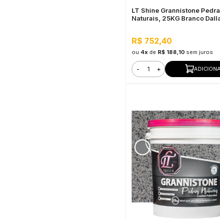
LT Shine Grannistone Pedr
Naturais, 25KG Branco Dalla
Interno e Externo, Pronto pa
R$ 752,40
ou
4x
de
R$ 188,10
sem juros
-
+
ADICION