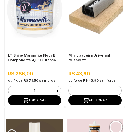
LT Shine Marmorite Floor Bi
Mini Lixadeira Universal
Componente 4,5KG Branco
Milescraft
R$ 286,00
R$ 43,90
ou
4x
de
R$ 71,50
sem juros
ou
1x
de
R$ 43,90
sem juros
-
+
-
+
ADICIONAR
ADICIONAR