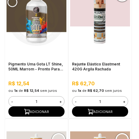
Pigmento Uma Gota LT Shine,
Rejunte Elástico Elastment
50ML Marrom - Pronto Para
420G Argila Rachada
Uso, Fácil de Homogeneizar
R$ 12,54
R$ 62,70
ou
1x
de
R$ 12,54
sem juros
ou
1x
de
R$ 62,70
sem juros
-
+
-
+
ADICIONAR
ADICIONAR