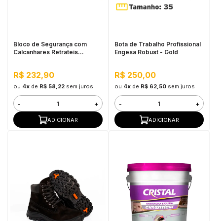
in Stone
toda a categoria
Bloco de Segurança com
Bota de Trabalho Profissional
Calcanhares Retrateis
Engesa Robust - Gold
Grabber Plus Milescraft
R$ 232,90
R$ 250,00
ou
4x
de
R$ 58,22
sem juros
ou
4x
de
R$ 62,50
sem juros
-
+
-
+
ADICIONAR
ADICIONAR