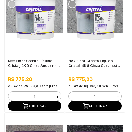
Nex Floor Granito Líquido
Nex Floor Granito Líquido
Cristal, 4KG Cinza Andorinha -
Cristal, 4KG Cinza Corumbá -
Autonivelante e Uso Interno
Autonivelante e Uso Interno
R$ 775,20
R$ 775,20
ou
4x
de
R$ 193,80
sem juros
ou
4x
de
R$ 193,80
sem juros
-
+
-
+
ADICIONAR
ADICIONAR