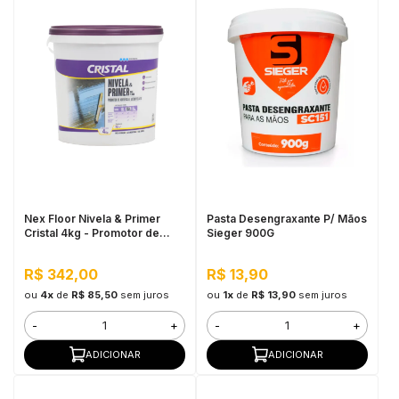
Nex Floor Nivela & Primer
Pasta Desengraxante P/ Mãos
Cristal 4kg - Promotor de
Sieger 900G
Aderência e Autonivelante
Epóxi para Pisos Monolíticos
R$ 342,00
R$ 13,90
ou
4x
de
R$ 85,50
sem juros
ou
1x
de
R$ 13,90
sem juros
-
+
-
+
ADICIONAR
ADICIONAR