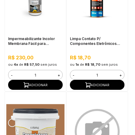
Impermeabilizante Incolor
Limpa Contato P/
Membrana Fácil para
Componentes Eletrônicos
Pequenos Reparos 500ML -
Sieger 200G
Pulo do Gato
R$ 230,00
R$ 18,70
ou
4x
de
R$ 57,50
sem juros
ou
1x
de
R$ 18,70
sem juros
-
+
-
+
ADICIONAR
ADICIONAR