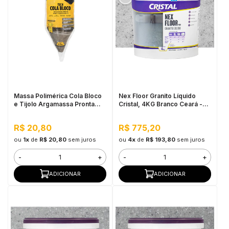
Massa Polimérica Cola Bloco
Nex Floor Granito Líquido
e Tijolo Argamassa Pronta
Cristal, 4KG Branco Ceará -
Para Assentamento Tech
Autonivelante e Uso Interno
2,5kg - Pulo do Gato
R$ 20,80
R$ 775,20
ou
1x
de
R$ 20,80
sem juros
ou
4x
de
R$ 193,80
sem juros
-
+
-
+
ADICIONAR
ADICIONAR