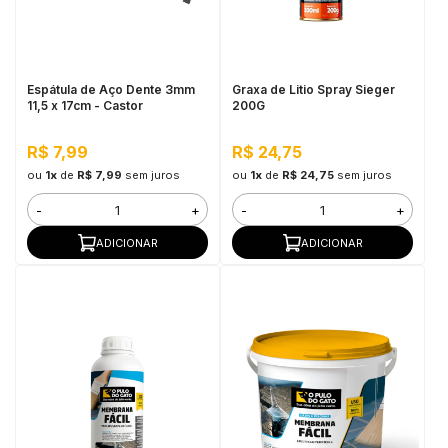
in Stone
toda a categoria
Espátula de Aço Dente 3mm
Graxa de Litio Spray Sieger
11,5 x 17cm - Castor
200G
R$ 7,99
R$ 24,75
ou
1x
de
R$ 7,99
sem juros
ou
1x
de
R$ 24,75
sem juros
-
+
-
+
ADICIONAR
ADICIONAR