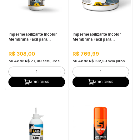
Impermeabilizante Incolor
Impermeabilizante Incolor
Membrana Fácil para
Membrana Fácil para
Pequenos Reparos 1L - Pulo
Pequenos Reparos 3,6L -
do Gato
Pulo do Gato
R$ 308,00
R$ 769,99
ou
4x
de
R$ 77,00
sem juros
ou
4x
de
R$ 192,50
sem juros
-
+
-
+
ADICIONAR
ADICIONAR