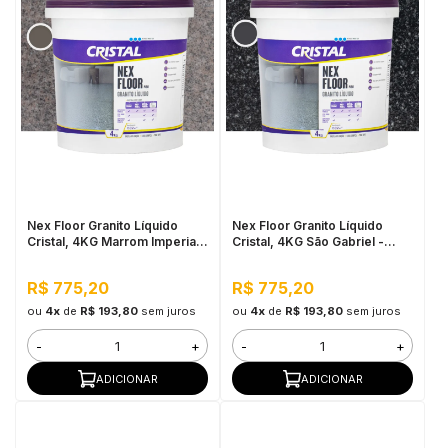
Nex Floor Granito Líquido
Nex Floor Granito Líquido
Cristal, 4KG Marrom Imperial -
Cristal, 4KG São Gabriel -
Autonivelante e Uso Interno
Autonivelante e Uso Interno
R$ 775,20
R$ 775,20
ou
4x
de
R$ 193,80
sem juros
ou
4x
de
R$ 193,80
sem juros
-
+
-
+
ADICIONAR
ADICIONAR