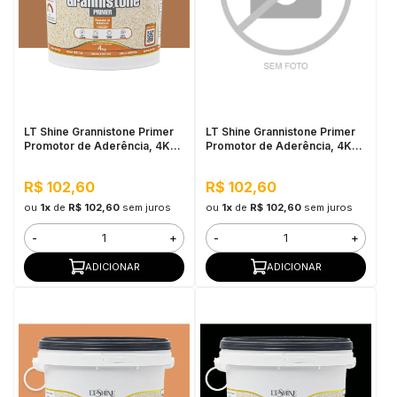
LT Shine Grannistone Primer
LT Shine Grannistone Primer
Promotor de Aderência, 4KG
Promotor de Aderência, 4KG
Âmbar - Pronto para Uso,
Azul Safira - Pronto para Uso,
Fácil Aplicação
Fácil Aplicação
R$ 102,60
R$ 102,60
ou
1x
de
R$ 102,60
sem juros
ou
1x
de
R$ 102,60
sem juros
-
+
-
+
ADICIONAR
ADICIONAR