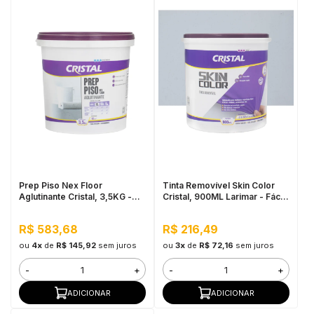
Prep Piso Nex Floor
Tinta Removível Skin Color
Aglutinante Cristal, 3,5KG -
Cristal, 900ML Larimar - Fácil
Fácil aplicação, Alto
de Aplicar, Pronto para Uso
rendimento
R$ 583,68
R$ 216,49
ou
4x
de
R$ 145,92
sem juros
ou
3x
de
R$ 72,16
sem juros
-
+
-
+
ADICIONAR
ADICIONAR