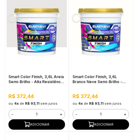
Smart Color Finish, 3,6L Areia
Smart Color Finish, 3,6L
Semi-Brilho - Alta Resistência
Branco Neve Semi-Brilho -
e Flexibilidade, Uso Interno e
Alta Resistência e
Externo
Flexibilidade, Uso Interno e
R$ 372,44
R$ 372,44
Externo
ou
4x
de
R$ 93,11
sem juros
ou
4x
de
R$ 93,11
sem juros
-
+
-
+
ADICIONAR
ADICIONAR