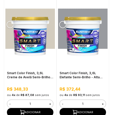
Smart Color Finish, 3,6L
Smart Color Finish, 3,6L
Creme de Avelã Semi-Brilho -
Elefante Semi-Brilho - Alta
Alta Resistência e
Resistência e Flexibilidade,
Flexibilidade, Uso Interno e
Uso Interno e Externo
R$ 348,33
R$ 372,44
Externo
ou
4x
de
R$ 87,08
sem juros
ou
4x
de
R$ 93,11
sem juros
-
+
-
+
ADICIONAR
ADICIONAR