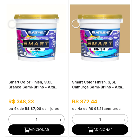
Smart Color Finish, 3,6L
Smart Color Finish, 3,6L
Branco Semi-Brilho - Alta
Camurça Semi-Brilho - Alta
Resistência e Flexibilidade,
Resistência e Flexibilidade,
Uso Interno e Externo
Uso Interno e Externo
R$ 348,33
R$ 372,44
ou
4x
de
R$ 87,08
sem juros
ou
4x
de
R$ 93,11
sem juros
-
+
-
+
ADICIONAR
ADICIONAR