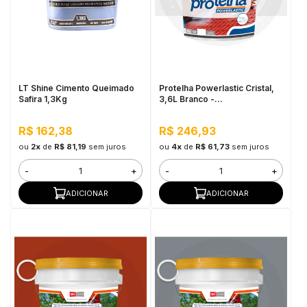
LT Shine Cimento Queimado
Protelha Powerlastic Cristal,
Safira 1,3Kg
3,6L Branco -
Impermeabilizante para telhas
R$ 162,38
R$ 246,93
ou
2x
de
R$ 81,19
sem juros
ou
4x
de
R$ 61,73
sem juros
-
+
-
+
ADICIONAR
ADICIONAR