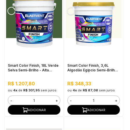
Smart Color Finish, 18L Verde
Smart Color Finish, 3,6L
Selva Semi-Brilho - Alta
Algodão Egípcio Semi-Brilho -
Cobertura e Flexibilidade,
Alta Resistência e
Permeável ao vapor
Flexibilidade, Uso Interno e
R$ 1.207,80
R$ 348,33
Externo
ou
4x
de
R$ 301,95
sem juros
ou
4x
de
R$ 87,08
sem juros
-
+
-
+
ADICIONAR
ADICIONAR