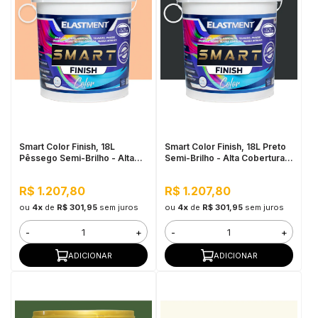
Smart Color Finish, 18L
Smart Color Finish, 18L Preto
Pêssego Semi-Brilho - Alta
Semi-Brilho - Alta Cobertura e
Cobertura e Flexibilidade,
Flexibilidade, Permeável ao
Permeável ao vapor
vapor
R$ 1.207,80
R$ 1.207,80
ou
4x
de
R$ 301,95
sem juros
ou
4x
de
R$ 301,95
sem juros
-
+
-
+
ADICIONAR
ADICIONAR