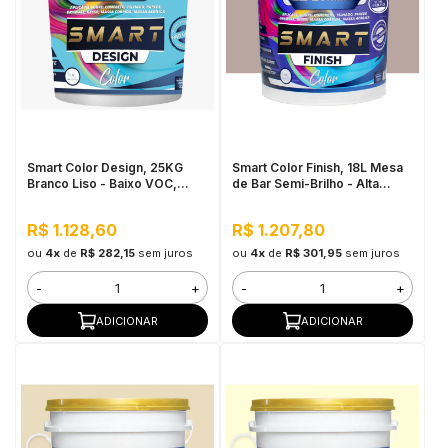
Smart Color Design, 25KG
Smart Color Finish, 18L Mesa
Branco Liso - Baixo VOC,
de Bar Semi-Brilho - Alta
hidrorrepelente, excelente
Cobertura e Flexibilidade,
resistência à sujidade
Permeável ao vapor
R$ 1.128,60
R$ 1.207,80
ou
4x
de
R$ 282,15
sem juros
ou
4x
de
R$ 301,95
sem juros
-
+
-
+
ADICIONAR
ADICIONAR