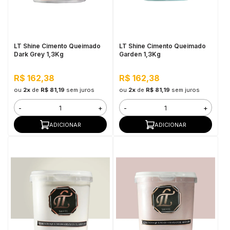
in Stone
toda a categoria
LT Shine Cimento Queimado
LT Shine Cimento Queimado
Dark Grey 1,3Kg
Garden 1,3Kg
R$ 162,38
R$ 162,38
ou
2x
de
R$ 81,19
sem juros
ou
2x
de
R$ 81,19
sem juros
-
+
-
+
ADICIONAR
ADICIONAR