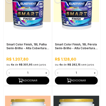
Smart Color Finish, 18L Palha
Smart Color Finish, 18L Pérola
Semi-Brilho - Alta Cobertura e
Semi-Brilho - Alta Cobertura e
Flexibilidade, Permeável ao
Flexibilidade, Permeável ao
vapor
vapor
R$ 1.207,80
R$ 1.128,60
ou
4x
de
R$ 301,95
sem juros
ou
4x
de
R$ 282,15
sem juros
-
+
-
+
ADICIONAR
ADICIONAR