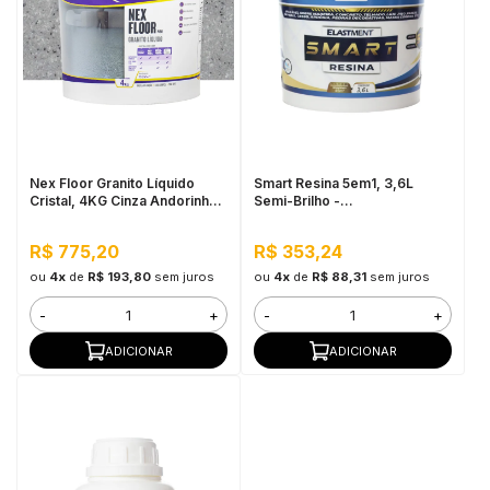
Nex Floor Granito Líquido
Smart Resina 5em1, 3,6L
Cristal, 4KG Cinza Andorinha -
Semi-Brilho -
Autonivelante e Uso Interno
Impermeabilizante e
Seladora, Alta Resistência à
R$ 775,20
R$ 353,24
Água
ou
4x
de
R$ 193,80
sem juros
ou
4x
de
R$ 88,31
sem juros
-
+
-
+
ADICIONAR
ADICIONAR