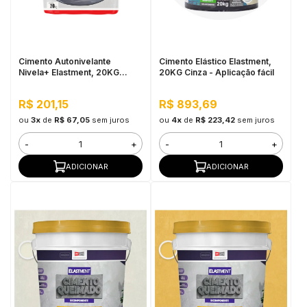
in Stone
toda a categoria
Cimento Autonivelante
Cimento Elástico Elastment,
Nivela+ Elastment, 20KG
20KG Cinza - Aplicação fácil
Cinza - Nivelamento Fácil para
Pisos, Secagem Rápida
R$ 201,15
R$ 893,69
ou
3x
de
R$ 67,05
sem juros
ou
4x
de
R$ 223,42
sem juros
-
+
-
+
ADICIONAR
ADICIONAR