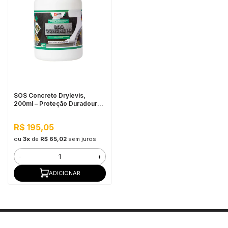
SOS Concreto Drylevis,
200ml – Proteção Duradoura
Contra Umidade e Corrosão
R$ 195,05
ou
3x
de
R$ 65,02
sem juros
-
+
ADICIONAR