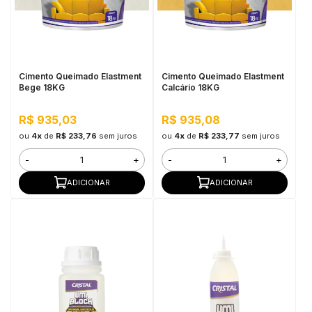
Cimento Queimado Elastment
Cimento Queimado Elastment
Bege 18KG
Calcário 18KG
R$ 935,03
R$ 935,08
ou
4x
de
R$ 233,76
sem juros
ou
4x
de
R$ 233,77
sem juros
-
+
-
+
ADICIONAR
ADICIONAR