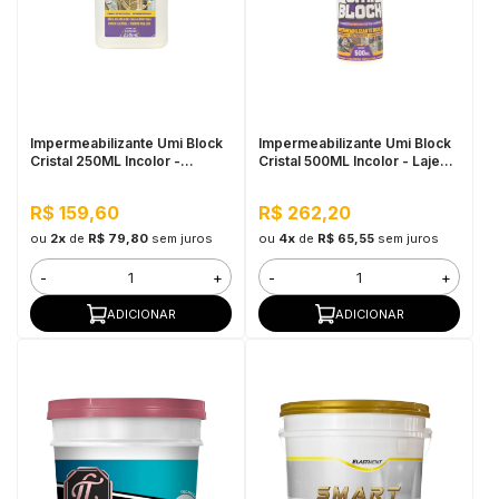
Impermeabilizante Umi Block
Impermeabilizante Umi Block
Cristal 250ML Incolor -
Cristal 500ML Incolor - Lajes e
Pequenos Reparos, Pronto
Banheiros, Flexível
Para Uso
R$ 159,60
R$ 262,20
ou
2x
de
R$ 79,80
sem juros
ou
4x
de
R$ 65,55
sem juros
-
+
-
+
ADICIONAR
ADICIONAR