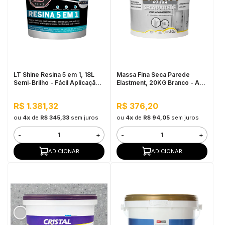
LT Shine Resina 5 em 1, 18L
Massa Fina Seca Parede
Semi-Brilho - Fácil Aplicação,
Elastment, 20KG Branco - Anti
Produto Multifunção
Mofo, Resistente à Água
R$ 1.381,32
R$ 376,20
ou
4x
de
R$ 345,33
sem juros
ou
4x
de
R$ 94,05
sem juros
-
+
-
+
ADICIONAR
ADICIONAR