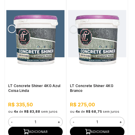
LT Concrete Shiner 4KG Azul
LT Concrete Shiner 4KG
Coisa Linda
Branco
R$ 335,50
R$ 275,00
ou
4x
de
R$ 83,88
sem juros
ou
4x
de
R$ 68,75
sem juros
-
+
-
+
ADICIONAR
ADICIONAR