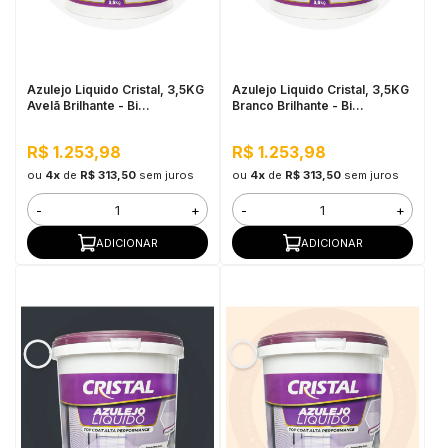
in Stone
toda a categoria
Azulejo Liquido Cristal, 3,5KG
Azulejo Liquido Cristal, 3,5KG
Avelã Brilhante - Bi
Branco Brilhante - Bi
Componente e Impermeável
Componente e Impermeável
R$ 1.253,98
R$ 1.253,98
ou
4x
de
R$ 313,50
sem juros
ou
4x
de
R$ 313,50
sem juros
-
+
-
+
ADICIONAR
ADICIONAR