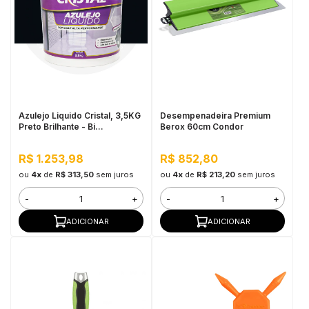
Azulejo Liquido Cristal, 3,5KG
Desempenadeira Premium
Preto Brilhante - Bi
Berox 60cm Condor
Componente e Impermeável
R$ 1.253,98
R$ 852,80
ou
4x
de
R$ 313,50
sem juros
ou
4x
de
R$ 213,20
sem juros
-
+
-
+
ADICIONAR
ADICIONAR